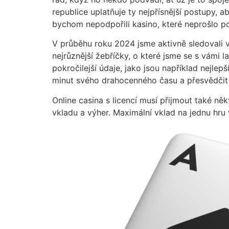
republice uplatňuje ty nejpřísnější postupy, 
bychom nepodpořili kasino, které neprošlo p
V průběhu roku 2024 jsme aktivně sledovali 
nejrůznější žebříčky, o které jsme se s vámi 
pokročilejší údaje, jako jsou například nejle
minut svého drahocenného času a přesvědčit 
Online casina s licencí musí přijmout také ně
vkladu a výher. Maximální vklad na jednu hru