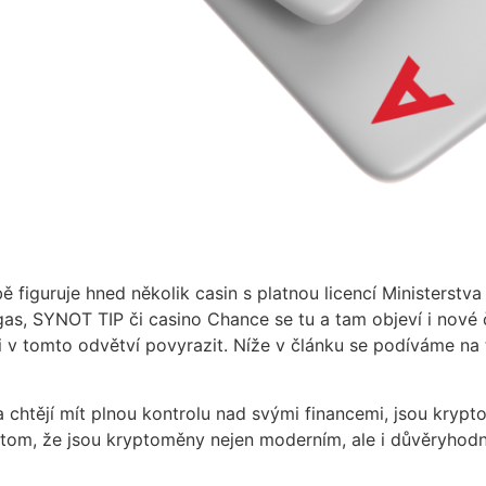
iguruje hned několik casin s platnou licencí Ministerstva f
gas, SYNOT TIP či casino Chance se tu a tam objeví i nové č
 v tomto odvětví povyrazit. Níže v článku se podíváme na to
 a chtějí mít plnou kontrolu nad svými financemi, jsou krypt
o tom, že jsou kryptoměny nejen moderním, ale i důvěryho