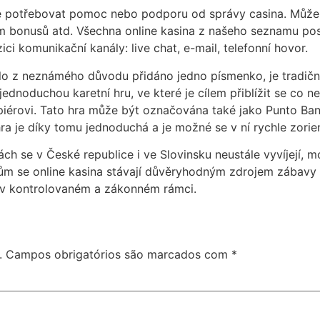
e potřebovat pomoc nebo podporu od správy casina. Může 
m bonusů atd. Všechna online kasina z našeho seznamu po
ci komunikační kanály: live chat, e-mail, telefonní hovor.
ylo z neznámého důvodu přidáno jedno písmenko, je tradiční
jednoduchou karetní hru, ve které je cílem přiblížit se co ne
rupiérovi. Tato hra může být označována také jako Punto Ba
 je díky tomu jednoduchá a je možné se v ní rychle zoriento
h se v České republice i ve Slovinsku neustále vyvíjejí, m
sům se online kasina stávají důvěryhodným zdrojem zábavy a
še v kontrolovaném a zákonném rámci.
.
Campos obrigatórios são marcados com
*