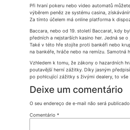
Při hraní pokeru nebo video automatů můžet
výběrem peněz ze systému casina, získávání
Za tímto účelem má online platforma k dispozi
Baccara, nebo od 19. století Baccarat, kdy b
předních a nejstarších kasino her. Jedná se o 
Také v této hře stojíte proti bankéři nebo k
na bankéře, hráče nebo na remízu. Samotná hra
Vzhledem k tomu, že zákony o hazardních hrác
poutavější herní zážitky. Díky jasným předpi
po pohlcující zážitky s živými dealery, to v
Deixe um comentário
O seu endereço de e-mail não será publicado
Comentário
*