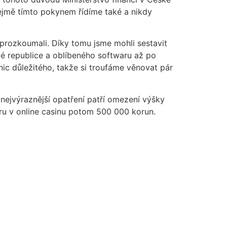
zřejmě tímto pokynem řídíme také a nikdy
prozkoumali. Díky tomu jsme mohli sestavit
ské republice a oblíbeného softwaru až po
nic důležitého, takže si troufáme věnovat pár
 nejvýraznější opatření patří omezení výšky
hru v online casinu potom 500 000 korun.