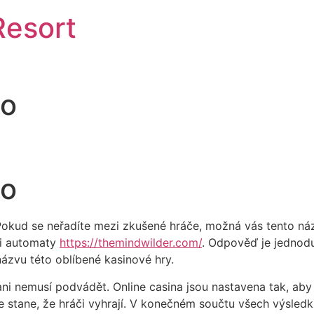
Resort
no
no
Pokud se neřadíte mezi zkušené hráče, možná vás tento náze
ími automaty
https://themindwilder.com/
. Odpověď je jednodu
názvu této oblíbené kasinové hry.
 ani nemusí podvádět. Online casina jsou nastavena tak, ab
 stane, že hráči vyhrají. V konečném součtu všech výsledk