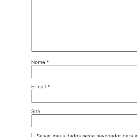
Nome
*
E-mail
*
Site
Salvar meus dados neste navegador para a