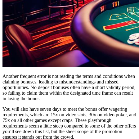
Another frequent error is not reading the terms and conditions when
claiming bonuses, leading to misunderstandings and missed
opportunities. No deposit bonuses often have a short validity period,
so failing to claim them within the designated time frame can result
in losing the bonus.
You will also have seven days to meet the bonus offer wagering
requirements, which are 15x on video slots, 30x on video poker, and
75x on all other games except craps. These playthrough
requirements seem a little steep compared to some of the other offers
you’ll see down this list, but the sheer scope of the promotion
ensures it stands out from the crowd.