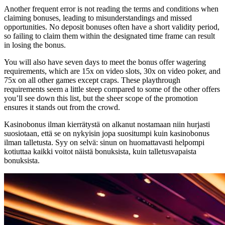
Another frequent error is not reading the terms and conditions when
claiming bonuses, leading to misunderstandings and missed
opportunities. No deposit bonuses often have a short validity period,
so failing to claim them within the designated time frame can result
in losing the bonus.
You will also have seven days to meet the bonus offer wagering
requirements, which are 15x on video slots, 30x on video poker, and
75x on all other games except craps. These playthrough
requirements seem a little steep compared to some of the other offers
you’ll see down this list, but the sheer scope of the promotion
ensures it stands out from the crowd.
Kasinobonus ilman kierrätystä on alkanut nostamaan niin hurjasti
suosiotaan, että se on nykyisin jopa suositumpi kuin kasinobonus
ilman talletusta. Syy on selvä: sinun on huomattavasti helpompi
kotiuttaa kaikki voitot näistä bonuksista, kuin talletusvapaista
bonuksista.