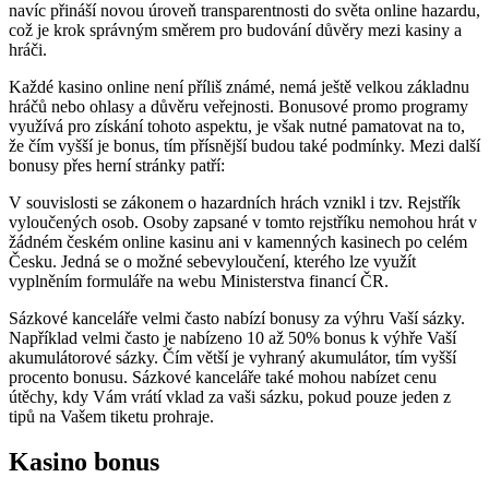
navíc přináší novou úroveň transparentnosti do světa online hazardu,
což je krok správným směrem pro budování důvěry mezi kasiny a
hráči.
Každé kasino online není příliš známé, nemá ještě velkou základnu
hráčů nebo ohlasy a důvěru veřejnosti. Bonusové promo programy
využívá pro získání tohoto aspektu, je však nutné pamatovat na to,
že čím vyšší je bonus, tím přísnější budou také podmínky. Mezi další
bonusy přes herní stránky patří:
V souvislosti se zákonem o hazardních hrách vznikl i tzv. Rejstřík
vyloučených osob. Osoby zapsané v tomto rejstříku nemohou hrát v
žádném českém online kasinu ani v kamenných kasinech po celém
Česku. Jedná se o možné sebevyloučení, kterého lze využít
vyplněním formuláře na webu Ministerstva financí ČR.
Sázkové kanceláře velmi často nabízí bonusy za výhru Vaší sázky.
Například velmi často je nabízeno 10 až 50% bonus k výhře Vaší
akumulátorové sázky. Čím větší je vyhraný akumulátor, tím vyšší
procento bonusu. Sázkové kanceláře také mohou nabízet cenu
útěchy, kdy Vám vrátí vklad za vaši sázku, pokud pouze jeden z
tipů na Vašem tiketu prohraje.
Kasino bonus