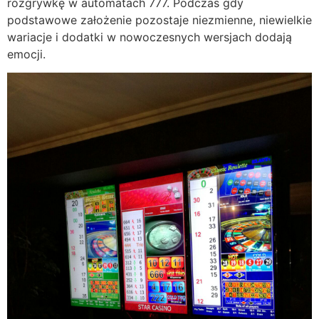
rozgrywkę w automatach 777. Podczas gdy
podstawowe założenie pozostaje niezmienne, niewielkie
wariacje i dodatki w nowoczesnych wersjach dodają
emocji.