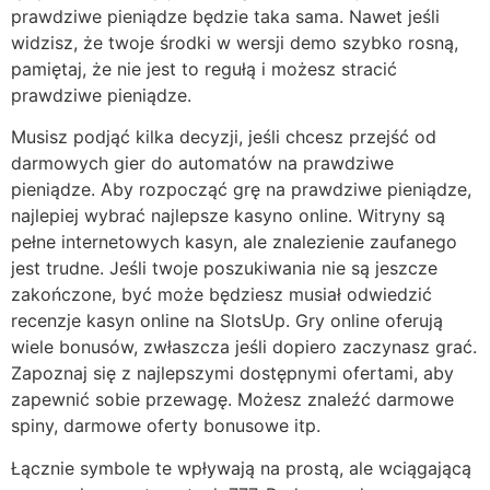
prawdziwe pieniądze będzie taka sama. Nawet jeśli
widzisz, że twoje środki w wersji demo szybko rosną,
pamiętaj, że nie jest to regułą i możesz stracić
prawdziwe pieniądze.
Musisz podjąć kilka decyzji, jeśli chcesz przejść od
darmowych gier do automatów na prawdziwe
pieniądze. Aby rozpocząć grę na prawdziwe pieniądze,
najlepiej wybrać najlepsze kasyno online. Witryny są
pełne internetowych kasyn, ale znalezienie zaufanego
jest trudne. Jeśli twoje poszukiwania nie są jeszcze
zakończone, być może będziesz musiał odwiedzić
recenzje kasyn online na SlotsUp. Gry online oferują
wiele bonusów, zwłaszcza jeśli dopiero zaczynasz grać.
Zapoznaj się z najlepszymi dostępnymi ofertami, aby
zapewnić sobie przewagę. Możesz znaleźć darmowe
spiny, darmowe oferty bonusowe itp.
Łącznie symbole te wpływają na prostą, ale wciągającą