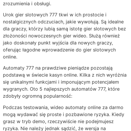
zrozumienia i obsługi.
Urok gier slotowych 777 tkwi w ich prostocie i
nostalgicznych odczuciach, jakie wywołują. Są idealne
dla graczy, którzy lubią samą istotę gier slotowych bez
złożoności nowoczesnych gier wideo. Służą również
jako doskonały punkt wyjścia dla nowych graczy,
oferując łagodne wprowadzenie do gier slotowych
online.
Automaty 777 na prawdziwe pieniądze pozostają
podstawą w świecie kasyn online. Kilka z nich wyróżnia
się unikalnymi funkcjami i imponującym potencjałem
wygranych. Oto 5 najlepszych automatów 777, które
zdobyły ogromną popularność:
Podczas testowania, wideo automaty online za darmo
mogą wydawać się proste i pozbawione ryzyka. Kiedy
grasz w tryb demo, rzeczywiście nie podejmujesz
ryzyka. Nie należy jednak sądzić, że wersja na