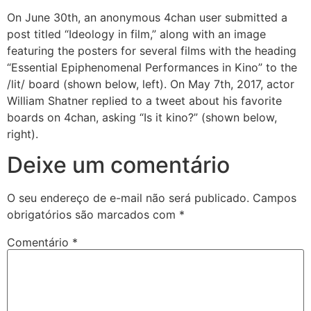
On June 30th, an anonymous 4chan user submitted a
post titled “Ideology in film,” along with an image
featuring the posters for several films with the heading
“Essential Epiphenomenal Performances in Kino” to the
/lit/ board (shown below, left). On May 7th, 2017, actor
William Shatner replied to a tweet about his favorite
boards on 4chan, asking “Is it kino?” (shown below,
right).
Deixe um comentário
O seu endereço de e-mail não será publicado.
Campos
obrigatórios são marcados com
*
Comentário
*