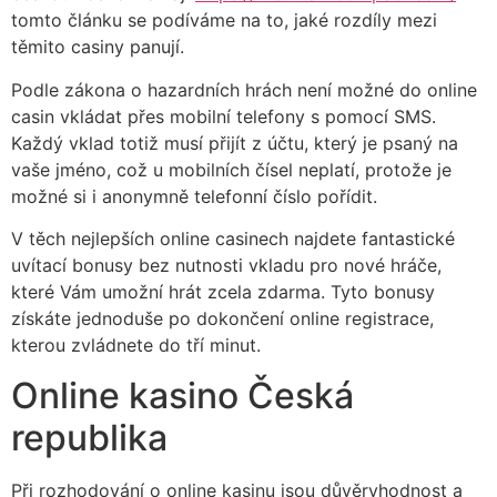
tomto článku se podíváme na to, jaké rozdíly mezi
těmito casiny panují.
Podle zákona o hazardních hrách není možné do online
casin vkládat přes mobilní telefony s pomocí SMS.
Každý vklad totiž musí přijít z účtu, který je psaný na
vaše jméno, což u mobilních čísel neplatí, protože je
možné si i anonymně telefonní číslo pořídit.
V těch nejlepších online casinech najdete fantastické
uvítací bonusy bez nutnosti vkladu pro nové hráče,
které Vám umožní hrát zcela zdarma. Tyto bonusy
získáte jednoduše po dokončení online registrace,
kterou zvládnete do tří minut.
Online kasino Česká
republika
Při rozhodování o online kasinu jsou důvěryhodnost a