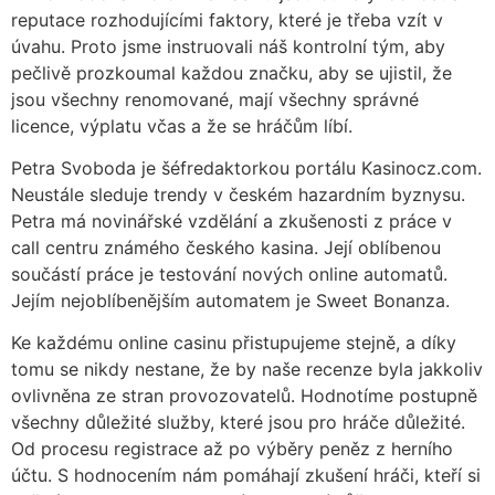
reputace rozhodujícími faktory, které je třeba vzít v
úvahu. Proto jsme instruovali náš kontrolní tým, aby
pečlivě prozkoumal každou značku, aby se ujistil, že
jsou všechny renomované, mají všechny správné
licence, výplatu včas a že se hráčům líbí.
Petra Svoboda je šéfredaktorkou portálu Kasinocz.com.
Neustále sleduje trendy v českém hazardním byznysu.
Petra má novinářské vzdělání a zkušenosti z práce v
call centru známého českého kasina. Její oblíbenou
součástí práce je testování nových online automatů.
Jejím nejoblíbenějším automatem je Sweet Bonanza.
Ke každému online casinu přistupujeme stejně, a díky
tomu se nikdy nestane, že by naše recenze byla jakkoliv
ovlivněna ze stran provozovatelů. Hodnotíme postupně
všechny důležité služby, které jsou pro hráče důležité.
Od procesu registrace až po výběry peněz z herního
účtu. S hodnocením nám pomáhají zkušení hráči, kteří si