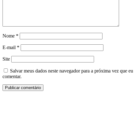
Nome
*
E-mail
*
Site
Salvar meus dados neste navegador para a próxima vez que eu
comentar.