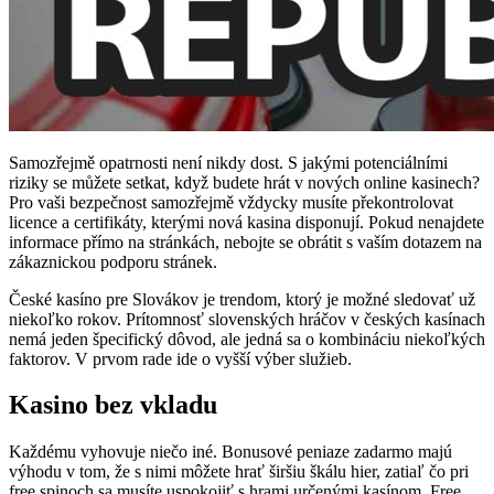
Samozřejmě opatrnosti není nikdy dost. S jakými potenciálními
riziky se můžete setkat, když budete hrát v nových online kasinech?
Pro vaši bezpečnost samozřejmě vždycky musíte překontrolovat
licence a certifikáty, kterými nová kasina disponují. Pokud nenajdete
informace přímo na stránkách, nebojte se obrátit s vaším dotazem na
zákaznickou podporu stránek.
České kasíno pre Slovákov je trendom, ktorý je možné sledovať už
niekoľko rokov. Prítomnosť slovenských hráčov v českých kasínach
nemá jeden špecifický dôvod, ale jedná sa o kombináciu niekoľkých
faktorov. V prvom rade ide o vyšší výber služieb.
Kasino bez vkladu
Každému vyhovuje niečo iné. Bonusové peniaze zadarmo majú
výhodu v tom, že s nimi môžete hrať širšiu škálu hier, zatiaľ čo pri
free spinoch sa musíte uspokojiť s hrami určenými kasínom. Free