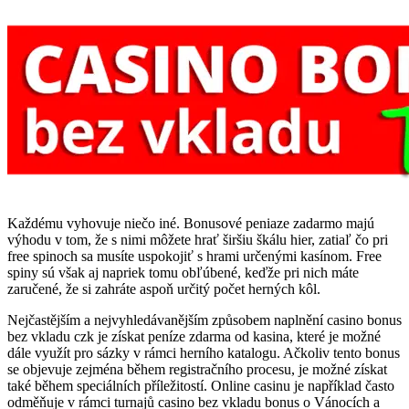
Každému vyhovuje niečo iné. Bonusové peniaze zadarmo majú
výhodu v tom, že s nimi môžete hrať širšiu škálu hier, zatiaľ čo pri
free spinoch sa musíte uspokojiť s hrami určenými kasínom. Free
spiny sú však aj napriek tomu obľúbené, keďže pri nich máte
zaručené, že si zahráte aspoň určitý počet herných kôl.
Nejčastějším a nejvyhledávanějším způsobem naplnění casino bonus
bez vkladu czk je získat peníze zdarma od kasina, které je možné
dále využít pro sázky v rámci herního katalogu. Ačkoliv tento bonus
se objevuje zejména během registračního procesu, je možné získat
také během speciálních příležitostí. Online casinu je například často
odměňuje v rámci turnajů casino bez vkladu bonus o Vánocích a