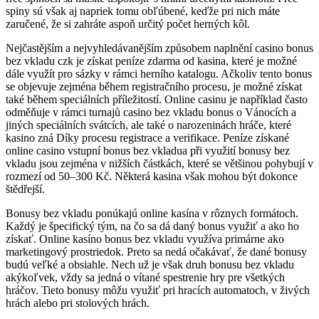
spiny sú však aj napriek tomu obľúbené, keďže pri nich máte
zaručené, že si zahráte aspoň určitý počet herných kôl.
Nejčastějším a nejvyhledávanějším způsobem naplnění casino bonus
bez vkladu czk je získat peníze zdarma od kasina, které je možné
dále využít pro sázky v rámci herního katalogu. Ačkoliv tento bonus
se objevuje zejména během registračního procesu, je možné získat
také během speciálních příležitostí. Online casinu je například často
odměňuje v rámci turnajů casino bez vkladu bonus o Vánocích a
jiných speciálních svátcích, ale také o narozeninách hráče, které
kasino zná Díky procesu registrace a verifikace. Peníze získané
online casino vstupní bonus bez vkladua při využití bonusy bez
vkladu jsou zejména v nižších částkách, které se většinou pohybují v
rozmezí od 50–300 Kč. Některá kasina však mohou být dokonce
štědřejší.
Bonusy bez vkladu ponúkajú online kasína v rôznych formátoch.
Každý je špecifický tým, na čo sa dá daný bonus využiť a ako ho
získať. Online kasíno bonus bez vkladu využíva primárne ako
marketingový prostriedok. Preto sa nedá očakávať, že dané bonusy
budú veľké a obsiahle. Nech už je však druh bonusu bez vkladu
akýkoľvek, vždy sa jedná o vítané spestrenie hry pre všetkých
hráčov. Tieto bonusy môžu využiť pri hracích automatoch, v živých
hrách alebo pri stolových hrách.