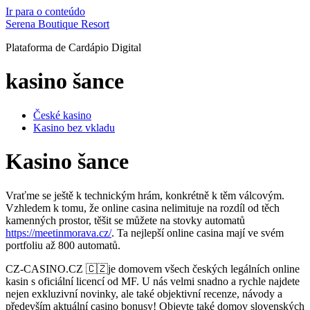
Ir para o conteúdo
Serena Boutique Resort
Plataforma de Cardápio Digital
kasino šance
České kasino
Kasino bez vkladu
Kasino šance
Vraťme se ještě k technickým hrám, konkrétně k těm válcovým.
Vzhledem k tomu, že online casina nelimituje na rozdíl od těch
kamenných prostor, těšit se můžete na stovky automatů
https://meetinmorava.cz/
. Ta nejlepší online casina mají ve svém
portfoliu až 800 automatů.
CZ-CASINO.CZ 🇨🇿je domovem všech českých legálních online
kasin s oficiální licencí od MF. U nás velmi snadno a rychle najdete
nejen exkluzivní novinky, ale také objektivní recenze, návody a
především aktuální casino bonusy! Objevte také domov slovenských