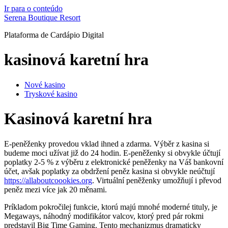
Ir para o conteúdo
Serena Boutique Resort
Plataforma de Cardápio Digital
kasinová karetní hra
Nové kasino
Tryskové kasino
Kasinová karetní hra
E-peněženky provedou vklad ihned a zdarma. Výběr z kasina si
budeme moci užívat již do 24 hodin. E-peněženky si obvykle účtují
poplatky 2-5 % z výběru z elektronické peněženky na Váš bankovní
účet, avšak poplatky za obdržení peněz kasina si obvykle neúčtují
https://allaboutcoookies.org
. Virtuální peněženky umožňují i převod
peněz mezi více jak 20 měnami.
Príkladom pokročilej funkcie, ktorú majú mnohé moderné tituly, je
Megaways, náhodný modifikátor valcov, ktorý pred pár rokmi
predstavil Big Time Gaming. Tento mechanizmus dramaticky