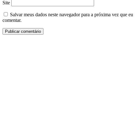
Site
Salvar meus dados neste navegador para a próxima vez que eu
comentar.