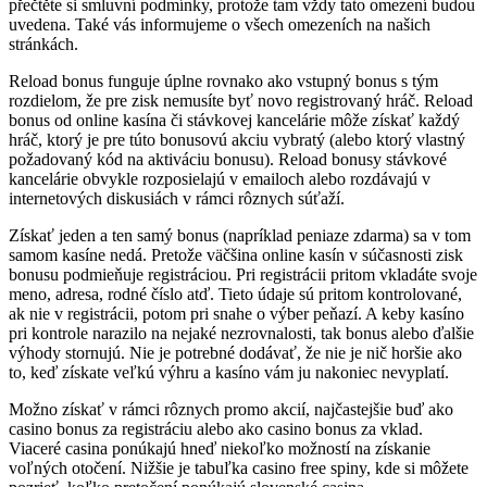
přečtěte si smluvní podmínky, protože tam vždy tato omezení budou
uvedena. Také vás informujeme o všech omezeních na našich
stránkách.
Reload bonus funguje úplne rovnako ako vstupný bonus s tým
rozdielom, že pre zisk nemusíte byť novo registrovaný hráč. Reload
bonus od online kasína či stávkovej kancelárie môže získať každý
hráč, ktorý je pre túto bonusovú akciu vybratý (alebo ktorý vlastný
požadovaný kód na aktiváciu bonusu). Reload bonusy stávkové
kancelárie obvykle rozposielajú v emailoch alebo rozdávajú v
internetových diskusiách v rámci rôznych súťaží.
Získať jeden a ten samý bonus (napríklad peniaze zdarma) sa v tom
samom kasíne nedá. Pretože väčšina online kasín v súčasnosti zisk
bonusu podmieňuje registráciou. Pri registrácii pritom vkladáte svoje
meno, adresa, rodné číslo atď. Tieto údaje sú pritom kontrolované,
ak nie v registrácii, potom pri snahe o výber peňazí. A keby kasíno
pri kontrole narazilo na nejaké nezrovnalosti, tak bonus alebo ďalšie
výhody stornujú. Nie je potrebné dodávať, že nie je nič horšie ako
to, keď získate veľkú výhru a kasíno vám ju nakoniec nevyplatí.
Možno získať v rámci rôznych promo akcií, najčastejšie buď ako
casino bonus za registráciu alebo ako casino bonus za vklad.
Viaceré casina ponúkajú hneď niekoľko možností na získanie
voľných otočení. Nižšie je tabuľka casino free spiny, kde si môžete