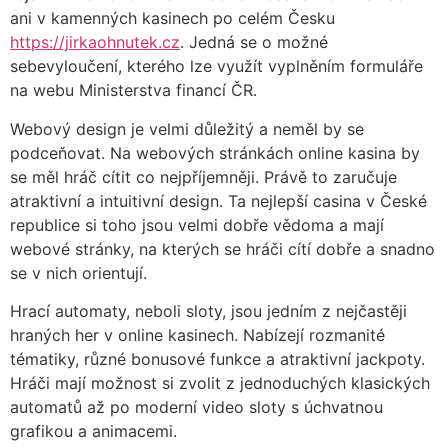
ani v kamenných kasinech po celém Česku
https://jirkaohnutek.cz
. Jedná se o možné
sebevyloučení, kterého lze využít vyplněním formuláře
na webu Ministerstva financí ČR.
Webový design je velmi důležitý a neměl by se
podceňovat. Na webových stránkách online kasina by
se měl hráč cítit co nejpříjemněji. Právě to zaručuje
atraktivní a intuitivní design. Ta nejlepší casina v České
republice si toho jsou velmi dobře vědoma a mají
webové stránky, na kterých se hráči cítí dobře a snadno
se v nich orientují.
Hrací automaty, neboli sloty, jsou jedním z nejčastěji
hraných her v online kasinech. Nabízejí rozmanité
tématiky, různé bonusové funkce a atraktivní jackpoty.
Hráči mají možnost si zvolit z jednoduchých klasických
automatů až po moderní video sloty s úchvatnou
grafikou a animacemi.