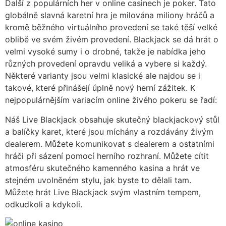
Další z populárních her v online casinech je poker. Tato
globálně slavná karetní hra je milována miliony hráčů a
kromě běžného virtuálního provedení se také těší velké
oblibě ve svém živém provedení. Blackjack se dá hrát o
velmi vysoké sumy i o drobné, takže je nabídka jeho
různých provedení opravdu veliká a vybere si každý.
Některé varianty jsou velmi klasické ale najdou se i
takové, které přinášejí úplně nový herní zážitek. K
nejpopulárnějším variacím online živého pokeru se řadí:
Náš Live Blackjack obsahuje skutečný blackjackový stůl
a balíčky karet, které jsou míchány a rozdávány živým
dealerem. Můžete komunikovat s dealerem a ostatními
hráči při sázení pomocí herního rozhraní. Můžete cítit
atmosféru skutečného kamenného kasina a hrát ve
stejném uvolněném stylu, jak byste to dělali tam.
Můžete hrát Live Blackjack svým vlastním tempem,
odkudkoli a kdykoli.