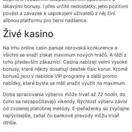
lákavými bonusy. I přes určité nedostatky, jeho pozitivní
pověst a závazek k uspokojení uživatelů z něj činí
slibnou platformu pro herní nadšence.
Živé kasino
Na trhu online casin panuje obrovská konkurence a
všichni se snaží získat maximum nových hráčů. A těží z
toho především zákazníci. Casina nabízejí velmi vysoké
bonusy, které někdy dosahují desítek tisíc korun. Kromě
bonusů jsou v nabídce VIP programy a další promo
nabídky, které byste se měli snažit využít na maximum.
Doba spracovania výberov môže trvať až 72 hodín, do
čoho sa nezapočítavajú víkendy. Rýchlosť výberu závisí
od zvolenej platobnej metódy. E-peňaženky sú zvyčajne
najrýchlejšie, zatiaľ čo bankové prevody môžu trvať
dlhšie.