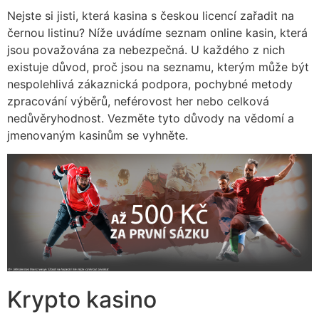
Nejste si jisti, která kasina s českou licencí zařadit na
černou listinu? Níže uvádíme seznam online kasin, která
jsou považována za nebezpečná. U každého z nich
existuje důvod, proč jsou na seznamu, kterým může být
nespolehlivá zákaznická podpora, pochybné metody
zpracování výběrů, neférovost her nebo celková
nedůvěryhodnost. Vezměte tyto důvody na vědomí a
jmenovaným kasinům se vyhněte.
Krypto kasino