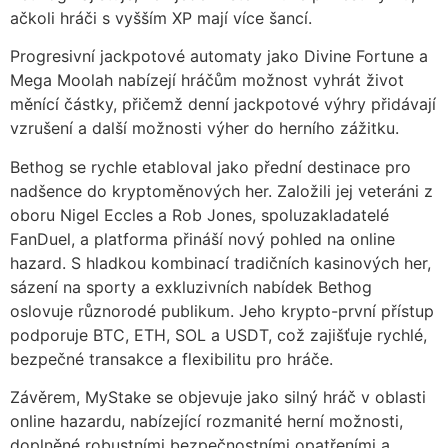
ačkoli hráči s vyšším XP mají více šancí.
Progresivní jackpotové automaty jako Divine Fortune a
Mega Moolah nabízejí hráčům možnost vyhrát život
měnící částky, přičemž denní jackpotové výhry přidávají
vzrušení a další možnosti výher do herního zážitku.
Bethog se rychle etabloval jako přední destinace pro
nadšence do kryptoměnových her. Založili jej veteráni z
oboru Nigel Eccles a Rob Jones, spoluzakladatelé
FanDuel, a platforma přináší nový pohled na online
hazard. S hladkou kombinací tradičních kasinových her,
sázení na sporty a exkluzivních nabídek Bethog
oslovuje různorodé publikum. Jeho krypto-první přístup
podporuje BTC, ETH, SOL a USDT, což zajišťuje rychlé,
bezpečné transakce a flexibilitu pro hráče.
Závěrem, MyStake se objevuje jako silný hráč v oblasti
online hazardu, nabízející rozmanité herní možnosti,
doplněné robustními bezpečnostními opatřeními a