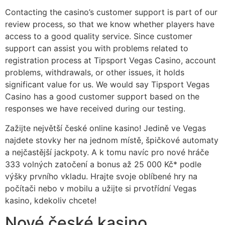
Contacting the casino’s customer support is part of our
review process, so that we know whether players have
access to a good quality service. Since customer
support can assist you with problems related to
registration process at Tipsport Vegas Casino, account
problems, withdrawals, or other issues, it holds
significant value for us. We would say Tipsport Vegas
Casino has a good customer support based on the
responses we have received during our testing.
Zažijte největší české online kasino! Jedině ve Vegas
najdete stovky her na jednom místě, špičkové automaty
a nejčastější jackpoty. A k tomu navíc pro nové hráče
333 volných zatočení a bonus až 25 000 Kč* podle
výšky prvního vkladu. Hrajte svoje oblíbené hry na
počítači nebo v mobilu a užijte si prvotřídní Vegas
kasino, kdekoliv chcete!
Nové české kasino