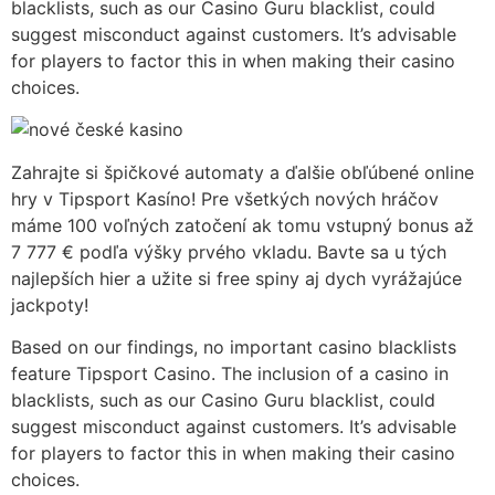
blacklists, such as our Casino Guru blacklist, could
suggest misconduct against customers. It’s advisable
for players to factor this in when making their casino
choices.
Zahrajte si špičkové automaty a ďalšie obľúbené online
hry v Tipsport Kasíno! Pre všetkých nových hráčov
máme 100 voľných zatočení ak tomu vstupný bonus až
7 777 € podľa výšky prvého vkladu. Bavte sa u tých
najlepších hier a užite si free spiny aj dych vyrážajúce
jackpoty!
Based on our findings, no important casino blacklists
feature Tipsport Casino. The inclusion of a casino in
blacklists, such as our Casino Guru blacklist, could
suggest misconduct against customers. It’s advisable
for players to factor this in when making their casino
choices.