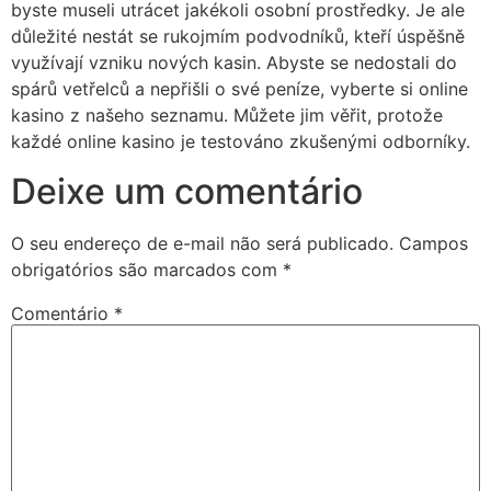
byste museli utrácet jakékoli osobní prostředky. Je ale
důležité nestát se rukojmím podvodníků, kteří úspěšně
využívají vzniku nových kasin. Abyste se nedostali do
spárů vetřelců a nepřišli o své peníze, vyberte si online
kasino z našeho seznamu. Můžete jim věřit, protože
každé online kasino je testováno zkušenými odborníky.
Deixe um comentário
O seu endereço de e-mail não será publicado.
Campos
obrigatórios são marcados com
*
Comentário
*