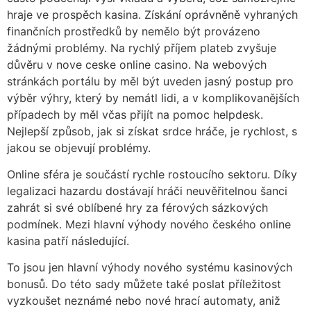
hraje ve prospěch kasina. Získání oprávněně vyhraných
finančních prostředků by nemělo být provázeno
žádnými problémy. Na rychlý příjem plateb zvyšuje
důvěru v nove ceske online casino. Na webových
stránkách portálu by měl být uveden jasný postup pro
výběr výhry, který by nemátl lidi, a v komplikovanějších
případech by měl včas přijít na pomoc helpdesk.
Nejlepší způsob, jak si získat srdce hráče, je rychlost, s
jakou se objevují problémy.
Online sféra je součástí rychle rostoucího sektoru. Díky
legalizaci hazardu dostávají hráči neuvěřitelnou šanci
zahrát si své oblíbené hry za férových sázkových
podmínek. Mezi hlavní výhody nového českého online
kasina patří následující.
To jsou jen hlavní výhody nového systému kasinových
bonusů. Do této sady můžete také poslat příležitost
vyzkoušet neznámé nebo nové hrací automaty, aniž