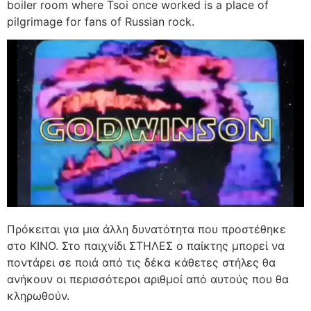
boiler room where Tsoi once worked is a place of
pilgrimage for fans of Russian rock.
Πρόκειται για μια άλλη δυνατότητα που προστέθηκε
στο ΚΙΝΟ. Στο παιχνίδι ΣΤΗΛΕΣ ο παίκτης μπορεί να
ποντάρει σε ποιά από τις δέκα κάθετες στήλες θα
ανήκουν οι περισσότεροι αριθμοί από αυτούς που θα
κληρωθούν.