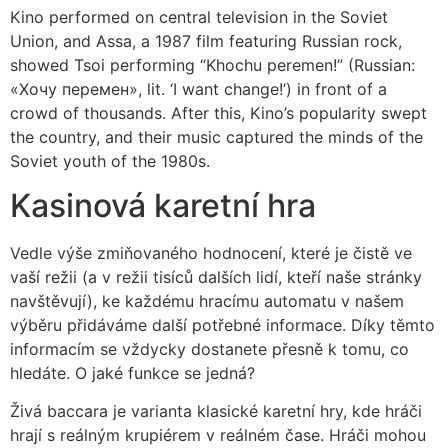
Kino performed on central television in the Soviet
Union, and Assa, a 1987 film featuring Russian rock,
showed Tsoi performing “Khochu peremen!” (Russian:
«Хочу перемен», lit. ‘I want change!’) in front of a
crowd of thousands. After this, Kino’s popularity swept
the country, and their music captured the minds of the
Soviet youth of the 1980s.
Kasinová karetní hra
Vedle výše zmiňovaného hodnocení, které je čistě ve
vaší režii (a v režii tisíců dalších lidí, kteří naše stránky
navštěvují), ke každému hracímu automatu v našem
výběru přidáváme další potřebné informace. Díky těmto
informacím se vždycky dostanete přesně k tomu, co
hledáte. O jaké funkce se jedná?
Živá baccara je varianta klasické karetní hry, kde hráči
hrají s reálným krupiérem v reálném čase. Hráči mohou