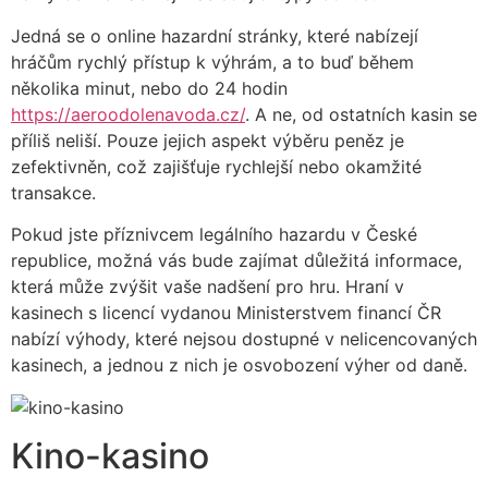
Jedná se o online hazardní stránky, které nabízejí
hráčům rychlý přístup k výhrám, a to buď během
několika minut, nebo do 24 hodin
https://aeroodolenavoda.cz/
. A ne, od ostatních kasin se
příliš neliší. Pouze jejich aspekt výběru peněz je
zefektivněn, což zajišťuje rychlejší nebo okamžité
transakce.
Pokud jste příznivcem legálního hazardu v České
republice, možná vás bude zajímat důležitá informace,
která může zvýšit vaše nadšení pro hru. Hraní v
kasinech s licencí vydanou Ministerstvem financí ČR
nabízí výhody, které nejsou dostupné v nelicencovaných
kasinech, a jednou z nich je osvobození výher od daně.
Kino-kasino