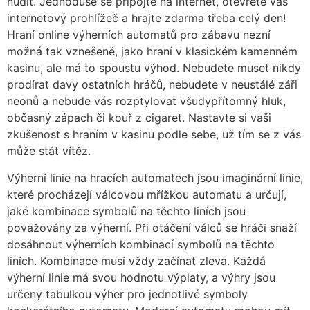
nudit. Jednoduše se připojte na internet, otevřete váš
internetový prohlížeč a hrajte zdarma třeba celý den!
Hraní online výherních automatů pro zábavu nezní
možná tak vznešeně, jako hraní v klasickém kamenném
kasinu, ale má to spoustu výhod. Nebudete muset nikdy
prodírat davy ostatních hráčů, nebudete v neustálé záři
neonů a nebude vás rozptylovat všudypřítomný hluk,
občasný zápach či kouř z cigaret. Nastavte si vaši
zkušenost s hraním v kasinu podle sebe, už tím se z vás
může stát vítěz.
Výherní linie na hracích automatech jsou imaginární linie,
které procházejí válcovou mřížkou automatu a určují,
jaké kombinace symbolů na těchto liních jsou
považovány za výherní. Při otáčení válců se hráči snaží
dosáhnout výherních kombinací symbolů na těchto
liních. Kombinace musí vždy začínat zleva. Každá
výherní linie má svou hodnotu výplaty, a výhry jsou
určeny tabulkou výher pro jednotlivé symboly