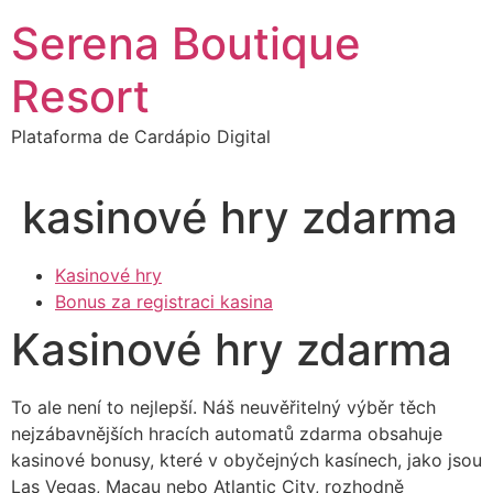
Ir
Serena Boutique
para
o
Resort
conteúdo
Plataforma de Cardápio Digital
kasinové hry zdarma
Kasinové hry
Bonus za registraci kasina
Kasinové hry zdarma
To ale není to nejlepší. Náš neuvěřitelný výběr těch
nejzábavnějších hracích automatů zdarma obsahuje
kasinové bonusy, které v obyčejných kasínech, jako jsou
Las Vegas, Macau nebo Atlantic City, rozhodně