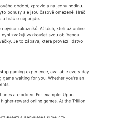
ového období, zpravidla na jednu hodinu.
Tyto bonusy ale jsou časově omezené. Hráč
a hráč o něj přijde.
nejvíce zákazníků. Ať těch, kteří už online
 a nyní zvažují vyzkoušet svou oblíbenou
ováčky. Je to zábava, která provází lidstvo
n-stop gaming experience, available every day
ing game waiting for you. Whether you’re an
ents.
nal ones are added. For example: Upon
higher-reward online games. At the Trillion
ортименті є величезна кількість