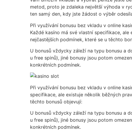
metod, proto je zdaleka největší výhoda v ryc
ten samý den, kdy jste žádost o výběr odesíla
Při využívání bonusu bez vkladu v online kasi
Každé kasíno má své vlastní specifikace, ale 
nejčastějších podmínek, které se u těchto bon
U bonusů vždycky záleží na typu bonusu a d
u free spinů), jiné bonusy jsou potom omezené
konkrétních podmínek.
Při využívání bonusu bez vkladu v online kasi
specifikace, ale existuje několik běžných pra
těchto bonusů objevují:
U bonusů vždycky záleží na typu bonusu a d
u free spinů), jiné bonusy jsou potom omezené
konkrétních podmínek.