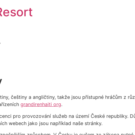
Resort
y
y
tiny, češtiny a angličtiny, takže jsou přístupné hráčům z r
zařízeních
grandirenhaiti org
.
icenci pro provozování služeb na území České republiky. D
ích webech jako jsou například naše stránky.
ezpečnějším způsobem. V Česku je ovšem ze zákona nutné p