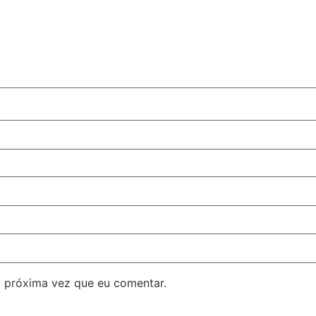
 próxima vez que eu comentar.