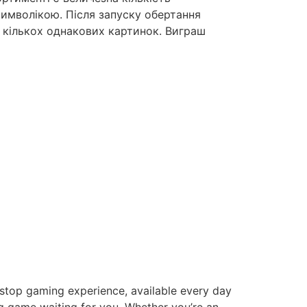
 символікою. Після запуску обертання
з кількох однакових картинок. Виграш
n-stop gaming experience, available every day
ing game waiting for you. Whether you’re an