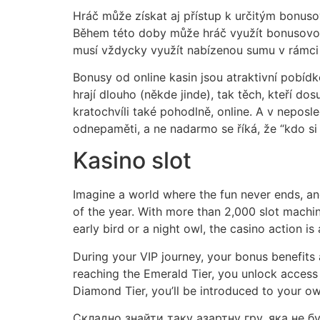
Hráč může získat aj přístup k určitým bonus
Během této doby může hráč využít bonusovou 
musí vždycky využít nabízenou sumu v rámci 
Bonusy od online kasin jsou atraktivní pobídko
hrají dlouho (někde jinde), tak těch, kteří d
kratochvíli také pohodlně, online. A v neposle
odnepaměti, a ne nadarmo se říká, že “kdo si h
Kasino slot
Imagine a world where the fun never ends, and
of the year. With more than 2,000 slot machin
early bird or a night owl, the casino action 
During your VIP journey, your bonus benefits 
reaching the Emerald Tier, you unlock access 
Diamond Tier, you’ll be introduced to your o
Складно знайти таку азартну гру, яка не бу