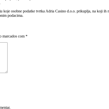
.
u koje osobne podatke tvrtka Adria Casino d.o.o. prikuplja, na koji ih n
obnim podacima.
ão marcados com
*
mentar.