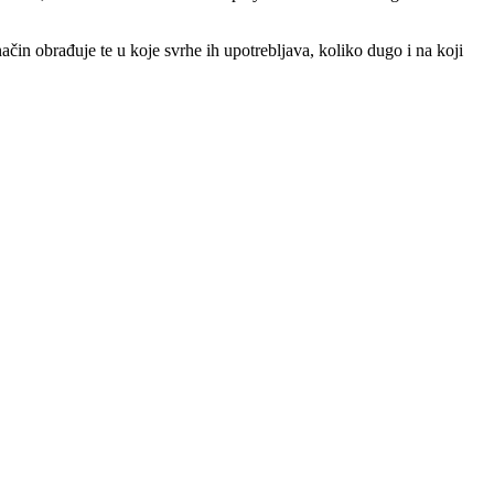
ačin obrađuje te u koje svrhe ih upotrebljava, koliko dugo i na koji