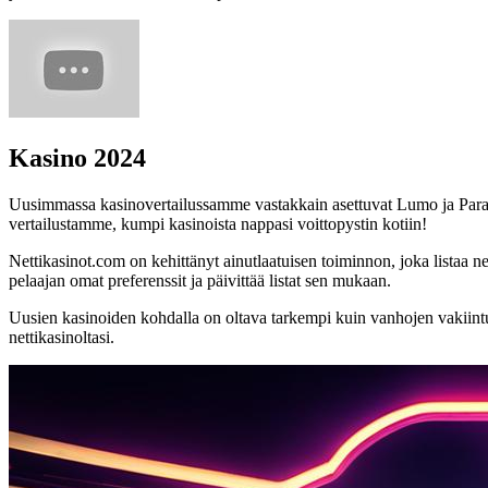
Kasino 2024
Uusimmassa kasinovertailussamme vastakkain asettuvat Lumo ja Paratiis
vertailustamme, kumpi kasinoista nappasi voittopystin kotiin!
Nettikasinot.com on kehittänyt ainutlaatuisen toiminnon, joka listaa n
pelaajan omat preferenssit ja päivittää listat sen mukaan.
Uusien kasinoiden kohdalla on oltava tarkempi kuin vanhojen vakiintun
nettikasinoltasi.