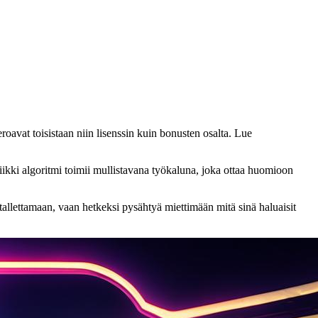
avat toisistaan niin lisenssin kuin bonusten osalta. Lue
niikki algoritmi toimii mullistavana työkaluna, joka ottaa huomioon
allettamaan, vaan hetkeksi pysähtyä miettimään mitä sinä haluaisit