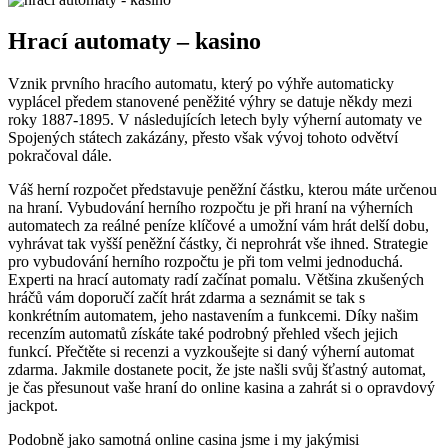
Hrací automaty – kasino
Vznik prvního hracího automatu, který po výhře automaticky
vyplácel předem stanovené peněžité výhry se datuje někdy mezi
roky 1887-1895. V následujících letech byly výherní automaty ve
Spojených státech zakázány, přesto však vývoj tohoto odvětví
pokračoval dále.
Váš herní rozpočet představuje peněžní částku, kterou máte určenou
na hraní. Vybudování herního rozpočtu je při hraní na výherních
automatech za reálné peníze klíčové a umožní vám hrát delší dobu,
vyhrávat tak vyšší peněžní částky, či neprohrát vše ihned. Strategie
pro vybudování herního rozpočtu je při tom velmi jednoduchá.
Experti na hrací automaty radí začínat pomalu. Většina zkušených
hráčů vám doporučí začít hrát zdarma a seznámit se tak s
konkrétním automatem, jeho nastavením a funkcemi. Díky našim
recenzím automatů získáte také podrobný přehled všech jejich
funkcí. Přečtěte si recenzi a vyzkoušejte si daný výherní automat
zdarma. Jakmile dostanete pocit, že jste našli svůj šťastný automat,
je čas přesunout vaše hraní do online kasina a zahrát si o opravdový
jackpot.
Podobně jako samotná online casina jsme i my jakýmisi