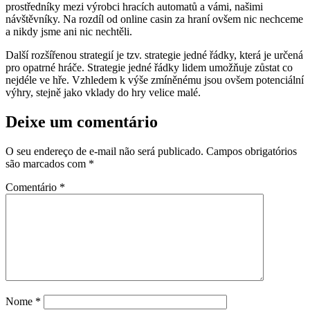
prostředníky mezi výrobci hracích automatů a vámi, našimi
návštěvníky. Na rozdíl od online casin za hraní ovšem nic nechceme
a nikdy jsme ani nic nechtěli.
Další rozšířenou strategií je tzv. strategie jedné řádky, která je určená
pro opatrné hráče. Strategie jedné řádky lidem umožňuje zůstat co
nejdéle ve hře. Vzhledem k výše zmíněnému jsou ovšem potenciální
výhry, stejně jako vklady do hry velice malé.
Deixe um comentário
O seu endereço de e-mail não será publicado.
Campos obrigatórios
são marcados com
*
Comentário
*
Nome
*