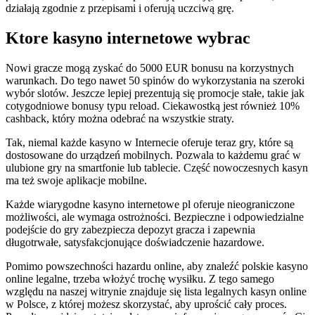
działają zgodnie z przepisami i oferują uczciwą grę.
Ktore kasyno internetowe wybrac
Nowi gracze mogą zyskać do 5000 EUR bonusu na korzystnych
warunkach. Do tego nawet 50 spinów do wykorzystania na szeroki
wybór slotów. Jeszcze lepiej prezentują się promocje stałe, takie jak
cotygodniowe bonusy typu reload. Ciekawostką jest również 10%
cashback, który można odebrać na wszystkie straty.
Tak, niemal każde kasyno w Internecie oferuje teraz gry, które są
dostosowane do urządzeń mobilnych. Pozwala to każdemu grać w
ulubione gry na smartfonie lub tablecie. Część nowoczesnych kasyn
ma też swoje aplikacje mobilne.
Każde wiarygodne kasyno internetowe pl oferuje nieograniczone
możliwości, ale wymaga ostrożności. Bezpieczne i odpowiedzialne
podejście do gry zabezpiecza depozyt gracza i zapewnia
długotrwałe, satysfakcjonujące doświadczenie hazardowe.
Pomimo powszechności hazardu online, aby znaleźć polskie kasyno
online legalne, trzeba włożyć trochę wysiłku. Z tego samego
względu na naszej witrynie znajduje się lista legalnych kasyn online
w Polsce, z której możesz skorzystać, aby uprościć cały proces.