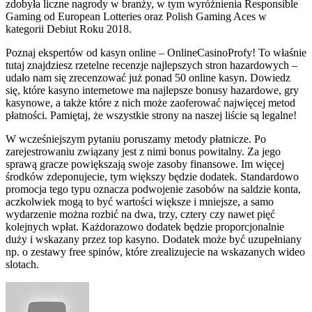
zdobyła liczne nagrody w branży, w tym wyróżnienia Responsible
Gaming od European Lotteries oraz Polish Gaming Aces w
kategorii Debiut Roku 2018.
Poznaj ekspertów od kasyn online – OnlineCasinoProfy! To właśnie
tutaj znajdziesz rzetelne recenzje najlepszych stron hazardowych –
udało nam się zrecenzować już ponad 50 online kasyn. Dowiedz
się, które kasyno internetowe ma najlepsze bonusy hazardowe, gry
kasynowe, a także które z nich może zaoferować najwięcej metod
płatności. Pamiętaj, że wszystkie strony na naszej liście są legalne!
W wcześniejszym pytaniu poruszamy metody płatnicze. Po
zarejestrowaniu związany jest z nimi bonus powitalny. Za jego
sprawą gracze powiększają swoje zasoby finansowe. Im więcej
środków zdeponujecie, tym większy będzie dodatek. Standardowo
promocja tego typu oznacza podwojenie zasobów na saldzie konta,
aczkolwiek mogą to być wartości większe i mniejsze, a samo
wydarzenie można rozbić na dwa, trzy, cztery czy nawet pięć
kolejnych wpłat. Każdorazowo dodatek będzie proporcjonalnie
duży i wskazany przez top kasyno. Dodatek może być uzupełniany
np. o zestawy free spinów, które zrealizujecie na wskazanych wideo
slotach.