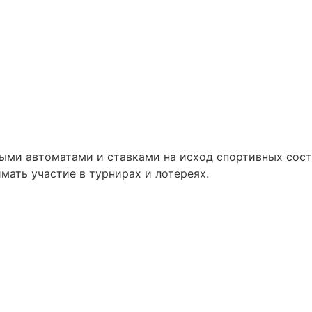
ными автоматами и ставками на исход спортивных сост
мать участие в турнирах и лотереях.