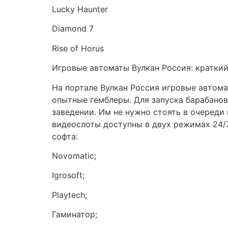
Lucky Haunter
Diamond 7
Rise of Horus
Игровые автоматы Вулкан Россия: краткий
На портале Вулкан Россия игровые автома
опытные гемблеры. Для запуска барабанов
заведении. Им не нужно стоять в очереди
видеослоты доступны в двух режимах 24/
софта:
Novomatic;
Igrosoft;
Playtech;
Гаминатор;