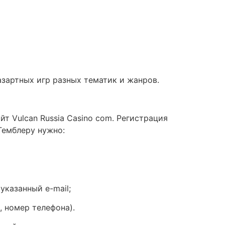
азартных игр разных тематик и жанров.
т Vulcan Russia Casino com. Регистрация
 Гемблеру нужно:
указанный e-mail;
, номер телефона).