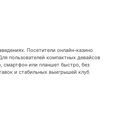
аведениях. Посетители онлайн-казино
 Для пользователей компактных девайсов
, смартфон или планшет быстро, без
ставок и стабильных выигрышей клуб