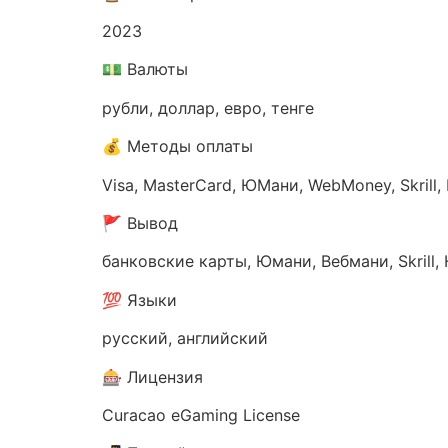
2023
💵 Валюты
рубли, доллар, евро, тенге
💰 Методы оплаты
Visa, MasterCard, ЮМани, WebMoney, Skrill, 
🚩 Вывод
банковские карты, Юмани, Вебмани, Skrill,
💯 Языки
русский, английский
🎰 Лицензия
Curacao eGaming License