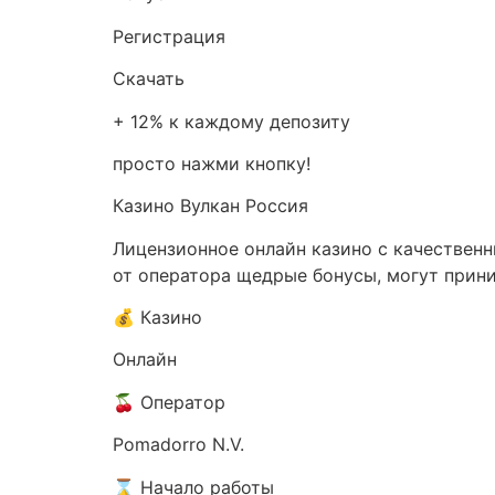
Регистрация
Скачать
+ 12% к каждому депозиту
просто нажми кнопку!
Казино Вулкан Россия
Лицензионное онлайн казино с качествен
от оператора щедрые бонусы, могут прини
💰 Казино
Онлайн
🍒 Оператор
Pomadorro N.V.
⌛ Начало работы