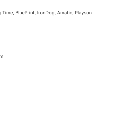
 Time, BluePrint, IronDog, Amatic, Playson
om