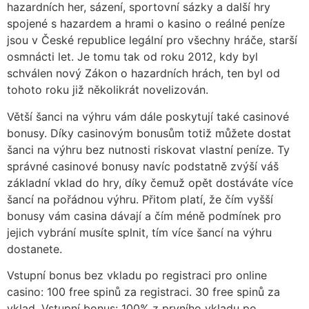
hazardních her, sázení, sportovní sázky a další hry
spojené s hazardem a hrami o kasino o reálné peníze
jsou v České republice legální pro všechny hráče, starší
osmnácti let. Je tomu tak od roku 2012, kdy byl
schválen nový Zákon o hazardních hrách, ten byl od
tohoto roku již několikrát novelizován.
Větší šanci na výhru vám dále poskytují také casinové
bonusy. Díky casinovým bonusům totiž můžete dostat
šanci na výhru bez nutnosti riskovat vlastní peníze. Ty
správné casinové bonusy navíc podstatně zvýší váš
základní vklad do hry, díky čemuž opět dostáváte více
šancí na pořádnou výhru. Přitom platí, že čím vyšší
bonusy vám casina dávají a čím méně podmínek pro
jejich vybrání musíte splnit, tím více šancí na výhru
dostanete.
Vstupní bonus bez vkladu po registraci pro online
casino: 100 free spinů za registraci. 30 free spinů za
vklad. Vstupní bonus: 100% z prvního vkladu po