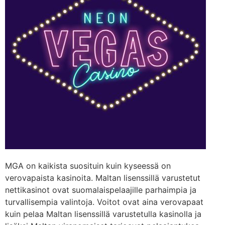
MGA on kaikista suosituin kuin kyseessä on
verovapaista kasinoita. Maltan lisenssillä varustetut
nettikasinot ovat suomalaispelaajille parhaimpia ja
turvallisempia valintoja. Voitot ovat aina verovapaat
kuin pelaa Maltan lisenssillä varustetulla kasinolla ja