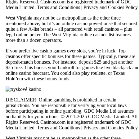
Rights Reserved. Casinos.com is a registered trademark of GDC
Media Limited. Terms and Conditions | Privacy and Cookies Policy
West Virginia may not be as metropolitan as the other three
mentioned above, but it’s an online casino powerhouse that secured
quite a few A-list brands – all partnered with retail casinos – plus
legal online poker. The West Virginia online casinos list features
more than a dozen operators.
If you prefer live casino games over slots, you’re in luck. Top
casinos offer specific bonuses for these games. Typically, these are
deposit-match bonuses. For instance, deposit $25 and get another
$25 free. This boosts your bankroll for games like live blackjack an
online casino baccarat. You could also play roulette, or Texas
Hold’em with these bonus funds.
DISCLAIMER: Online gambling is prohibited in certain
jurisdictions. You are responsible for verifying your local laws
before participating in online gambling. GDC Media Ltd assumes
no liability for your actions. © 2011-2025 GDC Media Limited. All
Rights Reserved. Casinos.com is a registered trademark of GDC
Media Limited. Terms and Conditions | Privacy and Cookies Policy
West Virginia may not be as metropolitan as the other three