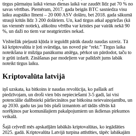
tirgus pārmaiņu laikā vienas dienas laikā var zaudēt līdz pat 70 % no
savas vērtības. Piemēram, 2017. gada beigās BTC sasniedza visu
laiku augstāko līmeni – 20 000 ASV dolāru, bet 2018. gada sākumā
strauji kritās līdz 3 200 dolāriem. Un, kad tirgus atkal apgriežas (kā
tas vienmēr notiek), altkoīnu vērtība var kristies par vairāk nekā 90
%, un daži no tiem var neatgriezties nekad.
Visbiežāk pieļautā kļūda ir ieguldīt pārāk daudz naudas uzreiz. Tā
kā kriptovalūta ir ļoti svārstīga, tas noved pie “rekt.” Tirgus laika
noteikšana ir milzīga panākumu atslēga, pērkot un pārdodot, taču to
ir grūti izdarīt. Zināšanas par modeļiem var palīdzēt jums labāk
noteikt tirgus laiku.
Kriptovalūta latvijā
iņš uzskata, ka bitkoins ir naudas revolūcija, ko pašlaik arī
piedzīvojam, un droši vien būs nepieciešami 3-5 gadi, lai visi
potenciālie dalībnieki pārliecinātos par bitkoina neievainojamību, un
ap 2030. gadu tas jau būs plaši izmantots arī tādās sfērās kā
norēķinos par komunālajiem pakalpojumiem un ikdienas pirkumos
veikalā.
Šajā ceļvedī mēs apskatījām labākās kriptovalūtas, ko iegādāties
2025. gadā. Kriptovalūta Latvijā turpina attīstīties, tāpēc labākajām