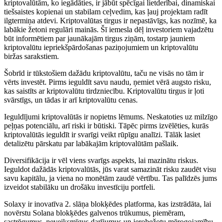
kriptovalūtām, ko iegādāties, ir jābūt spēcīgai lietderībai, dinamiskai
tiešsaistes kopienai un stabilam ceļvedim, kas ļauj projektam radīt
ilgtermiņa atdevi. Kriptovalūtas tirgus ir nepastāvīgs, kas nozīmē, ka
labākie žetoni regulāri mainās. Šī iemesla dēļ investoriem vajadzētu
būt informētiem par jaunākajām tirgus ziņām, tostarp jauniem
kriptovalūtu iepriekšpārdošanas paziņojumiem un kriptovalūtu
biržas sarakstiem.
Šobrīd ir tūkstošiem dažādu kriptovalūtu, taču ne visās no tām ir
vērts investēt. Pirms ieguldīt savu naudu, ņemiet vērā augsto risku,
kas saistīts ar kriptovalūtu tirdzniecību. Kriptovalūtu tirgus ir ļoti
svārstīgs, un tādas ir arī kriptovalūtu cenas.
Ieguldījumi kriptovalūtās ir nopietns lēmums. Neskatoties uz milzīgo
peļņas potenciālu, arī riski ir būtiski. Tāpēc pirms izvēlēties, kurās
kriptovalūtās ieguldīt ir svarīgi veikt rūpīgu analīzi. Tālāk lasiet
detalizētu pārskatu par labākajām kriptovalūtām pašlaik.
Diversifikācija ir vēl viens svarīgs aspekts, lai mazinātu riskus.
Ieguldot dažādās kriptovalūtās, jūs varat samazināt risku zaudēt visu
savu kapitālu, ja viena no monētām zaudē vērtību. Tas palīdzēs jums
izveidot stabilāku un drošāku investīciju portfeli.
Solaxy ir inovatīva 2. slāņa blokķēdes platforma, kas izstrādāta, lai
novērstu Solana blokķēdes galvenos trūkumus, piemēram,
sastrēgumus, neveiksmīgus darījumus un ierobežotu mērogojamību.