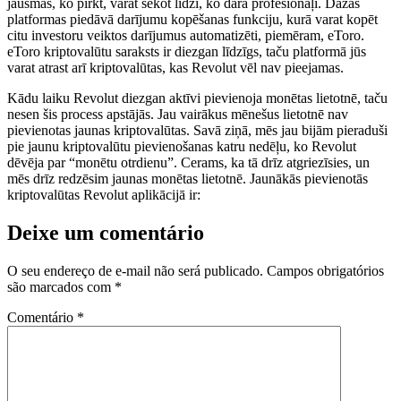
jausmas, ko pirkt, varat sekot līdzi, ko dara profesionāļi. Dažas
platformas piedāvā darījumu kopēšanas funkciju, kurā varat kopēt
citu investoru veiktos darījumus automatizēti, piemēram, eToro.
eToro kriptovalūtu saraksts ir diezgan līdzīgs, taču platformā jūs
varat atrast arī kriptovalūtas, kas Revolut vēl nav pieejamas.
Kādu laiku Revolut diezgan aktīvi pievienoja monētas lietotnē, taču
nesen šis process apstājās. Jau vairākus mēnešus lietotnē nav
pievienotas jaunas kriptovalūtas. Savā ziņā, mēs jau bijām pieraduši
pie jaunu kriptovalūtu pievienošanas katru nedēļu, ko Revolut
dēvēja par “monētu otrdienu”. Cerams, ka tā drīz atgriezīsies, un
mēs drīz redzēsim jaunas monētas lietotnē. Jaunākās pievienotās
kriptovalūtas Revolut aplikācijā ir:
Deixe um comentário
O seu endereço de e-mail não será publicado.
Campos obrigatórios
são marcados com
*
Comentário
*