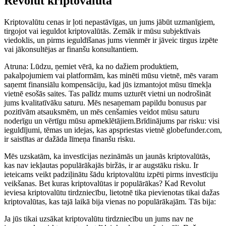
Revolut kriptovalūta
Kriptovalūtu cenas ir ļoti nepastāvīgas, un jums jābūt uzmanīgiem,
tirgojot vai ieguldot kriptovalūtās. Zemāk ir mūsu subjektīvais
viedoklis, un pirms ieguldīšanas jums vienmēr ir jāveic tirgus izpēte
vai jākonsultējas ar finanšu konsultantiem.
Atruna: Lūdzu, ņemiet vērā, ka no dažiem produktiem,
pakalpojumiem vai platformām, kas minēti mūsu vietnē, mēs varam
saņemt finansiālu kompensāciju, kad jūs izmantojot mūsu tīmekļa
vietnē esošās saites. Tas palīdz mums uzturēt vietni un nodrošināt
jums kvalitatīvāku saturu. Mēs nesaņemam papildu bonusus par
pozitīvām atsauksmēm, un mēs cenšamies veidot mūsu saturu
noderīgu un vērtīgu mūsu apmeklētājiem.Brīdinājums par risku: visi
ieguldījumi, tēmas un idejas, kas apspriestas vietnē globefunder.com,
ir saistītas ar dažāda līmeņa finanšu risku.
Mēs uzskatām, ka investīcijas nezināmās un jaunās kriptovalūtās,
kas nav iekļautas populārākajās biržās, ir ar augstāku risku. Ir
ieteicams veikt padziļinātu šādu kriptovalūtu izpēti pirms investīciju
veikšanas. Bet kuras kriptovalūtas ir populārākas? Kad Revolut
ieviesa kriptovalūtu tirdzniecību, lietotnē tika pievienotas tikai dažas
kriptovalūtas, kas tajā laikā bija vienas no populārākajām. Tās bija:
Ja jūs tikai uzsākat kriptovalūtu tirdzniecību un jums nav ne