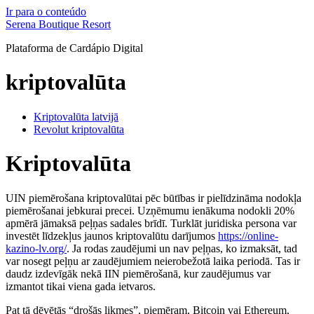
Ir para o conteúdo
Serena Boutique Resort
Plataforma de Cardápio Digital
kriptovalūta
Kriptovalūta latvijā
Revolut kriptovalūta
Kriptovalūta
UIN piemērošana kriptovalūtai pēc būtības ir pielīdzināma nodokļa
piemērošanai jebkurai precei. Uzņēmumu ienākuma nodokli 20%
apmērā jāmaksā peļņas sadales brīdī. Turklāt juridiska persona var
investēt līdzekļus jaunos kriptovalūtu darījumos
https://online-
kazino-lv.org/
. Ja rodas zaudējumi un nav peļņas, ko izmaksāt, tad
var nosegt peļņu ar zaudējumiem neierobežotā laika periodā. Tas ir
daudz izdevīgāk nekā IIN piemērošanā, kur zaudējumus var
izmantot tikai viena gada ietvaros.
Pat tā dēvētās “drošās likmes”, piemēram, Bitcoin vai Ethereum,