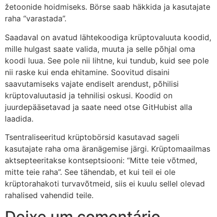
žetoonide hoidmiseks. Börse saab häkkida ja kasutajate
raha “varastada”.
Saadaval on avatud lähtekoodiga krüptovaluuta koodid,
mille hulgast saate valida, muuta ja selle põhjal oma
koodi luua. See pole nii lihtne, kui tundub, kuid see pole
nii raske kui enda ehitamine. Soovitud disaini
saavutamiseks vajate endiselt arendust, põhilisi
krüptovaluutasid ja tehnilisi oskusi. Koodid on
juurdepääsetavad ja saate need otse GitHubist alla
laadida.
Tsentraliseeritud krüptobörsid kasutavad sageli
kasutajate raha oma äranägemise järgi. Krüptomaailmas
aktsepteeritakse kontseptsiooni: “Mitte teie võtmed,
mitte teie raha”. See tähendab, et kui teil ei ole
krüptorahakoti turvavõtmeid, siis ei kuulu sellel olevad
rahalised vahendid teile.
Deixe um comentário