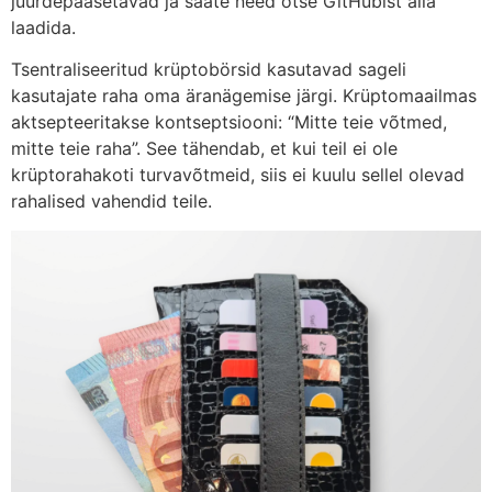
juurdepääsetavad ja saate need otse GitHubist alla
laadida.
Tsentraliseeritud krüptobörsid kasutavad sageli
kasutajate raha oma äranägemise järgi. Krüptomaailmas
aktsepteeritakse kontseptsiooni: “Mitte teie võtmed,
mitte teie raha”. See tähendab, et kui teil ei ole
krüptorahakoti turvavõtmeid, siis ei kuulu sellel olevad
rahalised vahendid teile.