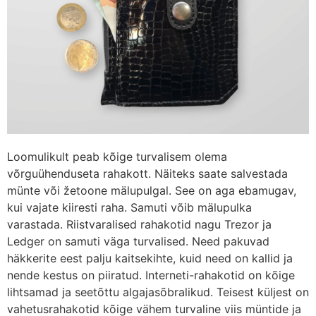
Loomulikult peab kõige turvalisem olema
võrguühenduseta rahakott. Näiteks saate salvestada
münte või žetoone mälupulgal. See on aga ebamugav,
kui vajate kiiresti raha. Samuti võib mälupulka
varastada. Riistvaralised rahakotid nagu Trezor ja
Ledger on samuti väga turvalised. Need pakuvad
häkkerite eest palju kaitsekihte, kuid need on kallid ja
nende kestus on piiratud. Interneti-rahakotid on kõige
lihtsamad ja seetõttu algajasõbralikud. Teisest küljest on
vahetusrahakotid kõige vähem turvaline viis müntide ja