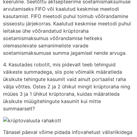
keeruline. Seetõttu aktsepteerime soetamismaksumuse
arvutamiseks FIFO või kaalutud keskmise meetodi
kasutamist. FIFO meetodi puhul toimub võõrandamine
sisseostu järjekorras. Kaalutud keskmise meetodi puhul
leitakse ühe võõrandatud krüptoraha
soetamismaksumus võõrandamise hetkeks
olemasolevate samanimeliste varade
soetamismaksumuse summa jagamisel nende arvuga.
4. Kasutades robotit, mis pidevalt teeb tehinguid
väikeste summadega, siis pole võimalik määratleda
üksikute tehingute kasumit vaid ainult portaalist raha
välja võttes. Ostes 2 ja 2 ühikut mingit krüptoraha ning
müües 3 ja 1 ühikut krüptoraha, kuidas määratleda
üksikute müügitehingute kasumit kui mitte
summaarselt?
Tänasel päeval võime pidada infovahetust välisriikidega