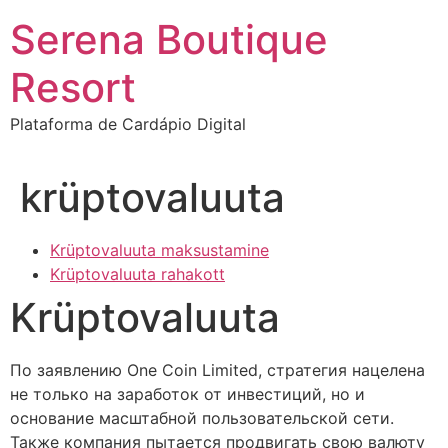
Ir
Serena Boutique
para
o
Resort
conteúdo
Plataforma de Cardápio Digital
krüptovaluuta
Krüptovaluuta maksustamine
Krüptovaluuta rahakott
Krüptovaluuta
По заявлению One Coin Limited, стратегия нацелена
не только на заработок от инвестиций, но и
основание масштабной пользовательской сети.
Также компания пытается продвигать свою валюту