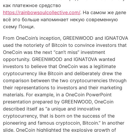
как платежное средство
https://rainbowsoulcollective.com/
. На самом же деле
всё это больше напоминает некую современную
схему Понци.
From OneCoin’s inception, GREENWOOD and IGNATOVA
used the notoriety of Bitcoin to convince investors that
OneCoin was the next “can’t miss” investment
opportunity. GREENWOOD and IGNATOVA wanted
investors to believe that OneCoin was a legitimate
cryptocurrency like Bitcoin and deliberately drew the
comparison between the two cryptocurrencies through
their representations to investors and their marketing
materials. For example, in a OneCoin PowerPoint
presentation prepared by GREENWOOD, OneCoin
described itself as “a unique and innovative
cryptocurrency, that is born on the success of the
pioneering and famous cryptocoin, Bitcoin.” In another
slide, OneCoin highlighted the explosive growth of