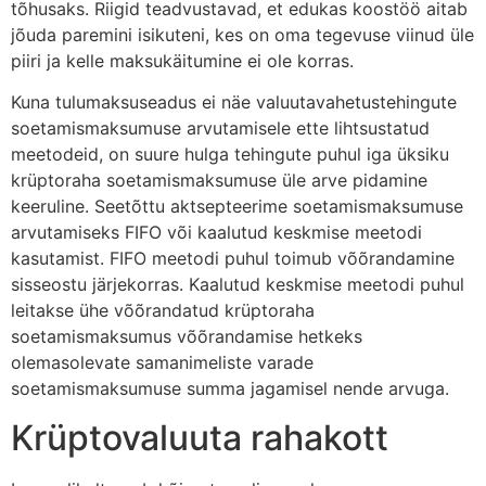
tõhusaks. Riigid teadvustavad, et edukas koostöö aitab
jõuda paremini isikuteni, kes on oma tegevuse viinud üle
piiri ja kelle maksukäitumine ei ole korras.
Kuna tulumaksuseadus ei näe valuutavahetustehingute
soetamismaksumuse arvutamisele ette lihtsustatud
meetodeid, on suure hulga tehingute puhul iga üksiku
krüptoraha soetamismaksumuse üle arve pidamine
keeruline. Seetõttu aktsepteerime soetamismaksumuse
arvutamiseks FIFO või kaalutud keskmise meetodi
kasutamist. FIFO meetodi puhul toimub võõrandamine
sisseostu järjekorras. Kaalutud keskmise meetodi puhul
leitakse ühe võõrandatud krüptoraha
soetamismaksumus võõrandamise hetkeks
olemasolevate samanimeliste varade
soetamismaksumuse summa jagamisel nende arvuga.
Krüptovaluuta rahakott