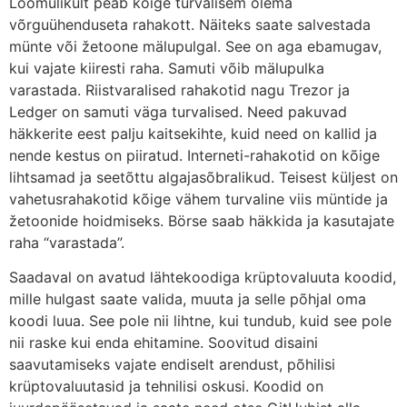
Loomulikult peab kõige turvalisem olema
võrguühenduseta rahakott. Näiteks saate salvestada
münte või žetoone mälupulgal. See on aga ebamugav,
kui vajate kiiresti raha. Samuti võib mälupulka
varastada. Riistvaralised rahakotid nagu Trezor ja
Ledger on samuti väga turvalised. Need pakuvad
häkkerite eest palju kaitsekihte, kuid need on kallid ja
nende kestus on piiratud. Interneti-rahakotid on kõige
lihtsamad ja seetõttu algajasõbralikud. Teisest küljest on
vahetusrahakotid kõige vähem turvaline viis müntide ja
žetoonide hoidmiseks. Börse saab häkkida ja kasutajate
raha “varastada”.
Saadaval on avatud lähtekoodiga krüptovaluuta koodid,
mille hulgast saate valida, muuta ja selle põhjal oma
koodi luua. See pole nii lihtne, kui tundub, kuid see pole
nii raske kui enda ehitamine. Soovitud disaini
saavutamiseks vajate endiselt arendust, põhilisi
krüptovaluutasid ja tehnilisi oskusi. Koodid on