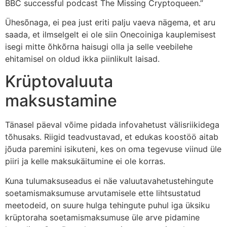
BBC successful podcast The Missing Cryptoqueen.”
Ühesõnaga, ei pea just eriti palju vaeva nägema, et aru
saada, et ilmselgelt ei ole siin Onecoiniga kauplemisest
isegi mitte õhkõrna haisugi olla ja selle veebilehe
ehitamisel on oldud ikka piinlikult laisad.
Krüptovaluuta
maksustamine
Tänasel päeval võime pidada infovahetust välisriikidega
tõhusaks. Riigid teadvustavad, et edukas koostöö aitab
jõuda paremini isikuteni, kes on oma tegevuse viinud üle
piiri ja kelle maksukäitumine ei ole korras.
Kuna tulumaksuseadus ei näe valuutavahetustehingute
soetamismaksumuse arvutamisele ette lihtsustatud
meetodeid, on suure hulga tehingute puhul iga üksiku
krüptoraha soetamismaksumuse üle arve pidamine