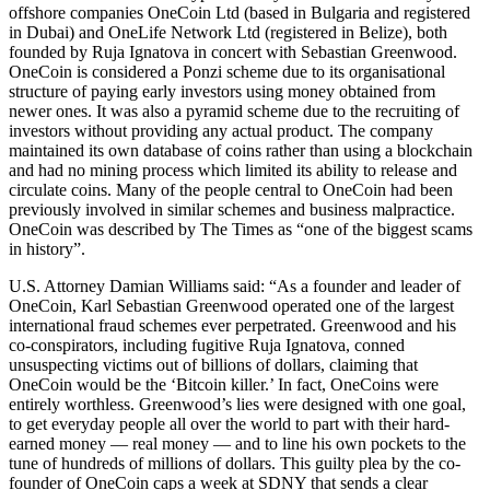
offshore companies OneCoin Ltd (based in Bulgaria and registered
in Dubai) and OneLife Network Ltd (registered in Belize), both
founded by Ruja Ignatova in concert with Sebastian Greenwood.
OneCoin is considered a Ponzi scheme due to its organisational
structure of paying early investors using money obtained from
newer ones. It was also a pyramid scheme due to the recruiting of
investors without providing any actual product. The company
maintained its own database of coins rather than using a blockchain
and had no mining process which limited its ability to release and
circulate coins. Many of the people central to OneCoin had been
previously involved in similar schemes and business malpractice.
OneCoin was described by The Times as “one of the biggest scams
in history”.
U.S. Attorney Damian Williams said: “As a founder and leader of
OneCoin, Karl Sebastian Greenwood operated one of the largest
international fraud schemes ever perpetrated. Greenwood and his
co-conspirators, including fugitive Ruja Ignatova, conned
unsuspecting victims out of billions of dollars, claiming that
OneCoin would be the ‘Bitcoin killer.’ In fact, OneCoins were
entirely worthless. Greenwood’s lies were designed with one goal,
to get everyday people all over the world to part with their hard-
earned money — real money — and to line his own pockets to the
tune of hundreds of millions of dollars. This guilty plea by the co-
founder of OneCoin caps a week at SDNY that sends a clear