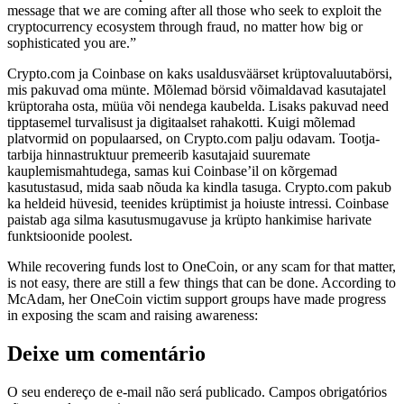
message that we are coming after all those who seek to exploit the
cryptocurrency ecosystem through fraud, no matter how big or
sophisticated you are.”
Crypto.com ja Coinbase on kaks usaldusväärset krüptovaluutabörsi,
mis pakuvad oma münte. Mõlemad börsid võimaldavad kasutajatel
krüptoraha osta, müüa või nendega kaubelda. Lisaks pakuvad need
tipptasemel turvalisust ja digitaalset rahakotti. Kuigi mõlemad
platvormid on populaarsed, on Crypto.com palju odavam. Tootja-
tarbija hinnastruktuur premeerib kasutajaid suuremate
kauplemismahtudega, samas kui Coinbase’il on kõrgemad
kasutustasud, mida saab nõuda ka kindla tasuga. Crypto.com pakub
ka heldeid hüvesid, teenides krüptimist ja hoiuste intressi. Coinbase
paistab aga silma kasutusmugavuse ja krüpto hankimise harivate
funktsioonide poolest.
While recovering funds lost to OneCoin, or any scam for that matter,
is not easy, there are still a few things that can be done. According to
McAdam, her OneCoin victim support groups have made progress
in exposing the scam and raising awareness:
Deixe um comentário
O seu endereço de e-mail não será publicado.
Campos obrigatórios