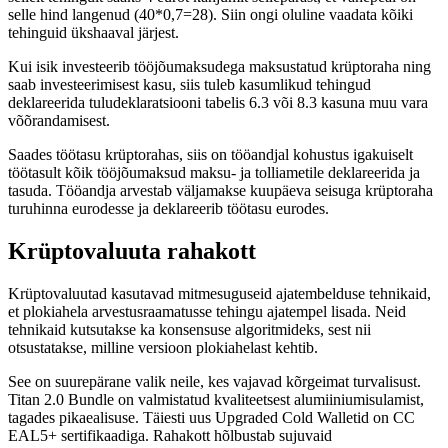
selle hind langenud (40*0,7=28). Siin ongi oluline vaadata kõiki
tehinguid ükshaaval järjest.
Kui isik investeerib tööjõumaksudega maksustatud krüptoraha ning
saab investeerimisest kasu, siis tuleb kasumlikud tehingud
deklareerida tuludeklaratsiooni tabelis 6.3 või 8.3 kasuna muu vara
võõrandamisest.
Saades töötasu krüptorahas, siis on tööandjal kohustus igakuiselt
töötasult kõik tööjõumaksud maksu- ja tolliametile deklareerida ja
tasuda. Tööandja arvestab väljamakse kuupäeva seisuga krüptoraha
turuhinna eurodesse ja deklareerib töötasu eurodes.
Krüptovaluuta rahakott
Krüptovaluutad kasutavad mitmesuguseid ajatembelduse tehnikaid,
et plokiahela arvestusraamatusse tehingu ajatempel lisada. Neid
tehnikaid kutsutakse ka konsensuse algoritmideks, sest nii
otsustatakse, milline versioon plokiahelast kehtib.
See on suurepärane valik neile, kes vajavad kõrgeimat turvalisust.
Titan 2.0 Bundle on valmistatud kvaliteetsest alumiiniumisulamist,
tagades pikaealisuse. Täiesti uus Upgraded Cold Walletid on CC
EAL5+ sertifikaadiga. Rahakott hõlbustab sujuvaid