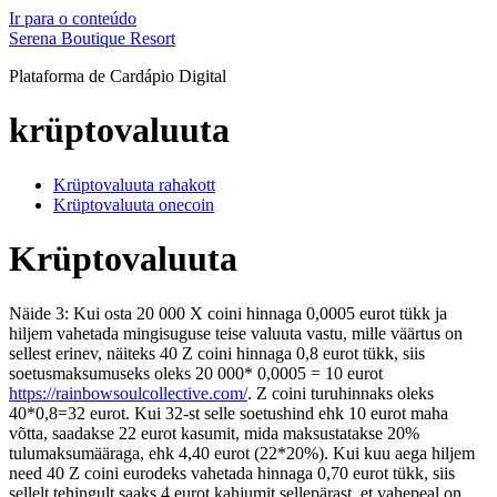
Ir para o conteúdo
Serena Boutique Resort
Plataforma de Cardápio Digital
krüptovaluuta
Krüptovaluuta rahakott
Krüptovaluuta onecoin
Krüptovaluuta
Näide 3: Kui osta 20 000 X coini hinnaga 0,0005 eurot tükk ja
hiljem vahetada mingisuguse teise valuuta vastu, mille väärtus on
sellest erinev, näiteks 40 Z coini hinnaga 0,8 eurot tükk, siis
soetusmaksumuseks oleks 20 000* 0,0005 = 10 eurot
https://rainbowsoulcollective.com/
. Z coini turuhinnaks oleks
40*0,8=32 eurot. Kui 32-st selle soetushind ehk 10 eurot maha
võtta, saadakse 22 eurot kasumit, mida maksustatakse 20%
tulumaksumääraga, ehk 4,40 eurot (22*20%). Kui kuu aega hiljem
need 40 Z coini eurodeks vahetada hinnaga 0,70 eurot tükk, siis
sellelt tehingult saaks 4 eurot kahjumit sellepärast, et vahepeal on