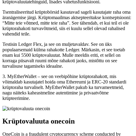
krüptovaluutatehinguid, lisades vahetusfunktsiooni.
Tsentraliseeritud krüptobörsid kasutavad sageli kasutajate raha oma
äranägemise järgi. Krüptomaailmas aktsepteeritakse kontseptsiooni:
“Mitte teie võtmed, mitte teie raha”. See tähendab, et kui teil ei ole
krüptorahakoti turvavõtmeid, siis ei kuulu sellel olevad rahalised
vahendid teile.
Testisin Ledger Flex, ja see on muljetavaldav. See on üks
populaarsemaid külma rahakotte Ledger. Märkasin, et see toetab
enam kui 5500 krüptovaluutat. Mulle meeldis eriti, et sellel on
korraga piisavalt ruumi mõne rahakoti jaoks, mistõttu on see
turvalisuse tagamiseks ideaalne.
3. MyEtherWallet – see on veebipõhine krüptorahakott, mis
võimaldab kasutajatel hoida oma Ethereumi ja ERC-20 standardi
krüptoraha turvaliselt. MyEtherWallet pakub ka turvameetmeid,
nagu näiteks kaheastmeline autentimine ja privaatvõtme
krüpteerimine.
Krüptovaluuta onecoin
OneCoin is a fraudulent cryptocurrency scheme conducted by