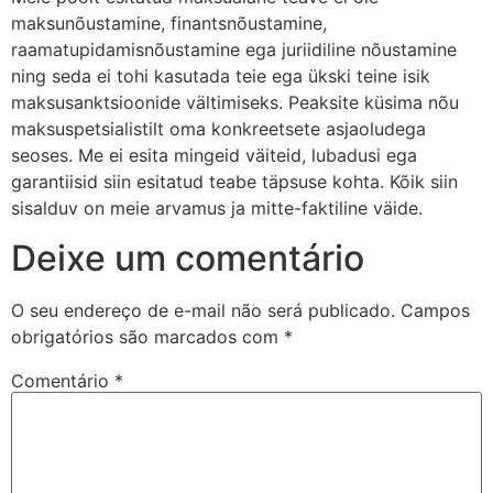
maksunõustamine, finantsnõustamine,
raamatupidamisnõustamine ega juriidiline nõustamine
ning seda ei tohi kasutada teie ega ükski teine isik
maksusanktsioonide vältimiseks. Peaksite küsima nõu
maksuspetsialistilt oma konkreetsete asjaoludega
seoses. Me ei esita mingeid väiteid, lubadusi ega
garantiisid siin esitatud teabe täpsuse kohta. Kõik siin
sisalduv on meie arvamus ja mitte-faktiline väide.
Deixe um comentário
O seu endereço de e-mail não será publicado.
Campos
obrigatórios são marcados com
*
Comentário
*