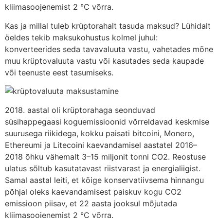
kliimasoojenemist 2 °C võrra.
Kas ja millal tuleb krüptorahalt tasuda maksud? Lühidalt
öeldes tekib maksukohustus kolmel juhul:
konverteerides seda tavavaluuta vastu, vahetades mõne
muu krüptovaluuta vastu või kasutades seda kaupade
või teenuste eest tasumiseks.
2018. aastal oli krüptorahaga seonduvad
süsihappegaasi koguemissioonid võrreldavad keskmise
suurusega riikidega, kokku paisati bitcoini, Monero,
Ethereumi ja Litecoini kaevandamisel aastatel 2016–
2018 õhku vähemalt 3–15 miljonit tonni CO2. Reostuse
ulatus sõltub kasutatavast riistvarast ja energialiigist.
Samal aastal leiti, et kõige konservatiivsema hinnangu
põhjal oleks kaevandamisest paiskuv kogu CO2
emissioon piisav, et 22 aasta jooksul mõjutada
kliimasoojenemist 2 °C võrra.