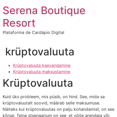
Ir
Serena Boutique
para
o
Resort
conteúdo
Plataforma de Cardápio Digital
krüptovaluuta
Krüptovaluuta kaevandamine
Krüptovaluuta maksustamine
Krüptovaluuta
Kuid üks probleem, mis püsib, on hind. See, mida sa
krüptovaluutalt soovid, määrab selle maksumuse.
Näiteks kui krüptovaluutas on palju kohandamist, on see
kõrge. Teine stsenaarium on see, et võite arendaja või