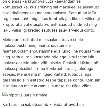
on olemas ka krüptovaluuta kaevandamise
kohtupraktika, kus äriühing sai maksueelise alusetust
sisendkäibemaksu mahaarvamisest. Samuti on MTA
tegelenud juhtumiga, kus kontrollajendiks oli välisriigi
krüptoraha vahetusplatvormilt saadud andmed ning
isiku välisriigi krediidiasutuses asuv arvelduskonto.
Meie poolt esitatud maksualane teave ei ole
maksunõustamine, finantsnõustamine,
raamatupidamisnõustamine ega juriidiline nõustamine
ning seda ei tohi kasutada teie ega ükski teine isik
maksusanktsioonide vältimiseks. Peaksite küsima nõu
maksuspetsialistilt oma konkreetsete asjaoludega
seoses. Me ei esita mingeid väiteid, lubadusi ega
garantiisid siin esitatud teabe täpsuse kohta. Kõik siin
sisalduv on meie arvamus ja mitte-faktiline väide.
Kui füüsiline isik otsustab kinkida ettevõttele