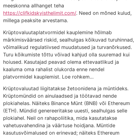
meeskonna allhanget teha
https://clifkidskyisthelimit.com/
. Need on mõned kulud,
millega peaksite arvestama.
Krüptovaluutaplatvormidel kauplemine hõlmab
märkimisväärsed riskid, sealhulgas kõikuvad turuhinnad,
võimalikud regulatiivsed muudatused ja turvanõrkused.
Turu kõikumiste tõttu võivad kahjud olla suuremad kui
hoiused. Kasutajad peavad olema ettevaatlikud ja
kaaluma oma rahalist olukorda enne nendel
platvormidel kauplemist. Loe rohkem…
Krüptovaluutad liigitatakse žetoonidena ja müntideks.
Krüptomündid on ainulaadsed ja töötavad nende
plokiahelas. Näiteks Binance Münt (BNB) või Ethereum
(ETH). Mündid genereeritakse uuesti, sealhulgas selle
plokiahel. Neil on rahapoliitika, mida kasutatakse
vahetusvahendina ja väärtuse hoidjana. Müntide
kasutusvõimalused on erinevad; näiteks Ethereum