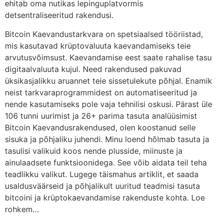
ehitab oma nutikas lepinguplatvormis
detsentraliseeritud rakendusi.
Bitcoin Kaevandustarkvara on spetsiaalsed tööriistad,
mis kasutavad krüptovaluuta kaevandamiseks teie
arvutusvõimsust. Kaevandamise eest saate rahalise tasu
digitaalvaluuta kujul. Need rakendused pakuvad
üksikasjalikku aruannet teie sissetulekute põhjal. Enamik
neist tarkvaraprogrammidest on automatiseeritud ja
nende kasutamiseks pole vaja tehnilisi oskusi. Pärast üle
106 tunni uurimist ja 26+ parima tasuta analüüsimist
Bitcoin Kaevandusrakendused, olen koostanud selle
sisuka ja põhjaliku juhendi. Minu loend hõlmab tasuta ja
tasulisi valikuid koos nende plusside, miinuste ja
ainulaadsete funktsioonidega. See võib aidata teil teha
teadlikku valikut. Lugege täismahus artiklit, et saada
usaldusväärseid ja põhjalikult uuritud teadmisi tasuta
bitcoini ja krüptokaevandamise rakenduste kohta. Loe
rohkem…