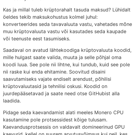
Kas ja millal tuleb krüptorahalt tasuda maksud? Lühidalt
öeldes tekib maksukohustus kolmel juhul:
konverteerides seda tavavaluuta vastu, vahetades mõne
muu krüptovaluuta vastu või kasutades seda kaupade
või teenuste eest tasumiseks.
Saadaval on avatud lähtekoodiga krüptovaluuta koodid,
mille hulgast saate valida, muuta ja selle põhjal oma
koodi luua. See pole nii lihtne, kui tundub, kuid see pole
nii raske kui enda ehitamine. Soovitud disaini
saavutamiseks vajate endiselt arendust, põhilisi
krüptovaluutasid ja tehnilisi oskusi. Koodid on
juurdepääsetavad ja saate need otse GitHubist alla
laadida.
Pidage seda kaevandamist alati meeles Monero CPU
kasutamine pole protsessidest kõige tulusam.
Kaevandusprotsessis on valdavalt domineerinud GPU
kaevurid, kellel on suurem arvutusvõimsus kui neil, kes