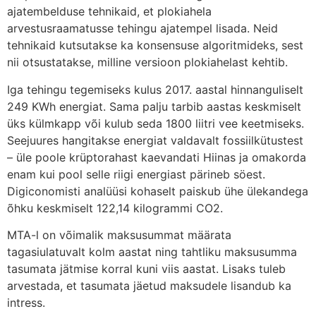
ajatembelduse tehnikaid, et plokiahela
arvestusraamatusse tehingu ajatempel lisada. Neid
tehnikaid kutsutakse ka konsensuse algoritmideks, sest
nii otsustatakse, milline versioon plokiahelast kehtib.
Iga tehingu tegemiseks kulus 2017. aastal hinnanguliselt
249 KWh energiat. Sama palju tarbib aastas keskmiselt
üks külmkapp või kulub seda 1800 liitri vee keetmiseks.
Seejuures hangitakse energiat valdavalt fossiilkütustest
– üle poole krüptorahast kaevandati Hiinas ja omakorda
enam kui pool selle riigi energiast pärineb söest.
Digiconomisti analüüsi kohaselt paiskub ühe ülekandega
õhku keskmiselt 122,14 kilogrammi CO2.
MTA-l on võimalik maksusummat määrata
tagasiulatuvalt kolm aastat ning tahtliku maksusumma
tasumata jätmise korral kuni viis aastat. Lisaks tuleb
arvestada, et tasumata jäetud maksudele lisandub ka
intress.