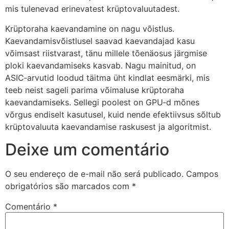
mis tulenevad erinevatest krüptovaluutadest.
Krüptoraha kaevandamine on nagu võistlus.
Kaevandamisvõistlusel saavad kaevandajad kasu
võimsast riistvarast, tänu millele tõenäosus järgmise
ploki kaevandamiseks kasvab. Nagu mainitud, on
ASIC‑arvutid loodud täitma üht kindlat eesmärki, mis
teeb neist sageli parima võimaluse krüptoraha
kaevandamiseks. Sellegi poolest on GPU‑d mõnes
võrgus endiselt kasutusel, kuid nende efektiivsus sõltub
krüptovaluuta kaevandamise raskusest ja algoritmist.
Deixe um comentário
O seu endereço de e-mail não será publicado.
Campos
obrigatórios são marcados com
*
Comentário
*