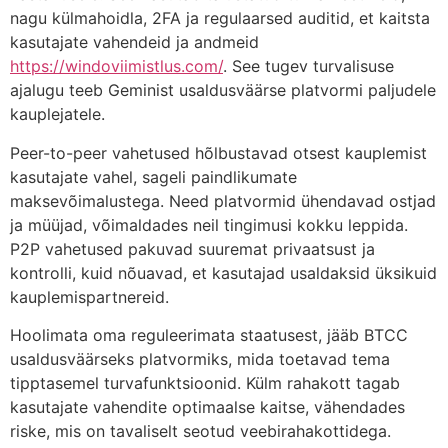
nagu külmahoidla, 2FA ja regulaarsed auditid, et kaitsta
kasutajate vahendeid ja andmeid
https://windoviimistlus.com/
. See tugev turvalisuse
ajalugu teeb Geminist usaldusväärse platvormi paljudele
kauplejatele.
Peer-to-peer vahetused hõlbustavad otsest kauplemist
kasutajate vahel, sageli paindlikumate
maksevõimalustega. Need platvormid ühendavad ostjad
ja müüjad, võimaldades neil tingimusi kokku leppida.
P2P vahetused pakuvad suuremat privaatsust ja
kontrolli, kuid nõuavad, et kasutajad usaldaksid üksikuid
kauplemispartnereid.
Hoolimata oma reguleerimata staatusest, jääb BTCC
usaldusväärseks platvormiks, mida toetavad tema
tipptasemel turvafunktsioonid. Külm rahakott tagab
kasutajate vahendite optimaalse kaitse, vähendades
riske, mis on tavaliselt seotud veebirahakottidega.