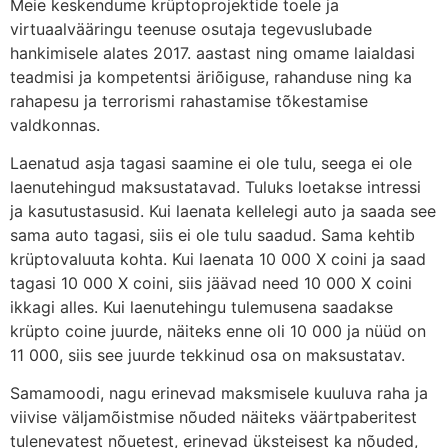
Meie keskendume krüptoprojektide toele ja
virtuaalvääringu teenuse osutaja tegevuslubade
hankimisele alates 2017. aastast ning omame laialdasi
teadmisi ja kompetentsi äriõiguse, rahanduse ning ka
rahapesu ja terrorismi rahastamise tõkestamise
valdkonnas.
Laenatud asja tagasi saamine ei ole tulu, seega ei ole
laenutehingud maksustatavad. Tuluks loetakse intressi
ja kasutustasusid. Kui laenata kellelegi auto ja saada see
sama auto tagasi, siis ei ole tulu saadud. Sama kehtib
krüptovaluuta kohta. Kui laenata 10 000 X coini ja saad
tagasi 10 000 X coini, siis jäävad need 10 000 X coini
ikkagi alles. Kui laenutehingu tulemusena saadakse
krüpto coine juurde, näiteks enne oli 10 000 ja nüüd on
11 000, siis see juurde tekkinud osa on maksustatav.
Samamoodi, nagu erinevad maksmisele kuuluva raha ja
viivise väljamõistmise nõuded näiteks väärtpaberitest
tulenevatest nõuetest, erinevad üksteisest ka nõuded,