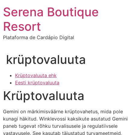
Ir
Serena Boutique
para
o
Resort
conteúdo
Plataforma de Cardápio Digital
krüptovaluuta
Krüptovaluuta ehk
Eesti krüptovaluuta
Krüptovaluuta
Gemini on märkimisväärne krüptovahetus, mida pole
kunagi häkitud. Winklevossi kaksikute asutatud Gemini
paneb tugevat rõhku turvalisusele ja regulatiivsele
vastavusele. See kasutab täiustatud turvameetmeid,