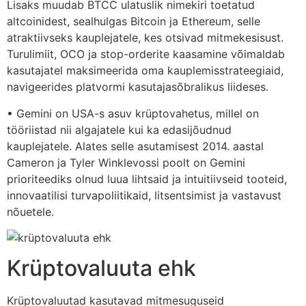
Lisaks muudab BTCC ulatuslik nimekiri toetatud
altcoinidest, sealhulgas Bitcoin ja Ethereum, selle
atraktiivseks kauplejatele, kes otsivad mitmekesisust.
Turulimiit, OCO ja stop-orderite kaasamine võimaldab
kasutajatel maksimeerida oma kauplemisstrateegiaid,
navigeerides platvormi kasutajasõbralikus liideses.
• Gemini on USA-s asuv krüptovahetus, millel on
tööriistad nii algajatele kui ka edasijõudnud
kauplejatele. Alates selle asutamisest 2014. aastal
Cameron ja Tyler Winklevossi poolt on Gemini
prioriteediks olnud luua lihtsaid ja intuitiivseid tooteid,
innovaatilisi turvapoliitikaid, litsentsimist ja vastavust
nõuetele.
Krüptovaluuta ehk
Krüptovaluutad kasutavad mitmesuguseid