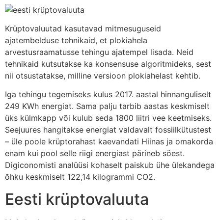
Krüptovaluutad kasutavad mitmesuguseid
ajatembelduse tehnikaid, et plokiahela
arvestusraamatusse tehingu ajatempel lisada. Neid
tehnikaid kutsutakse ka konsensuse algoritmideks, sest
nii otsustatakse, milline versioon plokiahelast kehtib.
Iga tehingu tegemiseks kulus 2017. aastal hinnanguliselt
249 KWh energiat. Sama palju tarbib aastas keskmiselt
üks külmkapp või kulub seda 1800 liitri vee keetmiseks.
Seejuures hangitakse energiat valdavalt fossiilkütustest
– üle poole krüptorahast kaevandati Hiinas ja omakorda
enam kui pool selle riigi energiast pärineb söest.
Digiconomisti analüüsi kohaselt paiskub ühe ülekandega
õhku keskmiselt 122,14 kilogrammi CO2.
Eesti krüptovaluuta