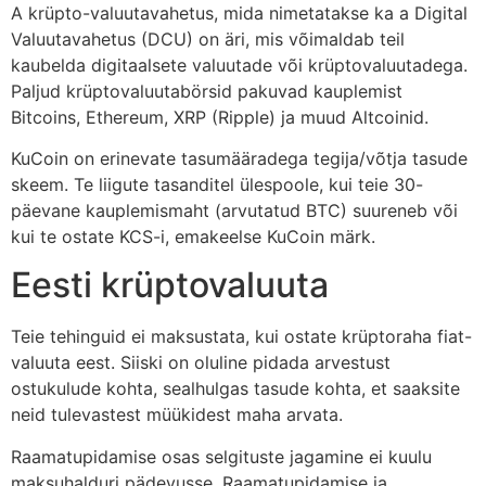
A krüpto-valuutavahetus, mida nimetatakse ka a Digital
Valuutavahetus (DCU) on äri, mis võimaldab teil
kaubelda digitaalsete valuutade või krüptovaluutadega.
Paljud krüptovaluutabörsid pakuvad kauplemist
Bitcoins, Ethereum, XRP (Ripple) ja muud Altcoinid.
KuCoin on erinevate tasumääradega tegija/võtja tasude
skeem. Te liigute tasanditel ülespoole, kui teie 30-
päevane kauplemismaht (arvutatud BTC) suureneb või
kui te ostate KCS-i, emakeelse KuCoin märk.
Eesti krüptovaluuta
Teie tehinguid ei maksustata, kui ostate krüptoraha fiat-
valuuta eest. Siiski on oluline pidada arvestust
ostukulude kohta, sealhulgas tasude kohta, et saaksite
neid tulevastest müükidest maha arvata.
Raamatupidamise osas selgituste jagamine ei kuulu
maksuhalduri pädevusse. Raamatupidamise ja