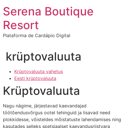
Ir
Serena Boutique
para
o
Resort
conteúdo
Plataforma de Cardápio Digital
krüptovaluuta
Krüptovaluuta vahetus
Eesti krüptovaluuta
Krüptovaluuta
Nagu nägime, järjestavad kaevandajad
töötõendusvõrgus ootel tehinguid ja lisavad need
plokkidesse, võisteldes mõistatuste lahendamises ning
kasutades selleks spetsiaalset kaevandusriistvara