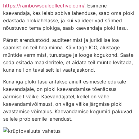
https://rainbowsoulcollective.com/
. Esimene
kaevandaja, kes leiab sobiva lahenduse, saab oma ploki
edastada plokiahelasse, ja kui valideerivad sõlmed
nõustuvad tema plokiga, saab kaevandaja ploki tasu.
Pärast arendustööd, auditeerimist ja juriidilise loa
saamist on teil hea minna. Käivitage ICO, alustage
müntide vermimist, turustage ja looge kogukond. Saate
seda esitada maakleritele, et aidata teil münte levitada,
kuna neil on tavaliselt lai vaatajaskond.
Kuna iga ploki tasu antakse ainult esimesele edukale
kaevandajale, on ploki kaevandamise tõenäosus
äärmiselt väike. Kaevandajatel, kellel on vähe
kaevandamivõimsust, on väga väike järgmise ploki
avastamise võimalus. Kaevandamise kogumid pakuvad
sellele probleemile lahendust.