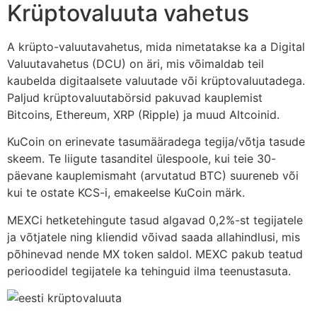
Krüptovaluuta vahetus
A krüpto-valuutavahetus, mida nimetatakse ka a Digital
Valuutavahetus (DCU) on äri, mis võimaldab teil
kaubelda digitaalsete valuutade või krüptovaluutadega.
Paljud krüptovaluutabörsid pakuvad kauplemist
Bitcoins, Ethereum, XRP (Ripple) ja muud Altcoinid.
KuCoin on erinevate tasumääradega tegija/võtja tasude
skeem. Te liigute tasanditel ülespoole, kui teie 30-
päevane kauplemismaht (arvutatud BTC) suureneb või
kui te ostate KCS-i, emakeelse KuCoin märk.
MEXCi hetketehingute tasud algavad 0,2%-st tegijatele
ja võtjatele ning kliendid võivad saada allahindlusi, mis
põhinevad nende MX token saldol. MEXC pakub teatud
perioodidel tegijatele ka tehinguid ilma teenustasuta.