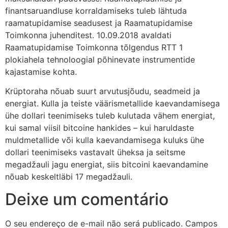
finantsaruandluse korraldamiseks tuleb lähtuda
raamatupidamise seadusest ja Raamatupidamise
Toimkonna juhenditest. 10.09.2018 avaldati
Raamatupidamise Toimkonna tõlgendus RTT 1
plokiahela tehnoloogial põhinevate instrumentide
kajastamise kohta.
Krüptoraha nõuab suurt arvutusjõudu, seadmeid ja
energiat. Kulla ja teiste väärismetallide kaevandamisega
ühe dollari teenimiseks tuleb kulutada vähem energiat,
kui samal viisil bitcoine hankides – kui haruldaste
muldmetallide või kulla kaevandamisega kuluks ühe
dollari teenimiseks vastavalt üheksa ja seitsme
megadžauli jagu energiat, siis bitcoini kaevandamine
nõuab keskeltläbi 17 megadžauli.
Deixe um comentário
O seu endereço de e-mail não será publicado.
Campos