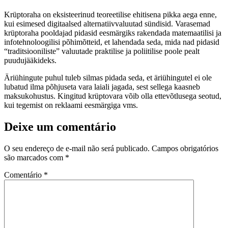
Krüptoraha on eksisteerinud teoreetilise ehitisena pikka aega enne,
kui esimesed digitaalsed alternatiivvaluutad sündisid. Varasemad
krüptoraha pooldajad pidasid eesmärgiks rakendada matemaatilisi ja
infotehnoloogilisi põhimõtteid, et lahendada seda, mida nad pidasid
“traditsiooniliste” valuutade praktilise ja poliitilise poole pealt
puudujääkideks.
Äriühingute puhul tuleb silmas pidada seda, et äriühingutel ei ole
lubatud ilma põhjuseta vara laiali jagada, sest sellega kaasneb
maksukohustus. Kingitud krüptovara võib olla ettevõtlusega seotud,
kui tegemist on reklaami eesmärgiga vms.
Deixe um comentário
O seu endereço de e-mail não será publicado.
Campos obrigatórios
são marcados com
*
Comentário
*