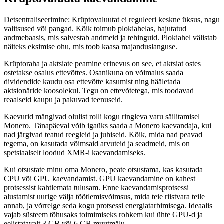
Detsentraliseerimine: Krüptovaluutat ei reguleeri keskne üksus, nagu
valitsused või pangad. Kõik toimub plokiahelas, hajutatud
andmebaasis, mis salvestab andmeid ja tehinguid. Plokiahel välistab
näiteks eksimise ohu, mis toob kaasa majanduslanguse.
Krüptoraha ja aktsiate peamine erinevus on see, et aktsiat ostes
ostetakse osalus ettevõttes. Osanikuna on võimalus saada
dividendide kaudu osa ettevõtte kasumist ning hääletada
aktsionäride koosolekul. Tegu on ettevõtetega, mis toodavad
reaalseid kaupu ja pakuvad teenuseid.
Kaevurid mängivad olulist rolli kogu ringleva varu säilitamisel
Monero. Tänapäeval võib igaüks saada a Monero kaevandaja, kui
nad järgivad teatud reegleid ja juhiseid. Kõik, mida nad peavad
tegema, on kasutada võimsaid arvuteid ja seadmeid, mis on
spetsiaalselt loodud XMR-i kaevandamiseks.
Kui otsustate minu oma Monero, peate otsustama, kas kasutada
CPU või GPU kaevandamist. GPU kaevandamine on kahest
protsessist kahtlemata tulusam. Enne kaevandamisprotsessi
alustamist uurige välja töötlemisvõimsus, mida teie riistvara teile
annab, ja võrrelge seda kogu protsessi energiatarbimisega. Ideaalis
vajab süsteem tõhusaks toimimiseks rohkem kui ühte GPU-d ja
eelistatavalt 3 GB või 6 GB muutmälu.