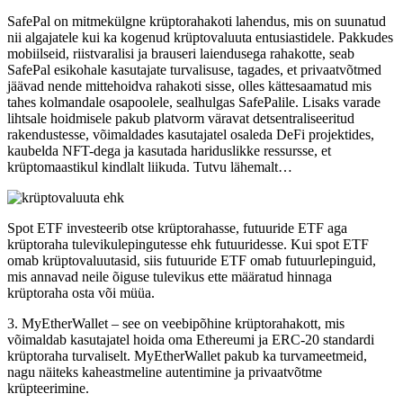
SafePal on mitmekülgne krüptorahakoti lahendus, mis on suunatud
nii algajatele kui ka kogenud krüptovaluuta entusiastidele. Pakkudes
mobiilseid, riistvaralisi ja brauseri laiendusega rahakotte, seab
SafePal esikohale kasutajate turvalisuse, tagades, et privaatvõtmed
jäävad nende mittehoidva rahakoti sisse, olles kättesaamatud mis
tahes kolmandale osapoolele, sealhulgas SafePalile. Lisaks varade
lihtsale hoidmisele pakub platvorm väravat detsentraliseeritud
rakendustesse, võimaldades kasutajatel osaleda DeFi projektides,
kaubelda NFT-dega ja kasutada hariduslikke ressursse, et
krüptomaastikul kindlalt liikuda. Tutvu lähemalt…
Spot ETF investeerib otse krüptorahasse, futuuride ETF aga
krüptoraha tulevikulepingutesse ehk futuuridesse. Kui spot ETF
omab krüptovaluutasid, siis futuuride ETF omab futuurlepinguid,
mis annavad neile õiguse tulevikus ette määratud hinnaga
krüptoraha osta või müüa.
3. MyEtherWallet – see on veebipõhine krüptorahakott, mis
võimaldab kasutajatel hoida oma Ethereumi ja ERC-20 standardi
krüptoraha turvaliselt. MyEtherWallet pakub ka turvameetmeid,
nagu näiteks kaheastmeline autentimine ja privaatvõtme
krüpteerimine.