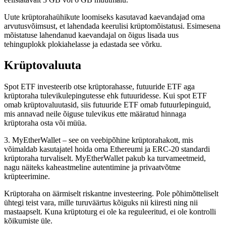
Uute krüptorahaühikute loomiseks kasutavad kaevandajad oma
arvutusvõimsust, et lahendada keerulisi krüptomõistatusi. Esimesena
mõistatuse lahendanud kaevandajal on õigus lisada uus
tehinguplokk plokiahelasse ja edastada see võrku.
Krüptovaluuta
Spot ETF investeerib otse krüptorahasse, futuuride ETF aga
krüptoraha tulevikulepingutesse ehk futuuridesse. Kui spot ETF
omab krüptovaluutasid, siis futuuride ETF omab futuurlepinguid,
mis annavad neile õiguse tulevikus ette määratud hinnaga
krüptoraha osta või müüa.
3. MyEtherWallet – see on veebipõhine krüptorahakott, mis
võimaldab kasutajatel hoida oma Ethereumi ja ERC-20 standardi
krüptoraha turvaliselt. MyEtherWallet pakub ka turvameetmeid,
nagu näiteks kaheastmeline autentimine ja privaatvõtme
krüpteerimine.
Krüptoraha on äärmiselt riskantne investeering. Pole põhimõtteliselt
ühtegi teist vara, mille turuväärtus kõiguks nii kiiresti ning nii
mastaapselt. Kuna krüptoturg ei ole ka reguleeritud, ei ole kontrolli
kõikumiste üle.