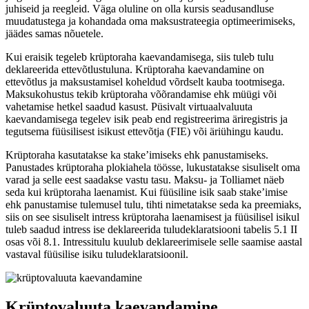
juhiseid ja reegleid. Väga oluline on olla kursis seadusandluse
muudatustega ja kohandada oma maksustrateegia optimeerimiseks,
jäädes samas nõuetele.
Kui eraisik tegeleb krüptoraha kaevandamisega, siis tuleb tulu
deklareerida ettevõtlustuluna. Krüptoraha kaevandamine on
ettevõtlus ja maksustamisel koheldud võrdselt kauba tootmisega.
Maksukohustus tekib krüptoraha võõrandamise ehk müügi või
vahetamise hetkel saadud kasust. Püsivalt virtuaalvaluuta
kaevandamisega tegelev isik peab end registreerima äriregistris ja
tegutsema füüsilisest isikust ettevõtja (FIE) või äriühingu kaudu.
Krüptoraha kasutatakse ka stake’imiseks ehk panustamiseks.
Panustades krüptoraha plokiahela töösse, lukustatakse sisuliselt oma
varad ja selle eest saadakse vastu tasu. Maksu- ja Tolliamet näeb
seda kui krüptoraha laenamist. Kui füüsiline isik saab stake’imise
ehk panustamise tulemusel tulu, tihti nimetatakse seda ka preemiaks,
siis on see sisuliselt intress krüptoraha laenamisest ja füüsilisel isikul
tuleb saadud intress ise deklareerida tuludeklaratsiooni tabelis 5.1 II
osas või 8.1. Intressitulu kuulub deklareerimisele selle saamise aastal
vastaval füüsilise isiku tuludeklaratsioonil.
Krüptovaluuta kaevandamine