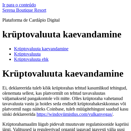
Ir para o conteúdo
Serena Boutique Resort
Plataforma de Cardápio Digital
krüptovaluuta kaevandamine
Krüptovaluuta kaevandamine
Krüptovaluuta
Krüptovaluuta ehk
Krüptovaluuta kaevandamine
Ei, deklareerida tuleb kõik krüptorahas tehtud kasumlikud tehingud,
olenemata sellest, kas platvormilt on tehtud tavavaluutas
väljamakseid pangakontole või mitte. Olles krüptoraha vahetanud
tavavaluuta vastu ja hoides seda endiselt krüptorahakeskkonnas või
platvormil nagu näiteks Coinbase, tuleb müügitehingust saadud kasu
siiski deklareerida
https://windoviimistlus.com/vulkanvegas/
.
Krüptorahamaailm liigub pidevalt muutuvate regulatsioonide kapriisi
järgi. Valitsused ja reguleerivad organid jagavad igavesti välja uusi