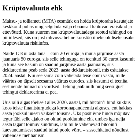
Krüptovaluuta ehk
Maksu- ja tolliameti (MTA) eesmärk on hoida krüptoraha kasutajate
keskkond puhas ning selgitada välja ebaausalt käituvad eraisikud ja
ettevõtted. Kuna suurem osa krüptovaluutadega seotud tehingud on
piiriülesed, siis on just rahvusvaheline koostöö üheks oluliseks osaks
krüptovaluuta riskiinfos.
Näide 1: Kui osta täna 1 coin 20 euroga ja müüa järgmise aasta
jaanuaris 50 euroga, siis selle tehinguga on teenitud 30 eurot kasumit
ja kuna see kasum on saadud järgmise aasta jaanuaris, siis
deklareerima peab seda 2023. aasta deklaratsioonil, mis esitatakse
2024. aastal. Kui see sama coin vahetada teise coini vastu, mille
väärtus on täpselt seesama väärtus eurodes, siis kasumit ei teenita,
sest nende hinnad on võrdsed. Tehing jääb nulli ning seesugust
tehingut deklareerima ei pea.
Uus ralli algas tõeliselt alles 2020. aastal, mil bitcoin’i hind kukkus
koos teiste finantsturgudega koroonapandeemia alguses, ent hakkas
aasta jooksul uuesti vaikselt tõusma. Üks positiivne hinda mõjutav
tegur läbi selle ajaloo on olnud pooldumine ehk umbes iga nelja
aasta tagant toimuv sündmus, läbi mille vähenevad bitcoin’i
kaevandamisest saadud tulud poole võrra – sisseehitatud nõudlust
vähendav mehhanism.