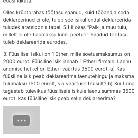
edasi lükata.
Olles krüptorahas töötasu saanud, kuid tööandja seda
deklareerinud ei ole, tuleb see isikul endal deklareerida
tuludeklaratsioonis tabeli 5.1 II osas “Palk ja muu tulu,
millelt ei ole tulumaksu kinni peetud”. Saadud töötasu
tuleb deklareerida eurodes.
3. Füüsilisel isikul on 1 Ether, mille soetusmaksumus on
2000 eurot. Füüsiline isik laenab 1 Etheri firmale. Laenu
andmise hetkel on Etheri väärtus 3500 eurot. a) Kas
füüsiline isik peab deklareerima laenutehingu ja maksma
tulumaksu 1500 eurolt, s.o väärtuse tõusult? b) Kui firma
tagastab tulevikus füüsilisele isikule laenu summas 3500
eurot, kas füüsiline isik peab selle deklareerima?