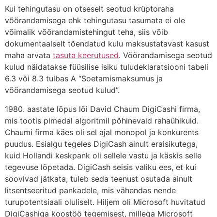
Kui tehingutasu on otseselt seotud krüptoraha
võõrandamisega ehk tehingutasu tasumata ei ole
võimalik võõrandamistehingut teha, siis võib
dokumentaalselt tõendatud kulu maksustatavast kasust
maha arvata
tasuta keerutused
. Võõrandamisega seotud
kulud näidatakse füüsilise isiku tuludeklaratsiooni tabeli
6.3 või 8.3 tulbas A “Soetamismaksumus ja
võõrandamisega seotud kulud”.
1980. aastate lõpus lõi David Chaum DigiCashi firma,
mis tootis pimedal algoritmil põhinevaid rahaühikuid.
Chaumi firma käes oli sel ajal monopol ja konkurents
puudus. Esialgu tegeles DigiCash ainult eraisikutega,
kuid Hollandi keskpank oli sellele vastu ja käskis selle
tegevuse lõpetada. DigiCash seisis valiku ees, et kui
soovivad jätkata, tuleb seda teenust osutada ainult
litsentseeritud pankadele, mis vähendas nende
turupotentsiaali oluliselt. Hiljem oli Microsoft huvitatud
DigiCashiga koostöö tegemisest, millega Microsoft