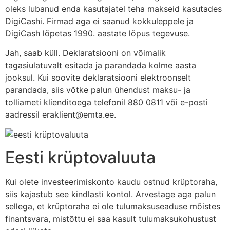
oleks lubanud enda kasutajatel teha makseid kasutades
DigiCashi. Firmad aga ei saanud kokkuleppele ja
DigiCash lõpetas 1990. aastate lõpus tegevuse.
Jah, saab küll. Deklaratsiooni on võimalik
tagasiulatuvalt esitada ja parandada kolme aasta
jooksul. Kui soovite deklaratsiooni elektroonselt
parandada, siis võtke palun ühendust maksu- ja
tolliameti klienditoega telefonil 880 0811 või e-posti
aadressil eraklient@emta.ee.
Eesti krüptovaluuta
Kui olete investeerimiskonto kaudu ostnud krüptoraha,
siis kajastub see kindlasti kontol. Arvestage aga palun
sellega, et krüptoraha ei ole tulumaksuseaduse mõistes
finantsvara, mistõttu ei saa kasult tulumaksukohustust