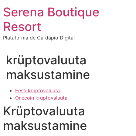
Ir
Serena Boutique
para
o
Resort
conteúdo
Plataforma de Cardápio Digital
krüptovaluuta
maksustamine
Eesti krüptovaluuta
Onecoin krüptovaluuta
Krüptovaluuta
maksustamine