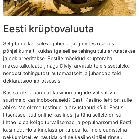
Eesti krüptovaluuta
Selgitame käesoleva juhendi järgmistes osades
põhjalikumalt, kuidas iga sellise tehingu tulu arvutatakse
ja deklareeritakse. Eestile mõeldud krüptoraha
maksukalkulaator, nagu Divly, arvutab teie sissetuleku
nendest tehingutest automaatselt ja juhendab teid
deklaratsiooniprotsessis.
Kas sa otsid parimat kasiinomängude valikut või
suurimaid kasiinoboonuseid? Eesti Kasiino leht on sulle
abiks. Me oleme testinud ja arvustanud kõiki Eestis
litsentseeritud online kasiinosi ja tänu sellele on sul
lihtne leida kõige turvalisemad ja populaarsemad Eesti
kasiinod. Hoia kindlasti pilku peal ka meie uudistel ja
pakkumistel, et nautida online kasiinosi täiel rinnal.