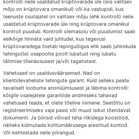
kontroll) neile usaldatud krüptovarade üle (siis valitsev
mõju on krüptovara omanikul) või ka vastupidi, kus
teenuste osutajatel on valitsev mõju (ehk kontroll) neile
usaldatud krüptovarade üle ning krüptovara omanikul
kontroll puudub. Kontrolli olemasolu või puudumist saab
eelkõige hinnata vaid juhtudel, kus tegevusi
krüptovaradega toetab lepinguõigus ehk saab juhinduda
tehingu(te) osapoolte poolt lubatust ning lubatu
täitmise tõenäosusest ja/või tagatistest.
Vahetused on usaldusväärsemad. Nad on
klientidevaheliste tehingute garant. Kuid selleks peate
tavaliselt loobuma anonüümsusest ja läbima kontrolli:
kõigile osalejatele garantiide andmiseks tahavad
vahetused teada, et olete tõeline inimene. Seetõttu on
registreerimiseks vaja passi või muud isikut tõendavat
dokumenti. Ja börsid võivad teha riikidega koostööd,
näiteks külmutada kohtumäärusega arestitud kontod.
Või kehtestada neile piirangud.