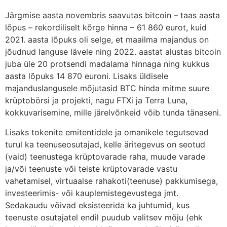
Järgmise aasta novembris saavutas bitcoin – taas aasta
lõpus – rekordiliselt kõrge hinna – 61 860 eurot, kuid
2021. aasta lõpuks oli selge, et maailma majandus on
jõudnud languse lävele ning 2022. aastat alustas bitcoin
juba üle 20 protsendi madalama hinnaga ning kukkus
aasta lõpuks 14 870 euroni. Lisaks üldisele
majanduslangusele mõjutasid BTC hinda mitme suure
krüptobörsi ja projekti, nagu FTXi ja Terra Luna,
kokkuvarisemine, mille järelvõnkeid võib tunda tänaseni.
Lisaks tokenite emitentidele ja omanikele tegutsevad
turul ka teenuseosutajad, kelle äritegevus on seotud
(vaid) teenustega krüptovarade raha, muude varade
ja/või teenuste või teiste krüptovarade vastu
vahetamisel, virtuaalse rahakoti(teenuse) pakkumisega,
investeerimis- või kauplemistegevustega jmt.
Sedakaudu võivad eksisteerida ka juhtumid, kus
teenuste osutajatel endil puudub valitsev mõju (ehk