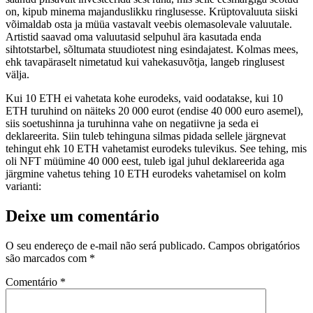
on, kipub minema majanduslikku ringlusesse. Krüptovaluuta siiski
võimaldab osta ja müüa vastavalt veebis olemasolevale valuutale.
Artistid saavad oma valuutasid selpuhul ära kasutada enda
sihtotstarbel, sõltumata stuudiotest ning esindajatest. Kolmas mees,
ehk tavapäraselt nimetatud kui vahekasuvõtja, langeb ringlusest
välja.
Kui 10 ETH ei vahetata kohe eurodeks, vaid oodatakse, kui 10
ETH turuhind on näiteks 20 000 eurot (endise 40 000 euro asemel),
siis soetushinna ja turuhinna vahe on negatiivne ja seda ei
deklareerita. Siin tuleb tehinguna silmas pidada sellele järgnevat
tehingut ehk 10 ETH vahetamist eurodeks tulevikus. See tehing, mis
oli NFT müümine 40 000 eest, tuleb igal juhul deklareerida aga
järgmine vahetus tehing 10 ETH eurodeks vahetamisel on kolm
varianti:
Deixe um comentário
O seu endereço de e-mail não será publicado.
Campos obrigatórios
são marcados com
*
Comentário
*