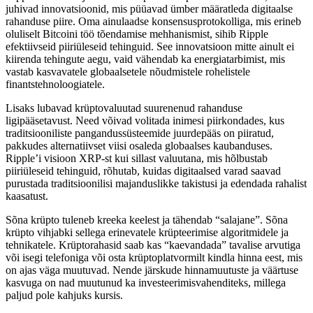
juhivad innovatsioonid, mis püüavad ümber määratleda digitaalse
rahanduse piire. Oma ainulaadse konsensusprotokolliga, mis erineb
oluliselt Bitcoini töö tõendamise mehhanismist, sihib Ripple
efektiivseid piiriüleseid tehinguid. See innovatsioon mitte ainult ei
kiirenda tehingute aegu, vaid vähendab ka energiatarbimist, mis
vastab kasvavatele globaalsetele nõudmistele rohelistele
finantstehnoloogiatele.
Lisaks lubavad krüptovaluutad suurenenud rahanduse
ligipääsetavust. Need võivad volitada inimesi piirkondades, kus
traditsiooniliste pangandussüsteemide juurdepääs on piiratud,
pakkudes alternatiivset viisi osaleda globaalses kaubanduses.
Ripple’i visioon XRP-st kui sillast valuutana, mis hõlbustab
piiriüleseid tehinguid, rõhutab, kuidas digitaalsed varad saavad
purustada traditsioonilisi majanduslikke takistusi ja edendada rahalist
kaasatust.
Sõna krüpto tuleneb kreeka keelest ja tähendab “salajane”. Sõna
krüpto vihjabki sellega erinevatele krüpteerimise algoritmidele ja
tehnikatele. Krüptorahasid saab kas “kaevandada” tavalise arvutiga
või isegi telefoniga või osta krüptoplatvormilt kindla hinna eest, mis
on ajas väga muutuvad. Nende järskude hinnamuutuste ja väärtuse
kasvuga on nad muutunud ka investeerimisvahenditeks, millega
paljud pole kahjuks kursis.