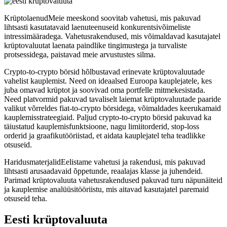
KrüptolaenudMeie meeskond soovitab vahetusi, mis pakuvad
lihtsasti kasutatavaid laenuteenuseid konkurentsivõimeliste
intressimääradega. Vahetusrakendused, mis võimaldavad kasutajatel
krüptovaluutat laenata paindlike tingimustega ja turvaliste
protsessidega, paistavad meie arvustustes silma.
Crypto-to-crypto börsid hõlbustavad erinevate krüptovaluutade
vahelist kauplemist. Need on ideaalsed Euroopa kauplejatele, kes
juba omavad krüptot ja soovivad oma portfelle mitmekesistada.
Need platvormid pakuvad tavaliselt laiemat krüptovaluutade paaride
valikut võrreldes fiat-to-crypto börsidega, võimaldades keerukamaid
kauplemisstrateegiaid. Paljud crypto-to-crypto börsid pakuvad ka
täiustatud kauplemisfunktsioone, nagu limiitorderid, stop-loss
orderid ja graafikutööriistad, et aidata kauplejatel teha teadlikke
otsuseid.
HaridusmaterjalidEelistame vahetusi ja rakendusi, mis pakuvad
lihtsasti arusaadavaid õppetunde, reaalajas klasse ja juhendeid.
Parimad krüptovaluuta vahetusrakendused pakuvad turu näpunäiteid
ja kauplemise analüüsitööriistu, mis aitavad kasutajatel paremaid
otsuseid teha.
Eesti krüptovaluuta