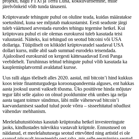
projekti, nagu FTXi ja Terra Luna, kokkuvarisemine, mille
järelvõnkeid võib tunda tänaseni.
Krüptovarade tehingute puhul on oluline teada, kuidas määratakse
soetushind, kuna see mõjutab maksustamist. Eesti seaduste järgi
tuleb väärtused arvestada eurodes tehingu tegemise hetkel. Kui
krüptovara puhul ei ole olemas eurokurssi tuleb kasutada teisi
valuutasid. Näiteks, kui tehingud on seotud bitcoini või USA
dollariga. Tüüpiliselt on kõikidel krüptovaradel saadaval USA
dollari kurss, mille abil saab summad eurodeks teisendada.
Ajaloolised eurokursid on kergesti kättesaadavad Eesti Panga
veebilehelt. Turuhinnas tehtud tehingute puhul võib kasutada ka
kauplemisplatvormil avaldatud kursse.
Uus ralli algas tõeliselt alles 2020. aastal, mil bitcoin’i hind kukkus
koos teiste finantsturgudega koroonapandeemia alguses, ent hakkas
aasta jooksul uuesti vaikselt tõusma. Üks positiivne hinda mõjutav
tegur läbi selle ajaloo on olnud pooldumine ehk umbes iga nelja
aasta tagant toimuv sündmus, läbi mille vähenevad bitcoin’i
kaevandamisest saadud tulud poole võrra – sisseehitatud nõudlust
vähendav mehhanism.
Meelelahutustööstus kasutab krüptoraha hetkel investeeringute
jaoks, kindlustades tulevikku vastavalt krüptole. Ennustused on
näidanud, et meelelahutusega seotud ettevõtted ning artistid ei ole
saanud piisavalt investeerida sest raha, mis selle eesmärgiga seotud