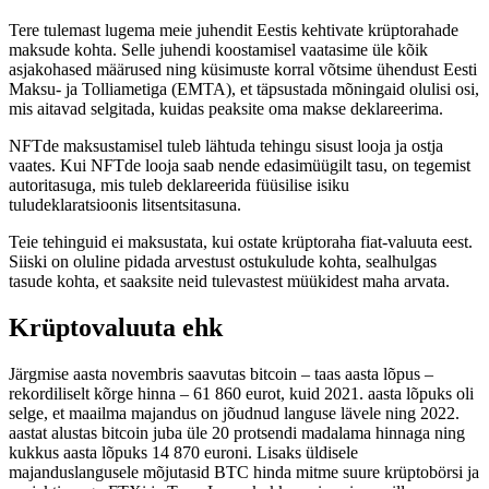
Tere tulemast lugema meie juhendit Eestis kehtivate krüptorahade
maksude kohta. Selle juhendi koostamisel vaatasime üle kõik
asjakohased määrused ning küsimuste korral võtsime ühendust Eesti
Maksu- ja Tolliametiga (EMTA), et täpsustada mõningaid olulisi osi,
mis aitavad selgitada, kuidas peaksite oma makse deklareerima.
NFTde maksustamisel tuleb lähtuda tehingu sisust looja ja ostja
vaates. Kui NFTde looja saab nende edasimüügilt tasu, on tegemist
autoritasuga, mis tuleb deklareerida füüsilise isiku
tuludeklaratsioonis litsentsitasuna.
Teie tehinguid ei maksustata, kui ostate krüptoraha fiat-valuuta eest.
Siiski on oluline pidada arvestust ostukulude kohta, sealhulgas
tasude kohta, et saaksite neid tulevastest müükidest maha arvata.
Krüptovaluuta ehk
Järgmise aasta novembris saavutas bitcoin – taas aasta lõpus –
rekordiliselt kõrge hinna – 61 860 eurot, kuid 2021. aasta lõpuks oli
selge, et maailma majandus on jõudnud languse lävele ning 2022.
aastat alustas bitcoin juba üle 20 protsendi madalama hinnaga ning
kukkus aasta lõpuks 14 870 euroni. Lisaks üldisele
majanduslangusele mõjutasid BTC hinda mitme suure krüptobörsi ja