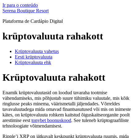
Ir para o conteúdo
Serena Boutique Resort
Plataforma de Cardápio Digital
krüptovaluuta rahakott
Krüptovaluuta vahetus
Eesti krüptovaluuta
Krüptovaluuta ehk
Krüptovaluuta rahakott
Enamik krüptovaluutasid on loodud tavaraha tootmise
vähendamiseks, mis põhjustab suure tühimiku valuutale, mis kõik
ringlusse peaks minema, väärismetalli jäljendades. Võrreldes
tavavaluutadega mida omavad finantsasutused või mis on inimeste
kätes, on krüptovaluuta rohkem kaitstud õiguskaitseorganite poolt
arestimise eest
tonybet boonuskood
. See tuleneb krüptograafiliste
tehnoloogiate võimendamisest.
Ripple’i XRP on jätkuvalt keskpunkt krüptovaluuta ruumis, mida