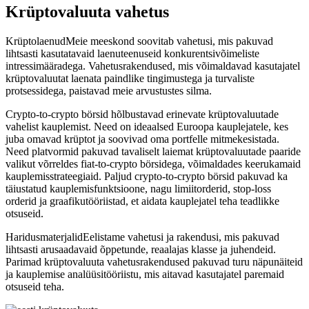
Krüptovaluuta vahetus
KrüptolaenudMeie meeskond soovitab vahetusi, mis pakuvad
lihtsasti kasutatavaid laenuteenuseid konkurentsivõimeliste
intressimääradega. Vahetusrakendused, mis võimaldavad kasutajatel
krüptovaluutat laenata paindlike tingimustega ja turvaliste
protsessidega, paistavad meie arvustustes silma.
Crypto-to-crypto börsid hõlbustavad erinevate krüptovaluutade
vahelist kauplemist. Need on ideaalsed Euroopa kauplejatele, kes
juba omavad krüptot ja soovivad oma portfelle mitmekesistada.
Need platvormid pakuvad tavaliselt laiemat krüptovaluutade paaride
valikut võrreldes fiat-to-crypto börsidega, võimaldades keerukamaid
kauplemisstrateegiaid. Paljud crypto-to-crypto börsid pakuvad ka
täiustatud kauplemisfunktsioone, nagu limiitorderid, stop-loss
orderid ja graafikutööriistad, et aidata kauplejatel teha teadlikke
otsuseid.
HaridusmaterjalidEelistame vahetusi ja rakendusi, mis pakuvad
lihtsasti arusaadavaid õppetunde, reaalajas klasse ja juhendeid.
Parimad krüptovaluuta vahetusrakendused pakuvad turu näpunäiteid
ja kauplemise analüüsitööriistu, mis aitavad kasutajatel paremaid
otsuseid teha.