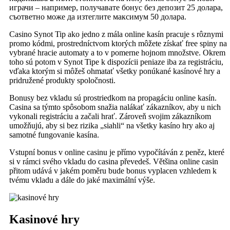
играчи – например, получавате бонус без депозит 25 долара,
съответно може да изтеглите максимум 50 долара.
Casino Synot Tip ako jedno z mála online kasín pracuje s rôznymi
promo kódmi, prostredníctvom ktorých môžete získať free spiny na
vybrané hracie automaty a to v pomerne hojnom množstve. Okrem
toho sú potom v Synot Tipe k dispozícii peniaze iba za registráciu,
vďaka ktorým si môžeš ohmatať všetky ponúkané kasínové hry a
pridružené produkty spoločnosti.
Bonusy bez vkladu sú prostriedkom na propagáciu online kasín.
Casina sa týmto spôsobom snažia nalákať zákazníkov, aby u nich
vykonali registráciu a začali hrať. Zároveň svojim zákazníkom
umožňujú, aby si bez rizika „siahli“ na všetky kasíno hry ako aj
samotné fungovanie kasína.
Vstupní bonus v online casinu je přímo vypočítáván z peněz, které
si v rámci svého vkladu do casina převedeš. Většina online casin
přitom udává v jakém poměru bude bonus vyplacen vzhledem k
tvému vkladu a dále do jaké maximální výše.
Kasinové hry