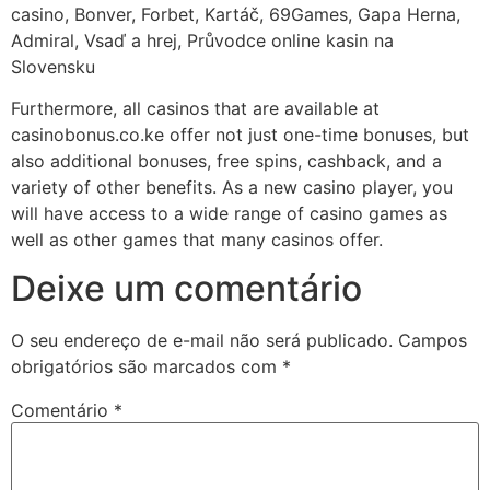
casino, Bonver, Forbet, Kartáč, 69Games, Gapa Herna,
Admiral, Vsaď a hrej, Průvodce online kasin na
Slovensku
Furthermore, all casinos that are available at
casinobonus.co.ke offer not just one-time bonuses, but
also additional bonuses, free spins, cashback, and a
variety of other benefits. As a new casino player, you
will have access to a wide range of casino games as
well as other games that many casinos offer.
Deixe um comentário
O seu endereço de e-mail não será publicado.
Campos
obrigatórios são marcados com
*
Comentário
*