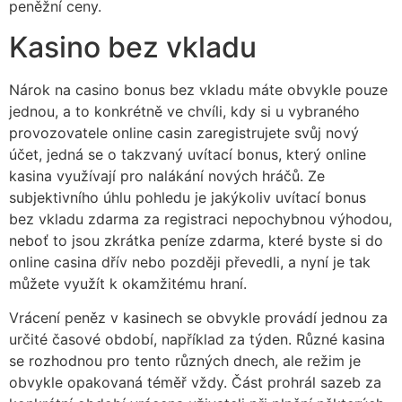
peněžní ceny.
Kasino bez vkladu
Nárok na casino bonus bez vkladu máte obvykle pouze
jednou, a to konkrétně ve chvíli, kdy si u vybraného
provozovatele online casin zaregistrujete svůj nový
účet, jedná se o takzvaný uvítací bonus, který online
kasina využívají pro nalákání nových hráčů. Ze
subjektivního úhlu pohledu je jakýkoliv uvítací bonus
bez vkladu zdarma za registraci nepochybnou výhodou,
neboť to jsou zkrátka peníze zdarma, které byste si do
online casina dřív nebo později převedli, a nyní je tak
můžete využít k okamžitému hraní.
Vrácení peněz v kasinech se obvykle provádí jednou za
určité časové období, například za týden. Různé kasina
se rozhodnou pro tento různých dnech, ale režim je
obvykle opakovaná téměř vždy. Část prohrál sazeb za