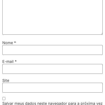
Nome
*
E-mail
*
Site
Salvar meus dados neste navegador para a próxima vez