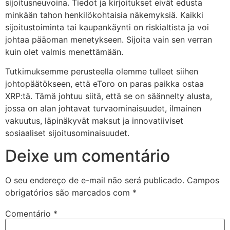
sijoitusneuvoina. Tiedot ja kirjoitukset eivät edusta
minkään tahon henkilökohtaisia näkemyksiä. Kaikki
sijoitustoiminta tai kaupankäynti on riskialtista ja voi
johtaa pääoman menetykseen. Sijoita vain sen verran
kuin olet valmis menettämään.
Tutkimuksemme perusteella olemme tulleet siihen
johtopäätökseen, että eToro on paras paikka ostaa
XRP:tä. Tämä johtuu siitä, että se on säännelty alusta,
jossa on alan johtavat turvaominaisuudet, ilmainen
vakuutus, läpinäkyvät maksut ja innovatiiviset
sosiaaliset sijoitusominaisuudet.
Deixe um comentário
O seu endereço de e-mail não será publicado.
Campos
obrigatórios são marcados com
*
Comentário
*