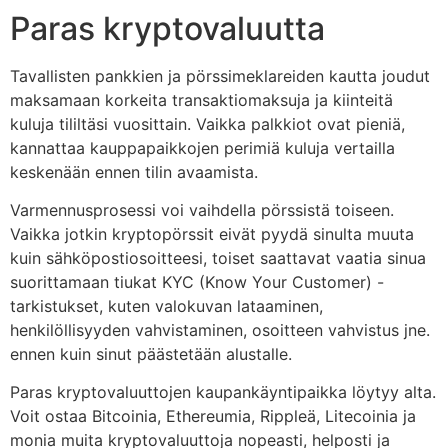
Paras kryptovaluutta
Tavallisten pankkien ja pörssimeklareiden kautta joudut
maksamaan korkeita transaktiomaksuja ja kiinteitä
kuluja tililtäsi vuosittain. Vaikka palkkiot ovat pieniä,
kannattaa kauppapaikkojen perimiä kuluja vertailla
keskenään ennen tilin avaamista.
Varmennusprosessi voi vaihdella pörssistä toiseen.
Vaikka jotkin kryptopörssit eivät pyydä sinulta muuta
kuin sähköpostiosoitteesi, toiset saattavat vaatia sinua
suorittamaan tiukat KYC (Know Your Customer) -
tarkistukset, kuten valokuvan lataaminen,
henkilöllisyyden vahvistaminen, osoitteen vahvistus jne.
ennen kuin sinut päästetään alustalle.
Paras kryptovaluuttojen kaupankäyntipaikka löytyy alta.
Voit ostaa Bitcoinia, Ethereumia, Rippleä, Litecoinia ja
monia muita kryptovaluuttoja nopeasti, helposti ja