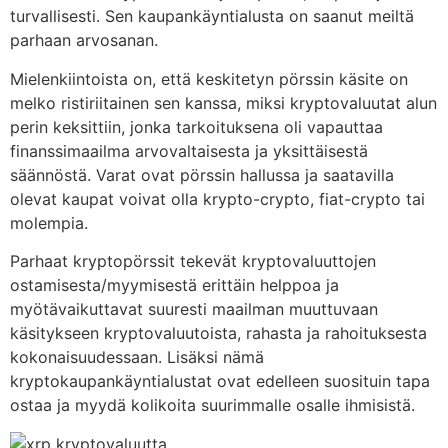
turvallisesti. Sen kaupankäyntialusta on saanut meiltä
parhaan arvosanan.
Mielenkiintoista on, että keskitetyn pörssin käsite on
melko ristiriitainen sen kanssa, miksi kryptovaluutat alun
perin keksittiin, jonka tarkoituksena oli vapauttaa
finanssimaailma arvovaltaisesta ja yksittäisestä
säännöstä. Varat ovat pörssin hallussa ja saatavilla
olevat kaupat voivat olla krypto-crypto, fiat-crypto tai
molempia.
Parhaat kryptopörssit tekevät kryptovaluuttojen
ostamisesta/myymisestä erittäin helppoa ja
myötävaikuttavat suuresti maailman muuttuvaan
käsitykseen kryptovaluutoista, rahasta ja rahoituksesta
kokonaisuudessaan. Lisäksi nämä
kryptokaupankäyntialustat ovat edelleen suosituin tapa
ostaa ja myydä kolikoita suurimmalle osalle ihmisistä.