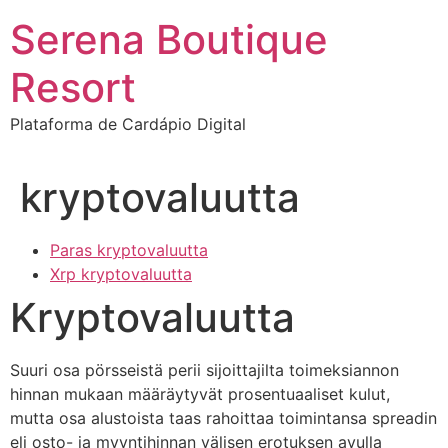
Ir
Serena Boutique
para
o
Resort
conteúdo
Plataforma de Cardápio Digital
kryptovaluutta
Paras kryptovaluutta
Xrp kryptovaluutta
Kryptovaluutta
Suuri osa pörsseistä perii sijoittajilta toimeksiannon
hinnan mukaan määräytyvät prosentuaaliset kulut,
mutta osa alustoista taas rahoittaa toimintansa spreadin
eli osto- ja myyntihinnan välisen erotuksen avulla