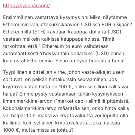
https://kyaahai.com/
.
Ensimmäinen vastattava kysymys on: Miksi näytämme
Ethereumin valuuttakurssikaavion USD:ssä EUR:n sijaan?
Ethereumilla (ETH) käydään kauppaa dollaria (USD)
vastaan melkein kaikissa kauppapaikoissa. Tämä
tarkoittaa, että 1 Ethereum to euro vaihdetaan
automaattisesti Yhdysvaltain dollareiksi (USD) ennen
kuin ostat Ethereumia. Sinun on hyvä tiedostaa tämä!
Tyypillinen aloittelijan virhe, johon vasta-alkajat usein
sortuvat, on pelkän hintakurssin seuraaminen. Jos
kryptovaluutan hinta on 100 €, onko se silloin kallis vai
halpa? Emme pysty vastaamaan tähän kysymykseen
ilman markkina-arvon (“market cap”) silmällä pitämistä.
Kokonaismarkkina-arvo määrittää sen, onko hinta kallis
vai halpa! 10 € maksava kryptovaluutta voi lopulta olla
kalliimpi kuin sellainen kryptovaluutta, joka maksaa
1000 €, mutta mistä se johtuu?