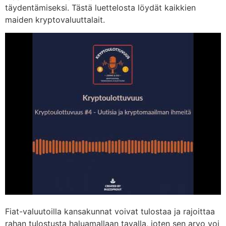
täydentämiseksi. Tästä luettelosta löydät kaikkien
maiden kryptovaluuttalait.
Fiat-valuutoilla kansakunnat voivat tulostaa ja rajoittaa
rahan tulostusta haluamallaan tavalla, joten sen arvo voi