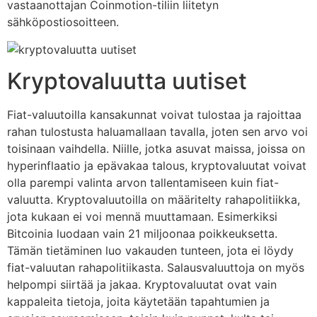
vastaanottajan Coinmotion-tiliin liitetyn
sähköpostiosoitteen.
Kryptovaluutta uutiset
Fiat-valuutoilla kansakunnat voivat tulostaa ja rajoittaa
rahan tulostusta haluamallaan tavalla, joten sen arvo voi
toisinaan vaihdella. Niille, jotka asuvat maissa, joissa on
hyperinflaatio ja epävakaa talous, kryptovaluutat voivat
olla parempi valinta arvon tallentamiseen kuin fiat-
valuutta. Kryptovaluutoilla on määritelty rahapolitiikka,
jota kukaan ei voi mennä muuttamaan. Esimerkiksi
Bitcoinia luodaan vain 21 miljoonaa poikkeuksetta.
Tämän tietäminen luo vakauden tunteen, jota ei löydy
fiat-valuutan rahapolitiikasta. Salausvaluuttoja on myös
helpompi siirtää ja jakaa. Kryptovaluutat ovat vain
kappaleita tietoja, joita käytetään tapahtumien ja