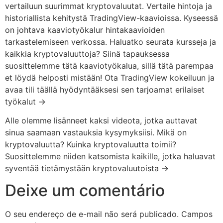
vertailuun suurimmat kryptovaluutat. Vertaile hintoja ja
historiallista kehitystä TradingView-kaavioissa. Kyseessä
on johtava kaaviotyökalur hintakaavioiden
tarkastelemiseen verkossa. Haluatko seurata kursseja ja
kaikkia kryptovaluuttoja? Siinä tapauksessa
suosittelemme tätä kaaviotyökalua, sillä tätä parempaa
et löydä helposti mistään! Ota TradingView kokeiluun ja
avaa tili täällä hyödyntääksesi sen tarjoamat erilaiset
työkalut →
Alle olemme lisänneet kaksi videota, jotka auttavat
sinua saamaan vastauksia kysymyksiisi. Mikä on
kryptovaluutta? Kuinka kryptovaluutta toimii?
Suosittelemme niiden katsomista kaikille, jotka haluavat
syventää tietämystään kryptovaluutoista →
Deixe um comentário
O seu endereço de e-mail não será publicado.
Campos