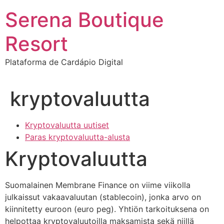
Ir
Serena Boutique
para
o
Resort
conteúdo
Plataforma de Cardápio Digital
kryptovaluutta
Kryptovaluutta uutiset
Paras kryptovaluutta-alusta
Kryptovaluutta
Suomalainen Membrane Finance on viime viikolla
julkaissut vakaavaluutan (stablecoin), jonka arvo on
kiinnitetty euroon (euro peg). Yhtiön tarkoituksena on
helpottaa kryptovaluutoilla maksamista sekä niillä