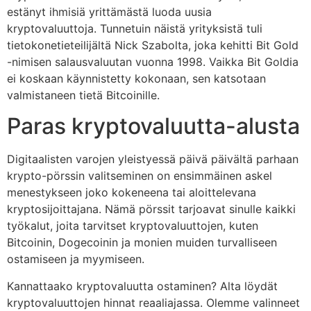
estänyt ihmisiä yrittämästä luoda uusia
kryptovaluuttoja. Tunnetuin näistä yrityksistä tuli
tietokonetieteilijältä Nick Szabolta, joka kehitti Bit Gold
-nimisen salausvaluutan vuonna 1998. Vaikka Bit Goldia
ei koskaan käynnistetty kokonaan, sen katsotaan
valmistaneen tietä Bitcoinille.
Paras kryptovaluutta-alusta
Digitaalisten varojen yleistyessä päivä päivältä parhaan
krypto-pörssin valitseminen on ensimmäinen askel
menestykseen joko kokeneena tai aloittelevana
kryptosijoittajana. Nämä pörssit tarjoavat sinulle kaikki
työkalut, joita tarvitset kryptovaluuttojen, kuten
Bitcoinin, Dogecoinin ja monien muiden turvalliseen
ostamiseen ja myymiseen.
Kannattaako kryptovaluutta ostaminen? Alta löydät
kryptovaluuttojen hinnat reaaliajassa. Olemme valinneet