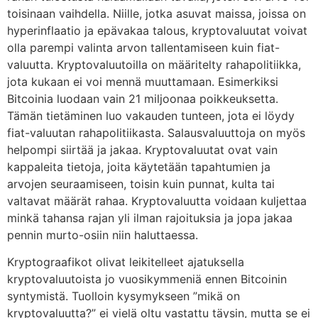
toisinaan vaihdella. Niille, jotka asuvat maissa, joissa on
hyperinflaatio ja epävakaa talous, kryptovaluutat voivat
olla parempi valinta arvon tallentamiseen kuin fiat-
valuutta. Kryptovaluutoilla on määritelty rahapolitiikka,
jota kukaan ei voi mennä muuttamaan. Esimerkiksi
Bitcoinia luodaan vain 21 miljoonaa poikkeuksetta.
Tämän tietäminen luo vakauden tunteen, jota ei löydy
fiat-valuutan rahapolitiikasta. Salausvaluuttoja on myös
helpompi siirtää ja jakaa. Kryptovaluutat ovat vain
kappaleita tietoja, joita käytetään tapahtumien ja
arvojen seuraamiseen, toisin kuin punnat, kulta tai
valtavat määrät rahaa. Kryptovaluutta voidaan kuljettaa
minkä tahansa rajan yli ilman rajoituksia ja jopa jakaa
pennin murto-osiin niin haluttaessa.
Kryptograafikot olivat leikitelleet ajatuksella
kryptovaluutoista jo vuosikymmeniä ennen Bitcoinin
syntymistä. Tuolloin kysymykseen ”mikä on
kryptovaluutta?” ei vielä oltu vastattu täysin, mutta se ei