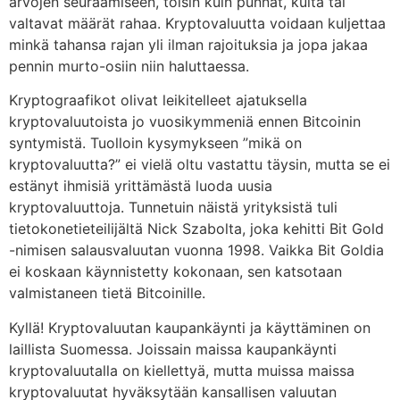
arvojen seuraamiseen, toisin kuin punnat, kulta tai
valtavat määrät rahaa. Kryptovaluutta voidaan kuljettaa
minkä tahansa rajan yli ilman rajoituksia ja jopa jakaa
pennin murto-osiin niin haluttaessa.
Kryptograafikot olivat leikitelleet ajatuksella
kryptovaluutoista jo vuosikymmeniä ennen Bitcoinin
syntymistä. Tuolloin kysymykseen ”mikä on
kryptovaluutta?” ei vielä oltu vastattu täysin, mutta se ei
estänyt ihmisiä yrittämästä luoda uusia
kryptovaluuttoja. Tunnetuin näistä yrityksistä tuli
tietokonetieteilijältä Nick Szabolta, joka kehitti Bit Gold
-nimisen salausvaluutan vuonna 1998. Vaikka Bit Goldia
ei koskaan käynnistetty kokonaan, sen katsotaan
valmistaneen tietä Bitcoinille.
Kyllä! Kryptovaluutan kaupankäynti ja käyttäminen on
laillista Suomessa. Joissain maissa kaupankäynti
kryptovaluutalla on kiellettyä, mutta muissa maissa
kryptovaluutat hyväksytään kansallisen valuutan