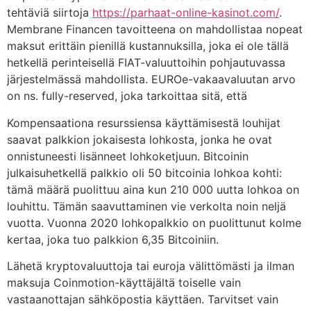
tehtäviä siirtoja
https://parhaat-online-kasinot.com/
.
Membrane Financen tavoitteena on mahdollistaa nopeat
maksut erittäin pienillä kustannuksilla, joka ei ole tällä
hetkellä perinteisellä FIAT-valuuttoihin pohjautuvassa
järjestelmässä mahdollista. EUROe-vakaavaluutan arvo
on ns. fully-reserved, joka tarkoittaa sitä, että
Kompensaationa resurssiensa käyttämisestä louhijat
saavat palkkion jokaisesta lohkosta, jonka he ovat
onnistuneesti lisänneet lohkoketjuun. Bitcoinin
julkaisuhetkellä palkkio oli 50 bitcoinia lohkoa kohti:
tämä määrä puolittuu aina kun 210 000 uutta lohkoa on
louhittu. Tämän saavuttaminen vie verkolta noin neljä
vuotta. Vuonna 2020 lohkopalkkio on puolittunut kolme
kertaa, joka tuo palkkion 6,35 Bitcoiniin.
Lähetä kryptovaluuttoja tai euroja välittömästi ja ilman
maksuja Coinmotion-käyttäjältä toiselle vain
vastaanottajan sähköpostia käyttäen. Tarvitset vain