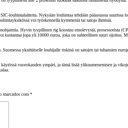
 on tyypillisesti alle 2 prosentin luokkaa saadusta rahallisesta hyödyst
ASIC-louhintalaitteita. Nykyään louhintaa tehdään pääasiassa suurissa lo
louhintayksikössä voi työskennellä kymmeniä tai satoja ihmisiä.
nohjaimia. Hyvin tyypillinen rig koostuu emolevystä, prosessorista (CPU
i kustantaa jopa yli 10000 euroa, joka on suhteellisen suuri sijoitus. 
in. Suomessa yksittäiselle louhijalle riskinä on satojen tai tuhansien euro
käytössä vuorokauden ympäri, ja tämä lisää ylikuumenemisen ja vikojen r
kalaa.
ão marcados com
*