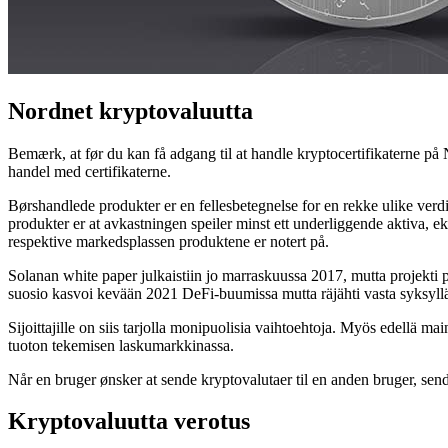
Nordnet kryptovaluutta
Bemærk, at før du kan få adgang til at handle kryptocertifikaterne på 
handel med certifikaterne.
Børshandlede produkter er en fellesbetegnelse for en rekke ulike verd
produkter er at avkastningen speiler minst ett underliggende aktiva, ek
respektive markedsplassen produktene er notert på.
Solanan white paper julkaistiin jo marraskuussa 2017, mutta projekti 
suosio kasvoi kevään 2021 DeFi-buumissa mutta räjähti vasta syksyl
Sijoittajille on siis tarjolla monipuolisia vaihtoehtoja. Myös edellä m
tuoton tekemisen laskumarkkinassa.
Når en bruger ønsker at sende kryptovalutaer til en anden bruger, sende
Kryptovaluutta verotus