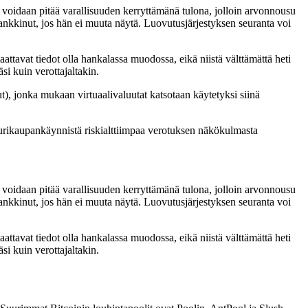
 voidaan pitää varallisuuden kerryttämänä tulona, jolloin arvonnousu
ankkinut, jos hän ei muuta näytä. Luovutusjärjestyksen seuranta voi
attavat tiedot olla hankalassa muodossa, eikä niistä välttämättä heti
si kuin verottajaltakin.
ut), jonka mukaan virtuaalivaluutat katsotaan käytetyksi siinä
uurikaupankäynnistä riskialttiimpaa verotuksen näkökulmasta
 voidaan pitää varallisuuden kerryttämänä tulona, jolloin arvonnousu
ankkinut, jos hän ei muuta näytä. Luovutusjärjestyksen seuranta voi
attavat tiedot olla hankalassa muodossa, eikä niistä välttämättä heti
si kuin verottajaltakin.