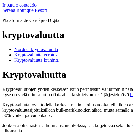
Ir para o conteúdo
Serena Boutique Resort
Plataforma de Cardápio Digital
kryptovaluutta
Nordnet kryptovaluutta
Kryptovaluutta verotus
Kryptovaluutta louhinta
Kryptovaluutta
Kryptovaluuttojen yhden keskeisen edun perinteisiin valuuttoihin nähden
kyse on vielä niin sanottua fiat-rahaa keskitetymmästä järjestelmästä
h
Kryptovaluutat ovat todella korkean riskin sijoitusluokka, eli niiden 
kryptovaluuttasijoituksillaan bull-markkinoiden aikaa, mutta samalla 
50% yhden päivän aikana.
Joukossa oli eriasteisia huumausainerikoksia, salakuljetuksia sekä 
ulkomailta.