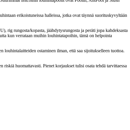
ä. Suurimmat Bitcoinin louhintapoolit ovat Poolin, AntPool ja Slush
uhintaan erikoistuneissa halleissa, jotka ovat täynnä suorituskyvyltään
), rig rungosta/kopasta, jäähdytysrungosta ja peräti jopa kahdeksasta
Mutta kun verrataan muihin louhintatapoihin, tämä on helpointa
jen louhintalaitteiden ostaminen ilman, että saa sijoitukselleen tuottoa.
iskiä huomattavasti. Pienet korjaukset tulisi osata tehdä tarvittaessa