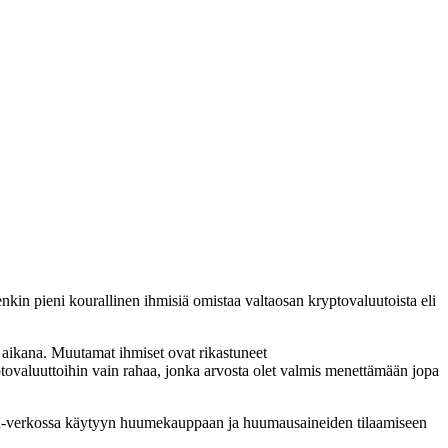
enkin pieni kourallinen ihmisiä omistaa valtaosan kryptovaluutoista eli
n aikana. Muutamat ihmiset ovat rikastuneet
ptovaluuttoihin vain rahaa, jonka arvosta olet valmis menettämään jopa
 TOR-verkossa käytyyn huumekauppaan ja huumausaineiden tilaamiseen