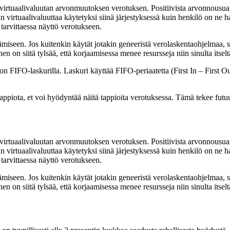
i virtuaalivaluutan arvonmuutoksen verotuksen. Positiivista arvonnousua
irtuaalivaluuttaa käytetyksi siinä järjestyksessä kuin henkilö on ne h
ä tarvittaessa näyttö verotukseen.
miseen. Jos kuitenkin käytät jotakin geneeristä verolaskentaohjelmaa, sa
n siitä tylsää, että korjaamisessa menee resursseja niin sinulta itseltä
on FIFO-laskurilla. Laskuri käyttää FIFO-periaatetta (First In – First O
appiota, et voi hyödyntää näitä tappioita verotuksessa. Tämä tekee fut
i virtuaalivaluutan arvonmuutoksen verotuksen. Positiivista arvonnousua
irtuaalivaluuttaa käytetyksi siinä järjestyksessä kuin henkilö on ne h
ä tarvittaessa näyttö verotukseen.
miseen. Jos kuitenkin käytät jotakin geneeristä verolaskentaohjelmaa, sa
n siitä tylsää, että korjaamisessa menee resursseja niin sinulta itseltä