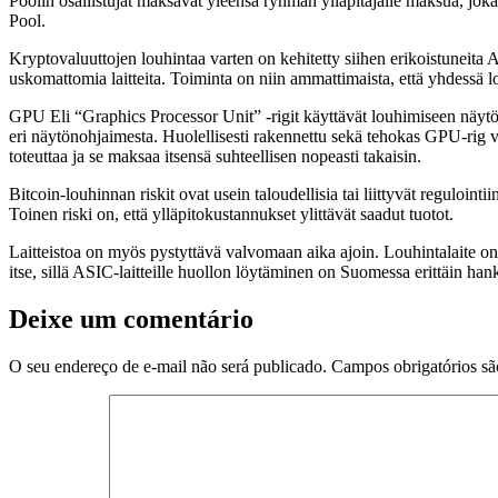
Poolin osallistujat maksavat yleensä ryhmän ylläpitäjälle maksua, joka
Pool.
Kryptovaluuttojen louhintaa varten on kehitetty siihen erikoistuneita 
uskomattomia laitteita. Toiminta on niin ammattimaista, että yhdessä 
GPU Eli “Graphics Processor Unit” -rigit käyttävät louhimiseen näytö
eri näytönohjaimesta. Huolellisesti rakennettu sekä tehokas GPU-rig vo
toteuttaa ja se maksaa itsensä suhteellisen nopeasti takaisin.
Bitcoin-louhinnan riskit ovat usein taloudellisia tai liittyvät regulointi
Toinen riski on, että ylläpitokustannukset ylittävät saadut tuotot.
Laitteistoa on myös pystyttävä valvomaan aika ajoin. Louhintalaite on 
itse, sillä ASIC-laitteille huollon löytäminen on Suomessa erittäin han
Deixe um comentário
O seu endereço de e-mail não será publicado.
Campos obrigatórios s