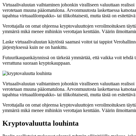
Virtuaalivaluutan vaihtaminen johonkin viralliseen valuuttaan realiso
verotetaan muuna pääomatulona. Arvonmuutosta laskettaessa katsotaan v
tapahtua virtuaalilompakko- tai tilikohtaisesti, mutta tästä on esitettäv
Verottajalla on omat ohjeensa kryptovaluuttojen veroilmoituksen täyttä
ymmärrä mikä menee mihinkin verottajan kenttään. Väärin ilmoittaminen o
Laske virtuaalivaluutan käytöstä saamasi voitot tai tappiot Verohallinn
järjestyksessä kuin ne on hankittu.
Futuurikaupankäynnissä on tärkeää ymmärtää, että vaikka voit tehdä t
verrattuna suoraan kryptokauppaan.
Virtuaalivaluutan vaihtaminen johonkin viralliseen valuuttaan realiso
verotetaan muuna pääomatulona. Arvonmuutosta laskettaessa katsotaan v
tapahtua virtuaalilompakko- tai tilikohtaisesti, mutta tästä on esitettäv
Verottajalla on omat ohjeensa kryptovaluuttojen veroilmoituksen täyttä
ymmärrä mikä menee mihinkin verottajan kenttään. Väärin ilmoittaminen o
Kryptovaluutta louhinta