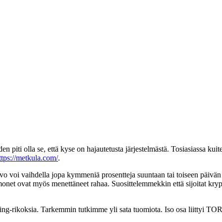
 piti olla se, että kyse on hajautetusta järjestelmästä. Tosiasiassa kuit
ttps://metkula.com/
.
arvo voi vaihdella jopa kymmeniä prosentteja suuntaan tai toiseen päivä
monet ovat myös menettäneet rahaa. Suosittelemmekkin että sijoitat kry
doping-rikoksia. Tarkemmin tutkimme yli sata tuomiota. Iso osa liittyi