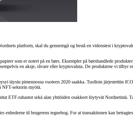
Nordnets platform, skal du gennemgå og bestå en videnstest i kryptovalu
ipapirer som er notert på en børs. Eksempler på børshandlede produkter 
sempelvis en aksje, råvare eller kryptovaluta. De produktene vi tilbyr e
pysyi täysin pimennossa vuoteen 2020 saakka. Tuolloin järjestettiin IC
lä NFT-sektorin myötä.
ainitut ETF-rahastot sekä alan yhtiöiden osakkeet löytyvät Nordnetistä. T
s enhederne til brugerens tegnebog. For at transaktionen kan betragtes s