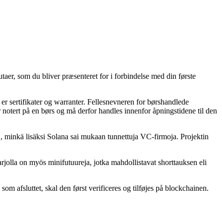
taer, som du bliver præsenteret for i forbindelse med din første
er sertifikater og warranter. Fellesnevneren for børshandlede
r notert på en børs og må derfor handles innenfor åpningstidene til den
O, minkä lisäksi Solana sai mukaan tunnettuja VC-firmoja. Projektin
arjolla on myös minifutuureja, jotka mahdollistavat shorttauksen eli
om afsluttet, skal den først verificeres og tilføjes på blockchainen.