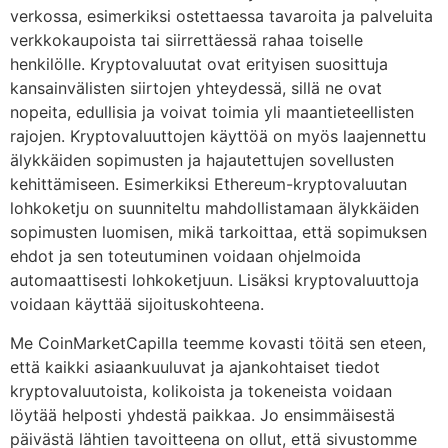
verkossa, esimerkiksi ostettaessa tavaroita ja palveluita
verkkokaupoista tai siirrettäessä rahaa toiselle
henkilölle. Kryptovaluutat ovat erityisen suosittuja
kansainvälisten siirtojen yhteydessä, sillä ne ovat
nopeita, edullisia ja voivat toimia yli maantieteellisten
rajojen. Kryptovaluuttojen käyttöä on myös laajennettu
älykkäiden sopimusten ja hajautettujen sovellusten
kehittämiseen. Esimerkiksi Ethereum-kryptovaluutan
lohkoketju on suunniteltu mahdollistamaan älykkäiden
sopimusten luomisen, mikä tarkoittaa, että sopimuksen
ehdot ja sen toteutuminen voidaan ohjelmoida
automaattisesti lohkoketjuun. Lisäksi kryptovaluuttoja
voidaan käyttää sijoituskohteena.
Me CoinMarketCapilla teemme kovasti töitä sen eteen,
että kaikki asiaankuuluvat ja ajankohtaiset tiedot
kryptovaluutoista, kolikoista ja tokeneista voidaan
löytää helposti yhdestä paikkaa. Jo ensimmäisestä
päivästä lähtien tavoitteena on ollut, että sivustomme