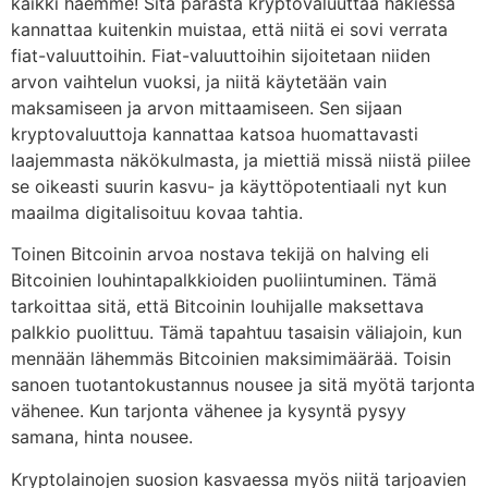
kaikki haemme! Sitä parasta kryptovaluuttaa hakiessa
kannattaa kuitenkin muistaa, että niitä ei sovi verrata
fiat-valuuttoihin. Fiat-valuuttoihin sijoitetaan niiden
arvon vaihtelun vuoksi, ja niitä käytetään vain
maksamiseen ja arvon mittaamiseen. Sen sijaan
kryptovaluuttoja kannattaa katsoa huomattavasti
laajemmasta näkökulmasta, ja miettiä missä niistä piilee
se oikeasti suurin kasvu- ja käyttöpotentiaali nyt kun
maailma digitalisoituu kovaa tahtia.
Toinen Bitcoinin arvoa nostava tekijä on halving eli
Bitcoinien louhintapalkkioiden puoliintuminen. Tämä
tarkoittaa sitä, että Bitcoinin louhijalle maksettava
palkkio puolittuu. Tämä tapahtuu tasaisin väliajoin, kun
mennään lähemmäs Bitcoinien maksimimäärää. Toisin
sanoen tuotantokustannus nousee ja sitä myötä tarjonta
vähenee. Kun tarjonta vähenee ja kysyntä pysyy
samana, hinta nousee.
Kryptolainojen suosion kasvaessa myös niitä tarjoavien