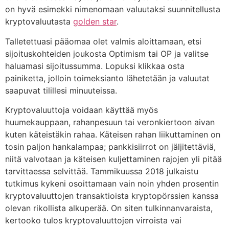
on hyvä esimekki nimenomaan valuutaksi suunnitellusta
kryptovaluutasta
golden star
.
Talletettuasi pääomaa olet valmis aloittamaan, etsi
sijoituskohteiden joukosta Optimism tai OP ja valitse
haluamasi sijoitussumma. Lopuksi klikkaa osta
painiketta, jolloin toimeksianto lähetetään ja valuutat
saapuvat tilillesi minuuteissa.
Kryptovaluuttoja voidaan käyttää myös
huumekauppaan, rahanpesuun tai veronkiertoon aivan
kuten käteistäkin rahaa. Käteisen rahan liikuttaminen on
tosin paljon hankalampaa; pankkisiirrot on jäljitettäviä,
niitä valvotaan ja käteisen kuljettaminen rajojen yli pitää
tarvittaessa selvittää. Tammikuussa 2018 julkaistu
tutkimus kykeni osoittamaan vain noin yhden prosentin
kryptovaluuttojen transaktioista kryptopörssien kanssa
olevan rikollista alkuperää. On siten tulkinnanvaraista,
kertooko tulos kryptovaluuttojen virroista vai