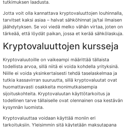
tutkimuksen laadusta.
Jotta voit olla kannattava kryptovaluuttojen louhinnalla,
tarvitset kaksi asiaa – halvat sähköhinnat ja/tai ilmaisen
jäähdytyksen. Se voi viedä melko vähän virtaa, joten on
tärkeää, että löydät paikan, jossa et kerää sähkölaskuja.
Kryptovaluuttojen kursseja
Kryptovaluutoille on vaikeampi määrittää tällaista
todellista arvoa, sillä niitä ei voida kohdella yrityksinä.
Niille ei voida yksinkertaisesti tehdä taselaskelmaa ja
tutkia kassavirran suuruutta, sillä kryptovaluutat ovat
huomattavasti osakkeita monimutkaisempia
sijoituskohteita. Kryptovaluutan käyttötarkoitus ja
todellinen tarve tällaiselle ovat olennainen osa kestävän
kysynnän luomista.
Kryptovaluuttaa voidaan käyttää moniin eri
tarkoituksiin. Yleisimmin sitä käytetään maksutapana