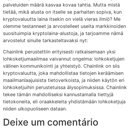
palveluiden määrä kasvaa kovaa tahtia. Mutta mistä
tietää, mikä alusta on itselle se parhaiten sopiva, kun
kryptovaluutta laina itsekin on vielä vieras ilmiö? Me
olemme testanneet ja arvostelleet useita markkinoiden
suosituimpia kryptolaina-alustoja, ja tarjoamme nämä
arvostelut sinulle tarkasteltavaksi nyt:
Chainlink perustettiin erityisesti ratkaisemaan yksi
lohkoketjumaailmaa vaivannut ongelma: lohkoketjujen
välinen kommunikointi ja yhteistyö. Chainlink on siis
kryptovaluutta, joka mahdollistaa tietojen keräämisen
maailmanlaajuisista tietoverkoista, ja niiden käytön eri
lohkoketjuihin perustetuissa älysopimuksissa. Chainlink
tekee tämän mahdolliseksi kannustamalla tiettyjä
tietokoneita, eli oraakkeleita yhdistämään lohkoketjuja
niiden ulkopuoliseen dataan.
Deixe um comentário