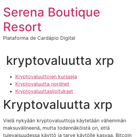
Ir
Serena Boutique
para
o
Resort
conteúdo
Plataforma de Cardápio Digital
kryptovaluutta xrp
Kryptovaluuttojen kursseja
Kryptovaluutta nordnet
Kryptovaluuttasijoitukset
Kryptovaluutta xrp
Vielä nykyään kryptovaluuttoja käytetään vähemmän
maksuvälineenä, mutta todennäköistä on, että
tulevaisuudessa käyttö ja tarve käytölle kasvaa. Bitcoin