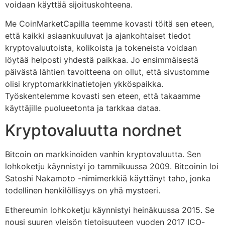
voidaan käyttää sijoituskohteena.
Me CoinMarketCapilla teemme kovasti töitä sen eteen,
että kaikki asiaankuuluvat ja ajankohtaiset tiedot
kryptovaluutoista, kolikoista ja tokeneista voidaan
löytää helposti yhdestä paikkaa. Jo ensimmäisestä
päivästä lähtien tavoitteena on ollut, että sivustomme
olisi kryptomarkkinatietojen ykköspaikka.
Työskentelemme kovasti sen eteen, että takaamme
käyttäjille puolueetonta ja tarkkaa dataa.
Kryptovaluutta nordnet
Bitcoin on markkinoiden vanhin kryptovaluutta. Sen
lohkoketju käynnistyi jo tammikuussa 2009. Bitcoinin loi
Satoshi Nakamoto -nimimerkkiä käyttänyt taho, jonka
todellinen henkilöllisyys on yhä mysteeri.
Ethereumin lohkoketju käynnistyi heinäkuussa 2015. Se
nousi suuren yleisön tietoisuuteen vuoden 2017 ICO-