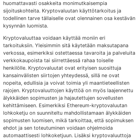
huomattavasti osakkeita monimutkaisempia
sijoituskohteita. Kryptovaluutan käyttötarkoitus ja
todellinen tarve tällaiselle ovat olennainen osa kestävän
kysynnän luomista.
Kryptovaluuttaa voidaan käyttää moniin eri
tarkoituksiin. Yleisimmin sitä käytetään maksutapana
verkossa, esimerkiksi ostettaessa tavaroita ja palveluita
verkkokaupoista tai siirrettäessä rahaa toiselle
henkilölle. Kryptovaluutat ovat erityisen suosittuja
kansainvälisten siirtojen yhteydessä, sillä ne ovat
nopeita, edullisia ja voivat toimia yli maantieteellisten
rajojen. Kryptovaluuttojen käyttöä on myös laajennettu
älykkäiden sopimusten ja hajautettujen sovellusten
kehittämiseen. Esimerkiksi Ethereum-kryptovaluutan
lohkoketju on suunniteltu mahdollistamaan älykkäiden
sopimusten luomisen, mikä tarkoittaa, että sopimuksen
ehdot ja sen toteutuminen voidaan ohjelmoida
automaattisesti lohkoketjuun. Lisäksi kryptovaluuttoja