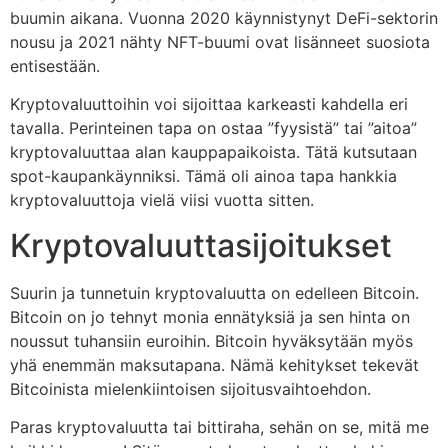
buumin aikana. Vuonna 2020 käynnistynyt DeFi-sektorin
nousu ja 2021 nähty NFT-buumi ovat lisänneet suosiota
entisestään.
Kryptovaluuttoihin voi sijoittaa karkeasti kahdella eri
tavalla. Perinteinen tapa on ostaa ”fyysistä” tai ”aitoa”
kryptovaluuttaa alan kauppapaikoista. Tätä kutsutaan
spot-kaupankäynniksi. Tämä oli ainoa tapa hankkia
kryptovaluuttoja vielä viisi vuotta sitten.
Kryptovaluuttasijoitukset
Suurin ja tunnetuin kryptovaluutta on edelleen Bitcoin.
Bitcoin on jo tehnyt monia ennätyksiä ja sen hinta on
noussut tuhansiin euroihin. Bitcoin hyväksytään myös
yhä enemmän maksutapana. Nämä kehitykset tekevät
Bitcoinista mielenkiintoisen sijoitusvaihtoehdon.
Paras kryptovaluutta tai bittiraha, sehän on se, mitä me