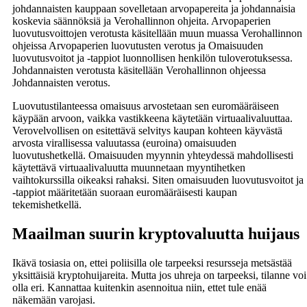
johdannaisten kauppaan sovelletaan arvopapereita ja johdannaisia
koskevia säännöksiä ja Verohallinnon ohjeita. Arvopaperien
luovutusvoittojen verotusta käsitellään muun muassa Verohallinnon
ohjeissa Arvopaperien luovutusten verotus ja Omaisuuden
luovutusvoitot ja -tappiot luonnollisen henkilön tuloverotuksessa.
Johdannaisten verotusta käsitellään Verohallinnon ohjeessa
Johdannaisten verotus.
Luovutustilanteessa omaisuus arvostetaan sen euromääräiseen
käypään arvoon, vaikka vastikkeena käytetään virtuaalivaluuttaa.
Verovelvollisen on esitettävä selvitys kaupan kohteen käyvästä
arvosta virallisessa valuutassa (euroina) omaisuuden
luovutushetkellä. Omaisuuden myynnin yhteydessä mahdollisesti
käytettävä virtuaalivaluutta muunnetaan myyntihetken
vaihtokurssilla oikeaksi rahaksi. Siten omaisuuden luovutusvoitot ja
-tappiot määritetään suoraan euromääräisesti kaupan
tekemishetkellä.
Maailman suurin kryptovaluutta huijaus
Ikävä tosiasia on, ettei poliisilla ole tarpeeksi resursseja metsästää
yksittäisiä kryptohuijareita. Mutta jos uhreja on tarpeeksi, tilanne voi
olla eri. Kannattaa kuitenkin asennoitua niin, ettet tule enää
näkemään varojasi.