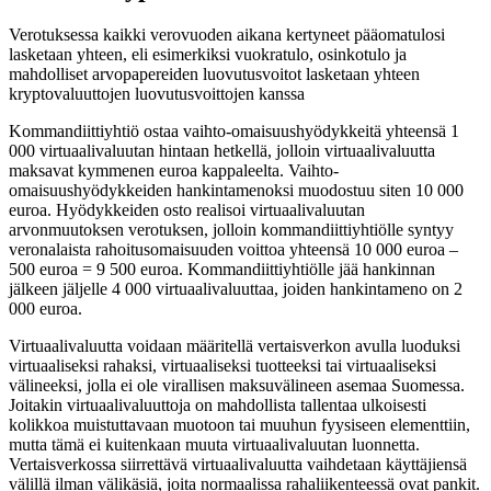
Verotuksessa kaikki verovuoden aikana kertyneet pääomatulosi
lasketaan yhteen, eli esimerkiksi vuokratulo, osinkotulo ja
mahdolliset arvopapereiden luovutusvoitot lasketaan yhteen
kryptovaluuttojen luovutusvoittojen kanssa
Kommandiittiyhtiö ostaa vaihto-omaisuushyödykkeitä yhteensä 1
000 virtuaalivaluutan hintaan hetkellä, jolloin virtuaalivaluutta
maksavat kymmenen euroa kappaleelta. Vaihto-
omaisuushyödykkeiden hankintamenoksi muodostuu siten 10 000
euroa. Hyödykkeiden osto realisoi virtuaalivaluutan
arvonmuutoksen verotuksen, jolloin kommandiittiyhtiölle syntyy
veronalaista rahoitusomaisuuden voittoa yhteensä 10 000 euroa –
500 euroa = 9 500 euroa. Kommandiittiyhtiölle jää hankinnan
jälkeen jäljelle 4 000 virtuaalivaluuttaa, joiden hankintameno on 2
000 euroa.
Virtuaalivaluutta voidaan määritellä vertaisverkon avulla luoduksi
virtuaaliseksi rahaksi, virtuaaliseksi tuotteeksi tai virtuaaliseksi
välineeksi, jolla ei ole virallisen maksuvälineen asemaa Suomessa.
Joitakin virtuaalivaluuttoja on mahdollista tallentaa ulkoisesti
kolikkoa muistuttavaan muotoon tai muuhun fyysiseen elementtiin,
mutta tämä ei kuitenkaan muuta virtuaalivaluutan luonnetta.
Vertaisverkossa siirrettävä virtuaalivaluutta vaihdetaan käyttäjiensä
välillä ilman välikäsiä, joita normaalissa rahaliikenteessä ovat pankit.