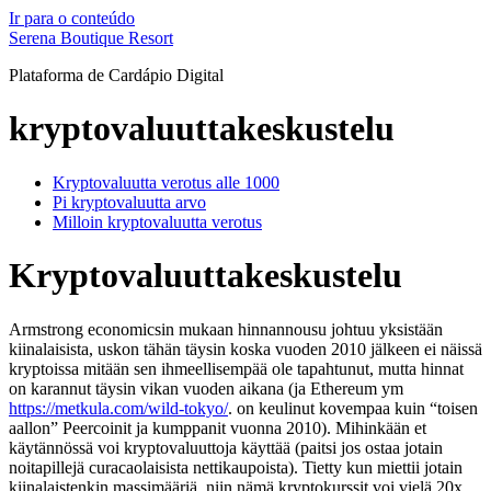
Ir para o conteúdo
Serena Boutique Resort
Plataforma de Cardápio Digital
kryptovaluuttakeskustelu
Kryptovaluutta verotus alle 1000
Pi kryptovaluutta arvo
Milloin kryptovaluutta verotus
Kryptovaluuttakeskustelu
Armstrong economicsin mukaan hinnannousu johtuu yksistään
kiinalaisista, uskon tähän täysin koska vuoden 2010 jälkeen ei näissä
kryptoissa mitään sen ihmeellisempää ole tapahtunut, mutta hinnat
on karannut täysin vikan vuoden aikana (ja Ethereum ym
https://metkula.com/wild-tokyo/
. on keulinut kovempaa kuin “toisen
aallon” Peercoinit ja kumppanit vuonna 2010). Mihinkään et
käytännössä voi kryptovaluuttoja käyttää (paitsi jos ostaa jotain
noitapillejä curacaolaisista nettikaupoista). Tietty kun miettii jotain
kiinalaistenkin massimääriä, niin nämä kryptokurssit voi vielä 20x