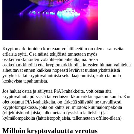
Kryptomarkkinoiden korkeaan volatiliteettiin on olemassa useita
erilaisia syitä. Osa näistä tekijöistä tunnetaan myös
osakemarkkinoiden volatiliteetin aiheuttajina. Sekä
osakemarkkinoilla että kryptomarkkinoilla kurssien hinnan vaihtelua
aiheuttavat ennen kaikkea nopeasti leviävät uutiset yksittäisistä
yrityksistä tai kryptovaluutoista sekä laajemmista, koko taloutta
koskevista tapahtumista.
Jos haluat ostaa ja säilyttää PiAI-rahakkeita, voit ostaa sitä
kryptovaluuttapörssistä tai vertaisverkkomarkkinapaikan kautta. Kun
olet ostanut PiAI-rahakkeita, on tärkeää säilyttää ne turvallisesti
kryptolompakossa, joita on kahta eri muotoa: kuumalompakoita
(ohjelmistopohjaisia, tallennetaan fyysisiin laitteisiisi) ja
kylmälompakoita (laitteistopohjaisia, tallennetaan offline-tilaan).
Milloin kryptovaluutta verotus