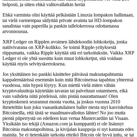
helposti, ja sitten ehkä valtiovallatkin herää
Ehkä varminta olisi käyttää pelkästään Linuxia lompakon hallintaan,
tai vielä varmempaa säilyttää private avainta tai HD-lompakon
sanalistaa vain paperilla ja pankin tallelokerossa odottamassa
arvonnousua.
XRP Ledger on Ripplen avoimen lähdekoodin lohkoketju, jonka
natiivivarana on XRP-kolikko. Se toimii Ripple-yrityksestä
riippumatta, vaikka Ripple käyttää sitä eri tarkoituksiin. Vaikka XRP
Ledger ei ole yhtä suosittu kuin muut lohkoketjut, sitä voidaan
käyttää myös selvityskerroksena.
Jos yksittäinen iso pankki käsittelee päivässä maksutapahtumia
kappalemäärissä enemmän kuin mitä Bitcoineissa tapahtuu yhteensä
vuodessa, niin hypeä löytyy. Kun miettii vielä miten vähän
kryptovaluuttoja käytetään tavaran tai palveluun ostamiseen, eikä
vain vaihdeta niitä pördeissä, niin pistää naurattamaan! Olen
kryptoskeneä seurannut monta vuotta, ja joskus vuonna 2010
ihmeteltiin kun joku vaasankatulainen baller mesta myi kasviskebua
Bitcoineilla, että tästä se maailmanvalloitus lähtee! No joo mutta
pientä piiperrystä on edelleen kun vertaa Mastercardiin tai Visaan.
Yksikään iso tekijä (Amazon.com ja kumppanit) ei ole lisännyt
Bitcoinia maksutapoihinsa, ja kivijalan kauppoja ei nyt kannata edes
mainita. Se ei tietenkään tarkoita etteikö Bitcoin ole hyvä juttu, se tai