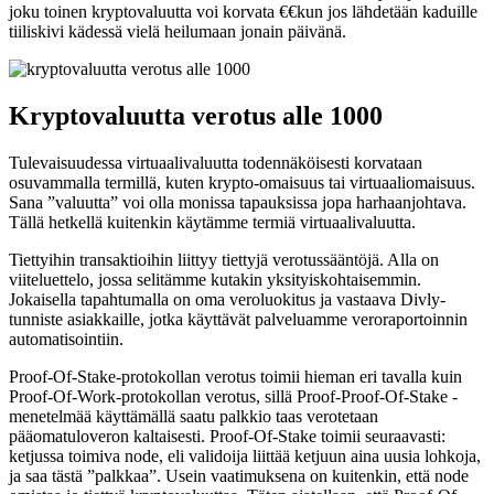
joku toinen kryptovaluutta voi korvata €€kun jos lähdetään kaduille
tiiliskivi kädessä vielä heilumaan jonain päivänä.
Kryptovaluutta verotus alle 1000
Tulevaisuudessa virtuaalivaluutta todennäköisesti korvataan
osuvammalla termillä, kuten krypto-omaisuus tai virtuaaliomaisuus.
Sana ”valuutta” voi olla monissa tapauksissa jopa harhaanjohtava.
Tällä hetkellä kuitenkin käytämme termiä virtuaalivaluutta.
Tiettyihin transaktioihin liittyy tiettyjä verotussääntöjä. Alla on
viiteluettelo, jossa selitämme kutakin yksityiskohtaisemmin.
Jokaisella tapahtumalla on oma veroluokitus ja vastaava Divly-
tunniste asiakkaille, jotka käyttävät palveluamme veroraportoinnin
automatisointiin.
Proof-Of-Stake-protokollan verotus toimii hieman eri tavalla kuin
Proof-Of-Work-protokollan verotus, sillä Proof-Proof-Of-Stake -
menetelmää käyttämällä saatu palkkio taas verotetaan
pääomatuloveron kaltaisesti. Proof-Of-Stake toimii seuraavasti:
ketjussa toimiva node, eli validoija liittää ketjuun aina uusia lohkoja,
ja saa tästä ”palkkaa”. Usein vaatimuksena on kuitenkin, että node