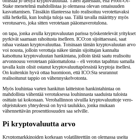
omistaa jo tiettyä kryptovaluuttaa. Täten ajatellaan, että Proof-Of-
Stake menetelmä mahdollistaa jo olemassa olevan omaisuuden
kasvattamisen. Tässäkin tilanteessa tulo realisoituu verotettavaksi
sillä hetkellä, kun louhija tuloja saa. Tällä tavalla määrittyy myös
verotusarvo, joka sitten verotetaan pääomaverotulona.
on tapa, jonka avulla kryptovaluutan parissa työskentelevät yritykset
pyrkivät saamaan rahoitusta itselleen. ICO:on sijoittaessasi, saat
rahaa vastaan kryptovaluuttaa. Toisinaan tämän kryptovaluutan arvo
voi nousta, jolloin verottaja näkee tämän sijoittajan kannalta
katsottuna kryptovaluutan hankintana, jolloin tästä saatu realisoitu
arvonnousu verotetaan pääomatulona – eli verotus tapahtuu samalla
tavalla kuin olisit ostanut kryptovaluuttapörssistä kryptoja itsellesi.
On kuitenkin hyvä ottaa huomioon, että ICO:Sta seurannut
realisoitunut tappio on vähennyskelvotonta.
Myös louhintaa varten hankitun laitteiston hankintahintaa on
mahdollista vähentää verotuksessa louhinnasta saaduista tuloista
osittain tai kokonaan. Verohallinnon sivuilla kryptovaluuttoje vero-
ohjeistuksen yhteydessä on hyvä taulukko, jonka mukaan
vähennettävän prosenttiosuuden saa selville.
Pi kryptovaluutta arvo
Kryptomarkkinoiden korkeaan volatiliteettiin on olemassa useita