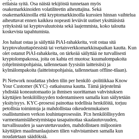
erilaisia syitä. Osa näistä tekijöistä tunnetaan myös
osakemarkkinoiden volatiliteetin aiheuttajina. Sekä
osakemarkkinoilla että kryptomarkkinoilla kurssien hinnan vaihtelua
aiheuttavat ennen kaikkea nopeasti leviävät uutiset yksittäisistä
yrityksistä tai kryptovaluutoista sekä laajemmista, koko taloutta
koskevista tapahtumista.
Jos haluat ostaa ja säilyttää PiAI-rahakkeita, voit ostaa sitä
kryptovaluuttapörssistä tai vertaisverkkomarkkinapaikan kautta. Kun
olet ostanut PiAI-rahakkeita, on tärkeää säilyttää ne turvallisesti
kryptolompakossa, joita on kahta eri muotoa: kuumalompakoita
(ohjelmistopohjaisia, tallennetaan fyysisiin laitteisiisi) ja
kylmälompakoita (laitteistopohjaisia, tallennetaan offline-tilaan).
Pi Network noudattaa yhden tilin per henkilö -politiikkaa Know
Your Customer (KYC) -ratkaisunsa kautta. Tämä järjestelmä
yhdistää koneautomaatio ja ihmisen suorittaman vahvistuksen
käyttäjien henkilöllisyyden todentamiseen samalla kun säilytetään
yksityisyys. KYC-prosessi painottaa todellisia henkilöitä, torjuu
petollisia toimintoja ja mahdollistaa oikeudenmukaisen
osallistumisen verkon louhintaprosessiin. Pi:n henkilöllisyyden
varmentamislähestymistapa tasapainottaa skaalautuvuuden,
turvallisuuden ja saavutettavuuden, mahdollistaen miljoonien
käyttäjien maailmanlaajuisen tilien vahvistamisen samalla kun
noudatetaan säädöksiä.