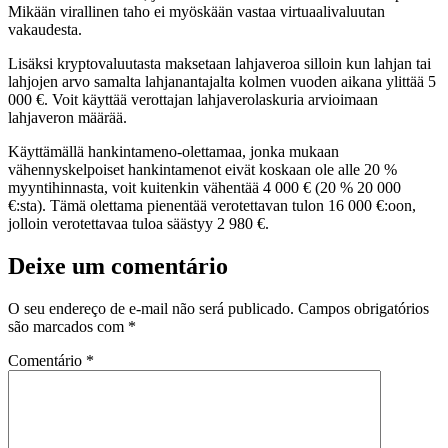
Mikään virallinen taho ei myöskään vastaa virtuaalivaluutan
vakaudesta.
Lisäksi kryptovaluutasta maksetaan lahjaveroa silloin kun lahjan tai
lahjojen arvo samalta lahjanantajalta kolmen vuoden aikana ylittää 5
000 €. Voit käyttää verottajan lahjaverolaskuria arvioimaan
lahjaveron määrää.
Käyttämällä hankintameno-olettamaa, jonka mukaan
vähennyskelpoiset hankintamenot eivät koskaan ole alle 20 %
myyntihinnasta, voit kuitenkin vähentää 4 000 € (20 % 20 000
€:sta). Tämä olettama pienentää verotettavan tulon 16 000 €:oon,
jolloin verotettavaa tuloa säästyy 2 980 €.
Deixe um comentário
O seu endereço de e-mail não será publicado.
Campos obrigatórios
são marcados com
*
Comentário
*