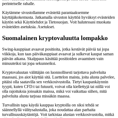
perinteiselle rahalle.
Käytämme sivustollamme evästeitä parantaaksemme
käyttäjäkokemusta. Jatkamalla sivuston käyttöä hyväksyt evästeiden
käytön sekä Käyttöehdot ja Tietosuojan. Voit halutessasi muokata
evästeiden asetuksia. Asetukset.
Suomalainen kryptovaluutta lompakko
Swing-kauppiaat avaavat positioita, jotka kestävät päiviä tai jopa
viikkoja, kun taas päiväkauppiaat avaavat ja sulkevat kaupat saman
päivän aikana. Skalppaus käsittää positioiden avaamisen vain
minuuteiksi tai jopa sekunneiksi.
Kryptovaluutan välittäjän on luonnollisesti tarjottava palveluita
maassasi, jos aiot käyttää sitä. Luettelon maista, joita alusta palvelee,
pitäisi olla saatavilla sen verkkosivustolla. Tietyt kaupankäynnin
tyypit, kuten CFD:t tai futuurit, voivat olla kiellettyjä tai niillä voi
olla rajoituksia joissakin maissa, mikä voi vaikuttaa siihen, mitä
palveluita alusta tarjoaa missäkin maassa.
Turvallisin tapa käydä kauppaa kryptoilla on siksi tehdä se
säännellyllä välitysalustalla, joka noudattaa alan parhaita
turvallisuuskäytäntöjä. Voit tarkistaa alustan verkkosivustolta, mitkä