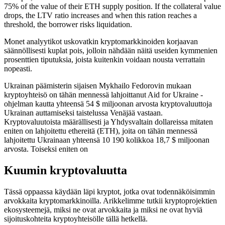
75% of the value of their ETH supply position. If the collateral value
drops, the LTV ratio increases and when this ration reaches a
threshold, the borrower risks liquidation.
Monet analyytikot uskovatkin kryptomarkkinoiden korjaavan
säännöllisesti kuplat pois, jolloin nähdään näitä useiden kymmenien
prosenttien tiputuksia, joista kuitenkin voidaan nousta verrattain
nopeasti.
Ukrainan päämisterin sijaisen Mykhailo Fedorovin mukaan
kryptoyhteisö on tähän mennessä lahjoittanut Aid for Ukraine -
ohjelman kautta yhteensä 54 $ miljoonan arvosta kryptovaluuttoja
Ukrainan auttamiseksi taistelussa Venäjää vastaan.
Kryptovaluutoista määrällisesti ja Yhdysvaltain dollareissa mitaten
eniten on lahjoitettu ethereitä (ETH), joita on tähän mennessä
lahjoitettu Ukrainaan yhteensä 10 190 kolikkoa 18,7 $ miljoonan
arvosta. Toiseksi eniten on
Kuumin kryptovaluutta
Tässä oppaassa käydään läpi kryptot, jotka ovat todennäköisimmin
arvokkaita kryptomarkkinoilla. Arikkelimme tutkii kryptoprojektien
ekosysteemejä, miksi ne ovat arvokkaita ja miksi ne ovat hyviä
sijoituskohteita kryptoyhteisölle tällä hetkellä.