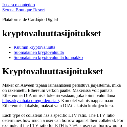
Ir para o conteúdo
Serena Boutique Resort
Plataforma de Cardápio Digital
kryptovaluuttasijoitukset
Kuumin kryptovaluutta
Suomalainen kryptovaluutta
Suomalainen kryptovaluutta lompakko
Kryptovaluuttasijoitukset
Maker on Aaveen tapaan lainaamiseen perustuva järjestelmä, mikä
on rakennettu Ethereum verkon päälle. Makerissa voit pantata
Ethereumia DIA nimistä tokenia vastaan, joka toimii valuuttana
https://kyaahai.com/golden-star/
. Kun olet valmis nappaamaan
Ethereumisi takaisin, maksat vain DIAt takaisin korkojen kera.
Each type of collateral has a specific LTV ratio. The LTV ratio
determines how much a user can borrow against their collateral. For
example, if the LTV ratio for ETH is 75%, a user can borrow up to