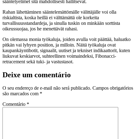
sääntelyelimet sitä mahdollisesti hallitsevat.
Rahan lähettäminen sääntelemättömälle välittäjälle voi olla
riskialtista, koska heillä ei välttämättä ole korkeita
turvallisuusstandardeja, ja sinulla tuskin on minkään sorttista
oikeussuojaa, jos he menettävät rahasi.
On olemassa monia työkaluja, joiden avulla voit päättää, haluatko
pitkän vai lyhyen position, ja milloin. Näitä työkaluja ovat
kaupankäyntibotit, signaalit, uutiset ja tekniset indikaattorit, kuten
liukuvat keskiarvot, suhteellinen voimaindeksi, Fibonacci-
retracement sekä tuki- ja vastustasot.
Deixe um comentário
O seu endereço de e-mail não será publicado.
Campos obrigatórios
são marcados com
*
Comentário
*