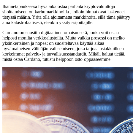
Ihannetapauksessa hyvä aika ostaa parhaita kryptovaluuttoja
sijoittamiseen on karhumarkkinoilla , jolloin hinnat ovat laskeneet
tietyssä määrin. Yritä olla ajoittamatta markkinoita, sillä tämä päättyy
aina katastrofaalisesti, etenkin yksityissijoittajille.
Cardano on suosittu digitaalinen omaisuuserä, jonka voit ostaa
helposti monilta verkkoalustoilta. Mutta vaikka prosessi on melko
yksinkertainen ja nopea; on suositeltavaa käyttää aikaa
hyvämaineisen välittäjän valitsemiseen, joka tarjoaa asiakkailleen
korkeimmat palvelu- ja turvallisuusstandardit. Mikäli haluat tietää,
mistä ostaa Cardano, tutustu helppoon osto-oppaaseemme.