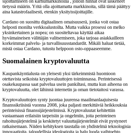
sijoittamiseen on karhumarkkinoilla , jolloin hinnat ovat laskeneet
tietyssä määrin. Yritä olla ajoittamatta markkinoita, sillä tämä päättyy
aina katastrofaalisesti, etenkin yksityissijoittajille.
Cardano on suosittu digitaalinen omaisuuserä, jonka voit ostaa
helposti monilta verkkoalustoilta. Mutta vaikka prosessi on melko
yksinkertainen ja nopea; on suositeltavaa käyttää aikaa
hyvämaineisen välittäjän valitsemiseen, joka tarjoaa asiakkailleen
korkeimmat palvelu- ja turvallisuusstandardit. Mikäli haluat tietää,
mistä ostaa Cardano, tutustu helppoon osto-oppaaseemme.
Suomalainen kryptovaluutta
Kaupankäyntialusta on yleisesti yksi tärkeimmistä huomioon
otettavista seikoista kryptovaluuttojen toiminnassa. Perinteisessä
osakekaupassa saat palvelua usein pankiltasi, mutta kun aiheena on
kryptovaluutta, olet lähinnä internetin ja oman tietotaitosi varassa.
Kryptovaluuttojen synty juontaa juurensa maailmanlaajuisesta
finanssikriisistä vuonna 2008, joka paljasti merkittäviä heikkouksia
perinteisissä finanssijärjestelmissä. Kryptovaluutat kehitettiin
vastaamaan erilaisiin tarpeisiin ja ongelmiin, joita perinteinen
rahoitusjärjestelmä ja keskitetyt valuuttajärjestelmät eivät pystyneet
ratkaisemaan. Niiden kehityksen taustalla on yhdistelmä teknologisia
innovaatioita, taloudellisia ideologioita ja halu luoda vaihtoehto