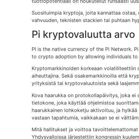
tuottopotentiaali on houkutellut runsaasti uusia
Suosituimpia kryptoja, joita kannattaa ostaa, 
vahvuuden, teknisten stackien tai puhtaan hy
Pi kryptovaluutta arvo
PI is the native currency of the Pi Network. 
to crypto adoption by allowing individuals to
Kryptomarkkinoiden korkeaan volatiliteettiin o
aiheuttajina. Sekä osakemarkkinoilla että kryp
yrityksistä tai kryptovaluutoista sekä laajem
Kova haarukka on protokollapäivitys, joka ei 
tietokone, joka käyttää ohjelmistoa suorittama
haarukkainen lohkoketju aktivoituu, ja hylkää
vastaan tapahtumia, vaikkakaan se ei välttäm
Mitä hallitukset ja voittoa tavoittelemattoma
Yhdysvalloissa järjestettiin kongressin kuulem