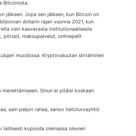
 Bitcoinista.
 jälkeen. Jopa sen jälkeen, kun Bitcoin on
biljoonan dollarin rajan vuonna 2021, kun
elta osin kasvavasta institutionaalisesta
 pörssit, maksupalvelut, onlinepelit
kulujen muodossa. Kryptovaluutan siirtäminen
en menettämiseen. Sinun ei pitäisi koskaan
taa, sain paljon rahaa, sanoo tietoturvayhtiö
 laillisesti kopioida olemassa olevien