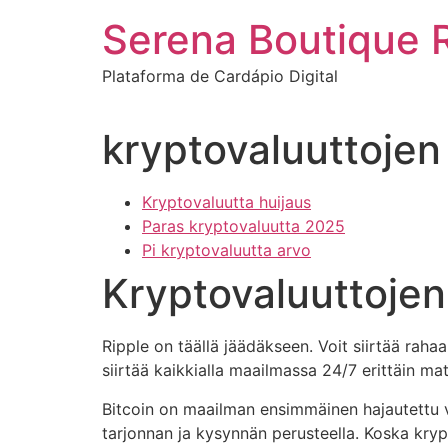
Ir
Serena Boutique 
para
o
Plataforma de Cardápio Digital
conteúdo
kryptovaluuttojen
Kryptovaluutta huijaus
Paras kryptovaluutta 2025
Pi kryptovaluutta arvo
Kryptovaluuttojen
Ripple on täällä jäädäkseen. Voit siirtää rahaa 
siirtää kaikkialla maailmassa 24/7 erittäin mata
Bitcoin on maailman ensimmäinen hajautettu va
tarjonnan ja kysynnän perusteella. Koska kryp