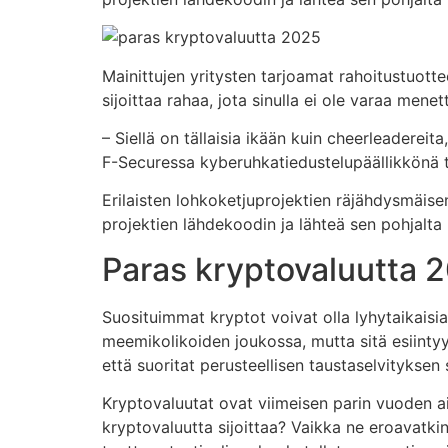
Mainittujen yritysten tarjoamat rahoitustuotte
sijoittaa rahaa, jota sinulla ei ole varaa menet
– Siellä on tällaisia ikään kuin cheerleadereit
F-Securessa kyberuhkatiedustelupäällikkönä 
Erilaisten lohkoketjuprojektien räjähdysmäisen
projektien lähdekoodin ja lähteä sen pohjalt
Paras kryptovaluutta 
Suosituimmat kryptot voivat olla lyhytaikaisia
meemikolikoiden joukossa, mutta sitä esiinty
että suoritat perusteellisen taustaselvityksen 
Kryptovaluutat ovat viimeisen parin vuoden a
kryptovaluutta sijoittaa? Vaikka ne eroavatki