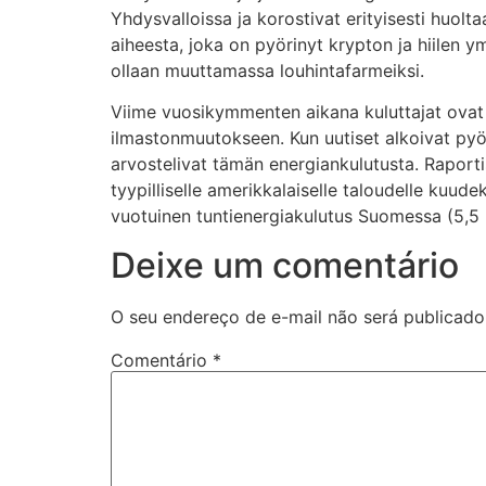
Yhdysvalloissa ja korostivat erityisesti huolt
aiheesta, joka on pyörinyt krypton ja hiilen ym
ollaan muuttamassa louhintafarmeiksi.
Viime vuosikymmenten aikana kuluttajat ovat 
ilmastonmuutokseen. Kun uutiset alkoivat pyöri
arvostelivat tämän energiankulutusta. Raporti
tyypilliselle amerikkalaiselle taloudelle kuud
vuotuinen tuntienergiakulutus Suomessa (5,5 
Deixe um comentário
O seu endereço de e-mail não será publicado
Comentário
*