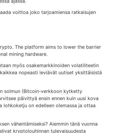
yessä ajassa.
 saada voittoa joko tarjoamiensa ratkaisujen
rypto. The platform aims to lower the barrier
ional mining hardware.
nnetaan myös osakemarkkinoiden volatiliteetin
aikkea nopeasti leviävät uutiset yksittäisistä
sen solmun (Bitcoin-verkkoon kytketty
arvitsee päivittyä ensin ennen kuin uusi kova
ha lohkoketju on edelleen olemassa ja ottaa
lutuksen vähentämiseksi? Aiemmin tänä vuonna
telivat kryptolouhinnan tulevaisuudesta