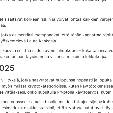
et sisältävät korkean riskin ja voivat johtaa kaikkien varoj
tää.
a, jotka esimerkiksi tsemppaavat, että tähän kannattaa sijoit
työskentelevä Laura Kankaala.
 kasvun selittää niiden avoin lähdekoodi – kuka tahansa voi
a rakentamaan täysin oman visionsa mukaista lohkoketjua.
2025
 villityksiä, jotka saavuttavat huippunsa nopeasti ja lopult
y myös muissa kryptokategorioissa, kuten käyttötokeneissa. 
selvittääksesi, onko suositulla kryptolla käyttöarvoa, kuten 
ikana nousseet samalle tasolle muiden tuttujen sijoituskoh
n esimerkiksi osakkeista siinä, että kryptovaluutat ovat täy