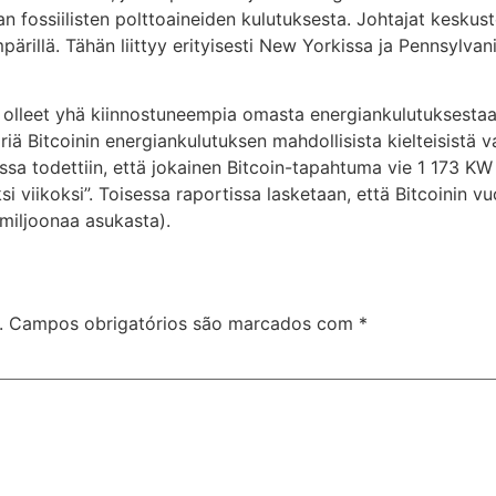
aan fossiilisten polttoaineiden kulutuksesta. Johtajat kesku
pärillä. Tähän liittyy erityisesti New Yorkissa ja Pennsylvan
olleet yhä kiinnostuneempia omasta energiankulutuksestaan
ä Bitcoinin energiankulutuksen mahdollisista kielteisistä va
ssa todettiin, että jokainen Bitcoin-tapahtuma vie 1 173 KW
eksi viikoksi”. Toisessa raportissa lasketaan, että Bitcoinin
miljoonaa asukasta).
.
Campos obrigatórios são marcados com
*