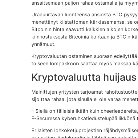
ansaitsemaan paljon rahaa ostamalla ja myymäl
Uraauurtavan luonteensa ansiosta BTC pysyy 
menettänyt kiistattoman kärkiasemansa, se on 
Bitcoinin hinta saavutti kaikkien aikojen kork
kiinnostuksesta Bitcoinia kohtaan ja BTC:n käy
ynnämuut.
Kryptovaluutan ostaminen suoraan edellyttää 
toiseen lompakkoon saattaa myös maksaa käyt
Kryptovaluutta huijaus
Mainittujen yritysten tarjoamat rahoitustuotte
sijoittaa rahaa, jota sinulla ei ole varaa menet
– Siellä on tällaisia ikään kuin cheerleadereit
F-Securessa kyberuhkatiedustelupäällikkönä 
Erilaisten lohkoketjuprojektien räjähdysmäisen
projektien lähdekoodin ja lähteä sen pohjalt