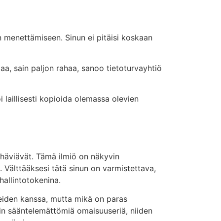
en menettämiseen. Sinun ei pitäisi koskaan
taa, sain paljon rahaa, sanoo tietoturvayhtiö
 laillisesti kopioida olemassa olevien
a häviävät. Tämä ilmiö on näkyvin
Välttääksesi tätä sinun on varmistettava,
hallintotokenina.
teiden kanssa, mutta mikä on paras
sin sääntelemättömiä omaisuuseriä, niiden