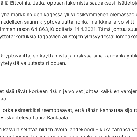
lä Bitcoinia. Jatka oppaan lukemista saadaksesi lisätietoja
yhä markkinoiden kärjessä yli vuosikymmenen olemassaolon
edelleen suurin kryptovaluutta, jonka markkina-arvo ylitti 
eimman tason 64 863,10 dollaria 14.4.2021. Tämä johtuu suur
ttötarkoituksia tarjoavien alustojen yleisyydestä: lompakot,
kryptovälittäjien käyttämistä ja maksaa aina kaupankäynti
etystä valuutasta riippuen.
et sisältävät korkean riskin ja voivat johtaa kaikkien varoj
tää.
a, jotka esimerkiksi tsemppaavat, että tähän kannattaa sijoit
työskentelevä Laura Kankaala.
 kasvun selittää niiden avoin lähdekoodi – kuka tahansa voi
a rakentamaan täysin oman visionsa mukaista lohkoketjua.