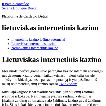
Ir para o conteúdo
Serena Boutique Resort
Plataforma de Cardápio Digital
lietuviskas internetinis kazino
Internetinis kazino lošimo automatai
Lietuviskas internetinis kazino
Nemokamas internetinis kazino
Lietuviskas internetinis kazino
Mes nuolat peržvelgiame savo parengtas kazino internetu apžvalgas,
nes dauguma kazino bėgant laikui keičiasi – vieni kelia kartelę
aukštyn, o kiti, deja, susitepa savo reputaciją ir yra pašalinami iš
mūsų rekomenduojamų kazino sąrašo
1win-lt-com
.
Mūsų apžvalgose labai svarbūs veiksniai yra siūlomų žaidimų
įvairovė ir kokybė. Nagrinėjame įvairias žaidimų kategorijas,
įskaitant žaidimų automatus, stalo žaidimus, kazino gyvai žaidimus
ir kt. Šiais laikais kiekvienas internetinis kazino privalo turėti gerą