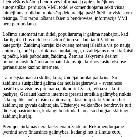
Lietuviškos lošimų bendrovės informaciją apie laimėjimus
automatiškai perduoda VMI, todėl rekomenduojama sekti visus
laimėjimus ir pildant mokesčių deklaraciją, pasižiūrėti, ar viskas yra
teisinga. Tuo tarpu lošiant užsienio bendrovėse, informacija VMI
nėra perduodama.
Lošimo automatai turi didelį populiarumą ir galima neabejoti, kad
dar ilgai tai bus didelio susidomėjimo susilaukianti žaidimų
kategorija. Žaidimų kūrėjai kiekvieną mėnesį išleidžia vis po naują
automatą, todėl pasirinkimas nuolat auga, o žaidėjams nereikia žaisti
tų pačių, kiek pabodusių žaidimų. Žemiau išskyrėme dešimt
populiariausių lošimo automatų Lietuvoje, kuriuos rasite visuose
geriausiuose kazino internete.
Tai mėgstamiausia skiltis, kurią žaidėjai nuolat patikrina. Su
žaidimais susipažinti galima dar neužsiregistravus – svetainėse
pasiūla yra visiems prieinama, tik norint žaisti, reikia susikurti
paskyrą. Geriausi kazino internete įprastai suteikia galimybę rinktis
iš kelių tūkstančių lošimo automatų, klasikinių stalo žaidimų bei
žaidimų su gyvais dalintojais. Užsienyje veikiančios bendrovės turi
didesnį pasirinkimą, kadangi bendradarbiauja su daugiau skirtingų
žaidimų kūrėjų.
Premijos pirkimas nėra kiekvienam žaidėjui. Rekomenduojame
įvertinti savo finansines galimybes, kadangi net ir šimtus eurų