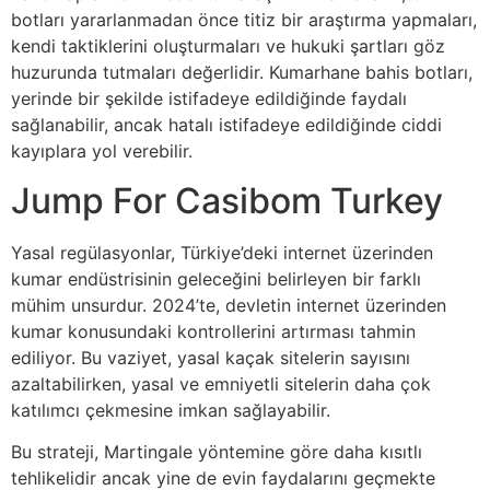
botları yararlanmadan önce titiz bir araştırma yapmaları,
kendi taktiklerini oluşturmaları ve hukuki şartları göz
huzurunda tutmaları değerlidir. Kumarhane bahis botları,
yerinde bir şekilde istifadeye edildiğinde faydalı
sağlanabilir, ancak hatalı istifadeye edildiğinde ciddi
kayıplara yol verebilir.
Jump For Casibom Turkey
Yasal regülasyonlar, Türkiye’deki internet üzerinden
kumar endüstrisinin geleceğini belirleyen bir farklı
mühim unsurdur. 2024’te, devletin internet üzerinden
kumar konusundaki kontrollerini artırması tahmin
ediliyor. Bu vaziyet, yasal kaçak sitelerin sayısını
azaltabilirken, yasal ve emniyetli sitelerin daha çok
katılımcı çekmesine imkan sağlayabilir.
Bu strateji, Martingale yöntemine göre daha kısıtlı
tehlikelidir ancak yine de evin faydalarını geçmekte