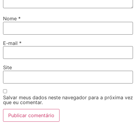
Nome
*
E-mail
*
Site
Salvar meus dados neste navegador para a próxima vez
que eu comentar.