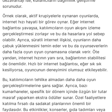
dezavantajı ise, kullanıcıların bağımlılık geliştirme
sorunudur.
Örnek olarak, aktif krupiyelerle oynanan oyunlarda,
internet hızı hayati bir görev oynar. Eğer internet
bağlantısı yavaşsa, katılımcıların oyun akışını izleme
gerçekleştirmesi zorlaşır ve bu da hasarlara yol sebep
olabilir. Ayrıca, süratli internet ilişkisi, oyunların daha
çabuk yüklenmesini temin eder ve bu da oyunseverlerin
daha fazla oyun oyun oynamasına olanak verir. Öte
yandan, internet hızının yanı sıra, bağlantının stabilitesi
de önemlidir. Hızlı bir internet bağlantısı, eğer sık sık
kesiliyorsa, oyuncunun deneyimini olumsuz etkileyebilir.
Bu, katılımcıların tehlike almadan daha daha oyun
gerçekleştirmelerine şans sağlar. Ayrıca, bazı
kumarhaneler, spesifik bir dönem içinde özgün bir tutar
masraf yaparken ekstra ödüller sunar. Özel faaliyetlere
katılma fırsatı da sadakat planlarının önemli bir
faydasıdır. Bu etkinlikler, konserler, gıda tadımları veya