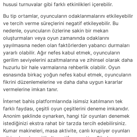
hususi turnuvalar gibi farklı etkinlikleri içerebilir.
Bu tip ortamlar, oyuncuların odaklanmalarını etkileyebilir
ve tercih verme süreçlerini negatif etkileyebilir. Bu
nedenle, oyuncuların özlerine sakin bir mekan
oluşturmaları veya oyun zamanında odaklarını
yayılmasına neden olan faktörlerden yabancı durmaları
yararlı olabilir. Ağır nefes kabul etmek, oyuncuların
gerilim seviyelerini azaltmalarına ve zihinsel olarak daha
huzurlu bir hale varmalarına rehberlik olabilir. Oyun
esnasında birkaç yoğun nefes kabul etmek, oyuncuların
fikrini düzenlemelerine ve daha daha uygun kararlar
vermelerine imkan tanır.
İnternet bahis platformlarında isimsiz katılmanın tek
farklı faydası, çeşitli oyun çeşitlerini deneme imkanıdır.
Anonim şeklinde oynarken, hangi tür oyunları denemek
istediğinizi ekstra rahat bir tarzda tercih edebilirsiniz.
Kumar makineleri, masa aktivite, canlı krupiyer oyunları