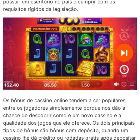
possuir um escritório no país e cumprir com os
requisitos rígidos da legislação.
Os bônus de cassino online tendem a ser populares
entre os jogadores simplesmente porque nos dão a
chance de descobrir como é um novo cassino e a
qualidade dos jogos que ele oferece. Os dois principais
tipos de bônus são bônus com depósito, quando um
cassino lhe dá crédito ou rodadas grátis após depositar