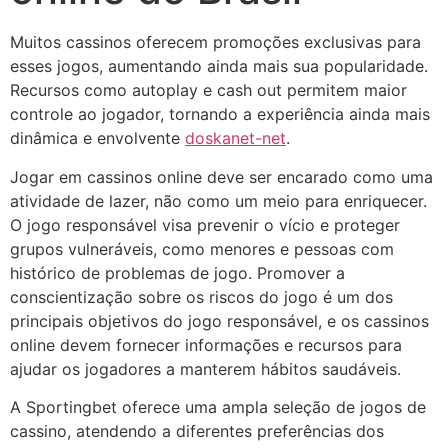
Muitos cassinos oferecem promoções exclusivas para
esses jogos, aumentando ainda mais sua popularidade.
Recursos como autoplay e cash out permitem maior
controle ao jogador, tornando a experiência ainda mais
dinâmica e envolvente
doskanet-net
.
Jogar em cassinos online deve ser encarado como uma
atividade de lazer, não como um meio para enriquecer.
O jogo responsável visa prevenir o vício e proteger
grupos vulneráveis, como menores e pessoas com
histórico de problemas de jogo. Promover a
conscientização sobre os riscos do jogo é um dos
principais objetivos do jogo responsável, e os cassinos
online devem fornecer informações e recursos para
ajudar os jogadores a manterem hábitos saudáveis.
A Sportingbet oferece uma ampla seleção de jogos de
cassino, atendendo a diferentes preferências dos