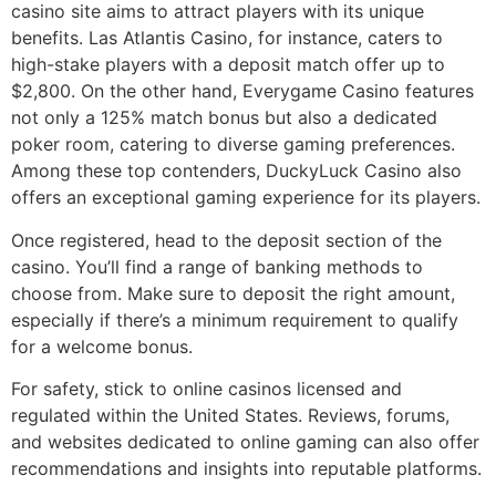
casino site aims to attract players with its unique
benefits. Las Atlantis Casino, for instance, caters to
high-stake players with a deposit match offer up to
$2,800. On the other hand, Everygame Casino features
not only a 125% match bonus but also a dedicated
poker room, catering to diverse gaming preferences.
Among these top contenders, DuckyLuck Casino also
offers an exceptional gaming experience for its players.
Once registered, head to the deposit section of the
casino. You’ll find a range of banking methods to
choose from. Make sure to deposit the right amount,
especially if there’s a minimum requirement to qualify
for a welcome bonus.
For safety, stick to online casinos licensed and
regulated within the United States. Reviews, forums,
and websites dedicated to online gaming can also offer
recommendations and insights into reputable platforms.