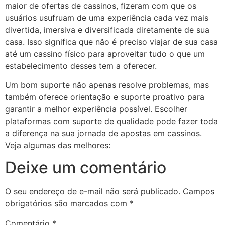
maior de ofertas de cassinos, fizeram com que os
usuários usufruam de uma experiência cada vez mais
divertida, imersiva e diversificada diretamente de sua
casa. Isso significa que não é preciso viajar de sua casa
até um cassino físico para aproveitar tudo o que um
estabelecimento desses tem a oferecer.
Um bom suporte não apenas resolve problemas, mas
também oferece orientação e suporte proativo para
garantir a melhor experiência possível. Escolher
plataformas com suporte de qualidade pode fazer toda
a diferença na sua jornada de apostas em cassinos.
Veja algumas das melhores:
Deixe um comentário
O seu endereço de e-mail não será publicado.
Campos
obrigatórios são marcados com
*
Comentário
*