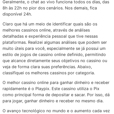
Geralmente, o chat ao vivo funciona todos os dias, das
8h às 22h no pior dos cenários. Nos demais, fica
disponível 24h.
Claro que há um meio de identificar quais são os
melhores cassinos online, através de análises
detalhadas e experiência pessoal que tive nessas
plataformas. Realizei algumas análises que podem ser
muito úteis para você, especialmente se já possui um
estilo de jogos de cassino online definido, permitindo
que alcance diretamente seus objetivos no cassino ou
veja de forma clara suas preferências. Abaixo,
classifiquei os melhores cassinos por categoria.
O melhor cassino online para ganhar dinheiro e receber
rapidamente é o Playpix. Este cassino utiliza o Pix
como principal forma de depositar e sacar. Por isso, dá
para jogar, ganhar dinheiro e receber no mesmo dia.
O avanço tecnológico no mundo e o aumento cada vez