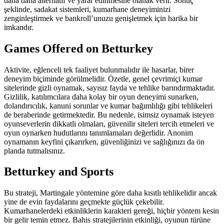
daha daha alternatif ve yarar edinmesine olanak verir. Sonuç
şeklinde, sadakat sistemleri, kumarhane deneyiminizi
zenginleştirmek ve bankroll’unuzu genişletmek için harika bir
imkandır.
Games Offered on Betturkey
Aktivite, eğlenceli tek faaliyet bulunmalıdır ile hasarlar, birer
deneyim biçiminde görülmelidir. Özetle, genel çevrimiçi kumar
sitelerinde gizli oynamak, sayısız fayda ve tehlike barındırmaktadır.
Gizlilik, katılımcılara daha kolay bir oyun deneyimi sunarken,
dolandırıcılık, kanuni sorunlar ve kumar bağımlılığı gibi tehlikeleri
de beraberinde getirmektedir. Bu nedenle, isimsiz oynamak isteyen
oyunseverlerin dikkatli olmaları, güvenilir siteleri tercih etmeleri ve
oyun oynarken hudutlarını tanımlamaları değerlidir. Anonim
oynamanın keyfini çıkarırken, güvenliğinizi ve sağlığınızı da ön
planda tutmalısınız.
Betturkey and Sports
Bu strateji, Martingale yöntemine göre daha kısıtlı tehlikelidir ancak
yine de evin faydalarını geçmekte güçlük çekebilir.
Kumarhanelerdeki etkinliklerin karakteri gereği, hiçbir yöntem kesin
bir gelir temin etmez. Bahis stratejilerinin etkinliği, oyunun türüne