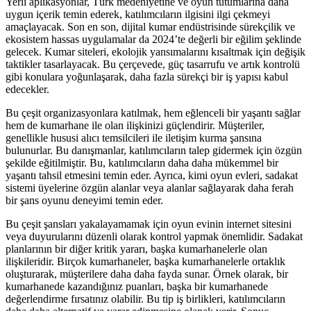
Yerli aplikasyonlar, Türk medeniyetine ve oyun tutumlarına daha
uygun içerik temin ederek, katılımcıların ilgisini ilgi çekmeyi
amaçlayacak. Son en son, dijital kumar endüstrisinde sürekçilik ve
ekosistem hassas uygulamalar da 2024’te değerli bir eğilim şeklinde
gelecek. Kumar siteleri, ekolojik yansımalarını kısaltmak için değişik
taktikler tasarlayacak. Bu çerçevede, güç tasarrufu ve artık kontrolü
gibi konulara yoğunlaşarak, daha fazla sürekçi bir iş yapısı kabul
edecekler.
Bu çeşit organizasyonlara katılmak, hem eğlenceli bir yaşantı sağlar
hem de kumarhane ile olan ilişkinizi güçlendirir. Müşteriler,
genellikle hususi alıcı temsilcileri ile iletişim kurma şansına
bulunurlar. Bu danışmanlar, katılımcıların talep gidermek için özgün
şekilde eğitilmiştir. Bu, katılımcıların daha daha mükemmel bir
yaşantı tahsil etmesini temin eder. Ayrıca, kimi oyun evleri, sadakat
sistemi üyelerine özgün alanlar veya alanlar sağlayarak daha ferah
bir şans oyunu deneyimi temin eder.
Bu çeşit şansları yakalayamamak için oyun evinin internet sitesini
veya duyurularını düzenli olarak kontrol yapmak önemlidir. Sadakat
planlarının bir diğer kritik yararı, başka kumarhanelerle olan
ilişkileridir. Birçok kumarhaneler, başka kumarhanelerle ortaklık
oluşturarak, müşterilere daha daha fayda sunar. Örnek olarak, bir
kumarhanede kazandığınız puanları, başka bir kumarhanede
değerlendirme fırsatınız olabilir. Bu tip iş birlikleri, katılımcıların