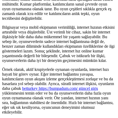
mühimdir. Kumar platformlar, katılımcıların sanal çevrede oyun
oyun oynamasına olanak tanır. Bu oyun çeşitleri sıklıkla gerçek eş
zamanlı olarak icra edilir ve katılımcıların anlık tepki, oyun
tecrübesini değiştirebilir.
Bilgisayar veya mobil ekipmanın verimliliği, internet hızının etkisini
artırabilir veya düşürebilir. Üst verimli bir cihaz, sakin bir internet
ilişkisiyle bile daha daha mükemmel bir yaşantı sağlayabilir. Bu
sebep ile, oyunseverlerin sadece internet bağlantısına değil de,
benzer zaman diliminde kullandıkları ekipmanın özelliklerine de ilgi
göstermeleri lazım. Sonuç şeklinde, internet hız online kumar
yaşantısında değerli bir bileşendir. Çabuk ve istikrarlı bir ilişki,
oyunseverlerin daha iyi bir deneyim geçirmesini mümkün kılar.
Örnek olarak, aktif krupiyelerle oynanan oyunlarda, internet hızı
hayati bir görev oynar. Eğer internet bağlantısı yavaşsa,
katılımcıların oyun akışını izleme gerçekleştirmesi zorlaşır ve bu da
hasarlara yol sebep olabilir. Ayrıca, süratli internet ilişkisi, oyunların
daha çabuk
betturkey https://bumpadum.com/ güncel giriş
yüklenmesini temin eder ve bu da oyunseverlerin daha fazla oyun
oyun oynamasına olanak verir. Öte yandan, internet hızının yanı
sıra, bağlantının stabilitesi de önemlidir. Hızlı bir internet bağlantısı,
eğer sık sık kesiliyorsa, oyuncunun deneyimini olumsuz
etkileyebilir.