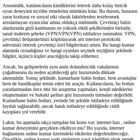
Anonimlik, katılımcıların kimliklerini örterek daha kolay biricik
oyun deneyimi tecrübe etmelerini mümkün kılar. Bu durum, hususen
zarar korkusu ve sosyal etki olarak faktörlerden tesirlenmek
arzulamayan oyuncular adına oldukça mühimdir. Çevrimiçi bahis
alanlarında gizli katılmanın en yüksek etkili şekillerinden birisidir,
sanal mahrem şebeke (VPN|VPN|VPN) istifadeye sunmaktır. VPN,
çevrimiçi iletişimlerinizi kriptolayarak artı internet protokolü
adresinizi örterek çevrimiçi özel bilgilerinizi artırır. Bu hangi kumar
alanında oynadığınız ve hangi oyunları seçmek seçtiğiniz şeklinde
bilgiler, üçüncü kişiler aracılığıyla takip edilemez.
Ancak, bu gelişmelerin aynı anda dolandırıcılık vakalarının
çoğalmasına da neden açabileceği göz huzurunda dikkate
alınmalıdır. Sonuç şeklinde, kumarhane bahis botları, hem avantajlar
hem de handikaplar temin eden bir araçtır. Kullanıcıların, bu botları
yararlanmadan önce titiz bir araştırma yapmaları, kendi taktiklerini
oluşturmaları ve hukuki şartları göz huzurunda tutmaları değerlidir.
Kumarhane bahis botları, yerinde bir şekilde istifadeye edildiğinde
faydalı sağlanabilir, ancak hatalı istifadeye edildiğinde ciddi
kayıplara yol verebilir.
Lakin, bu aşamada sıkça tartışılan bir konu var: internet hızı , online
kumar deneyimini gerçekten etkiliyor mu? Bu yazıda, internet
bağlantının online kumar üzerindeki etkilerini değerlendireceğiz.
Öncelikle, online kumar web sitelerinin nasıl işlediğini idrak etmek