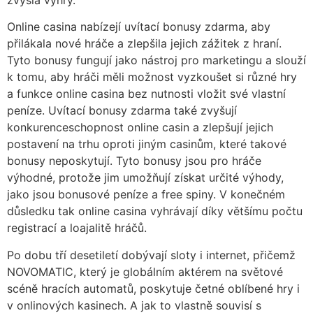
Online casina nabízejí uvítací bonusy zdarma, aby
přilákala nové hráče a zlepšila jejich zážitek z hraní.
Tyto bonusy fungují jako nástroj pro marketingu a slouží
k tomu, aby hráči měli možnost vyzkoušet si různé hry
a funkce online casina bez nutnosti vložit své vlastní
peníze. Uvítací bonusy zdarma také zvyšují
konkurenceschopnost online casin a zlepšují jejich
postavení na trhu oproti jiným casinům, které takové
bonusy neposkytují. Tyto bonusy jsou pro hráče
výhodné, protože jim umožňují získat určité výhody,
jako jsou bonusové peníze a free spiny. V konečném
důsledku tak online casina vyhrávají díky většímu počtu
registrací a loajalitě hráčů.
Po dobu tří desetiletí dobývají sloty i internet, přičemž
NOVOMATIC, který je globálním aktérem na světové
scéně hracích automatů, poskytuje četné oblíbené hry i
v onlinových kasinech. A jak to vlastně souvisí s