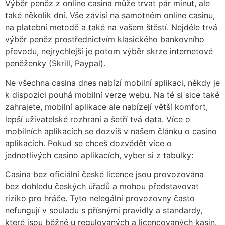
Výběr peněz z online casina může trvat pár minut, ale
také několik dní. Vše závisí na samotném online casinu,
na platební metodě a také na vašem štěstí. Nejdéle trvá
výběr peněz prostřednictvím klasického bankovního
převodu, nejrychlejší je potom výběr skrze internetové
peněženky (Skrill, Paypal).
Ne všechna casina dnes nabízí mobilní aplikaci, někdy je
k dispozici pouhá mobilní verze webu. Na té si sice také
zahrajete, mobilní aplikace ale nabízejí větší komfort,
lepší uživatelské rozhraní a šetří tvá data. Více o
mobilních aplikacích se dozvíš v našem článku o casino
aplikacích. Pokud se chceš dozvědět více o
jednotlivých casino aplikacích, vyber si z tabulky:
Casina bez oficiální české licence jsou provozována
bez dohledu českých úřadů a mohou představovat
riziko pro hráče. Tyto nelegální provozovny často
nefungují v souladu s přísnými pravidly a standardy,
které jsou běžné u regulovaných a licencovaných kasin.