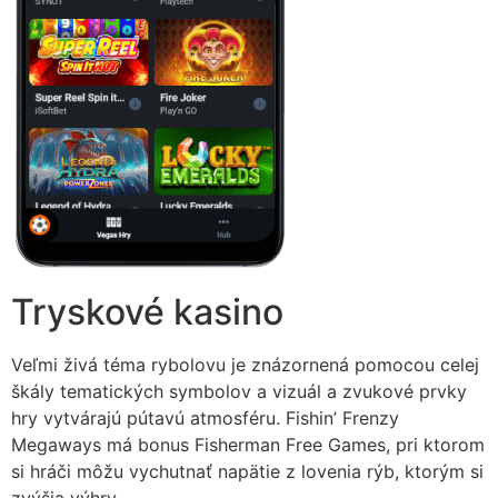
Tryskové kasino
Veľmi živá téma rybolovu je znázornená pomocou celej
škály tematických symbolov a vizuál a zvukové prvky
hry vytvárajú pútavú atmosféru. Fishin’ Frenzy
Megaways má bonus Fisherman Free Games, pri ktorom
si hráči môžu vychutnať napätie z lovenia rýb, ktorým si
zvýšia výhry.