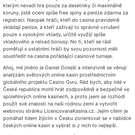
kterým nevadí hra pouze za desetníky či maximálně
koruny, jistě ocení spíše free spiny a peníze zdarma za
registraci. Naopak hráči, kteří do casina pravidelně
vkládají peníze, a kteří zažívají to správné vzrušení
pouze s vysokými vklady, určitě využijí spíše
vkladového a reload bonusy. No ti, kteří se rádi
poměřují s ostatními hráči by svou pozornost měli
soustředit na casina pořádající casinové turnaje.
Ahoj, mé jméno je Daniel Dolejší a intenzivně se věnuji
analýzám světových online kasin prostřednictvím
globálního projektu Casino Guru. Rád bych, aby lidé v
České republice mohli hrát zodpovědně a bezpečně ve
spolehlivých online kasinech, a proto jsem se rozhodl
použít své znalosti na naši rodnou zemi a vytvořit
webovou stránku LicencovanaKasina.cz. Jejím cílem je
pomáhat lidem žijícím v Česku zorientovat se v nabídce
českých online kasin a vybrat si z nich to nejlepší.