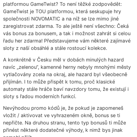
platformou GameTwist? To není těžké zodpovědět:
GameTwist je TOU platformou, která seskupuje hry
společnosti NOVOMATIC a na níž se lze mimo jiné
zaregistrovat zdarma. To ale ještě není všechno: Čeká
vás bonus za bonusem, a tak i možnost zahrát si celou
řadu her zdarma! Představujeme vám některé zajímavé
sloty z naší obsáhlé a stále rostoucí kolekce.
A konkrétně v Česku měl v dobách minulých hazard
navíc „zelenou“, kamenné herny nebyly mnohými městy
vytlačovány zcela na okraj, ale hazard byl všeobecně
přijímán. I to může přispět k tomu, proč klasické
automaty stále hráče baví navzdory tomu, že existují i
sloty s řadou moderních funkcí.
Nevýhodou promo kódů je, že pokud je zapomeneš
vložit / aktivovat ve vyhrazeném okně, bonus se ti
nepřičte. Na druhou stranu, tento typ bonusů ti může
přinést některé dodatečné výhody, k nimž bys jinak