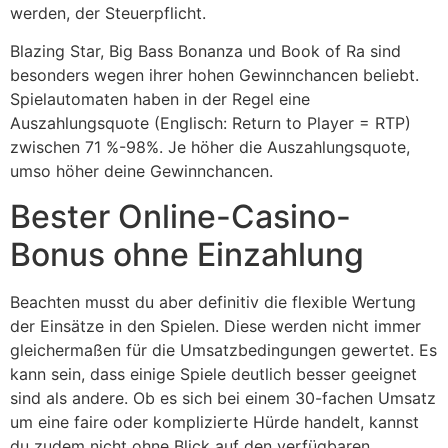
werden, der Steuerpflicht.
Blazing Star, Big Bass Bonanza und Book of Ra sind
besonders wegen ihrer hohen Gewinnchancen beliebt.
Spielautomaten haben in der Regel eine
Auszahlungsquote (Englisch: Return to Player = RTP)
zwischen 71 %-98%. Je höher die Auszahlungsquote,
umso höher deine Gewinnchancen.
Bester Online-Casino-
Bonus ohne Einzahlung
Beachten musst du aber definitiv die flexible Wertung
der Einsätze in den Spielen. Diese werden nicht immer
gleichermaßen für die Umsatzbedingungen gewertet. Es
kann sein, dass einige Spiele deutlich besser geeignet
sind als andere. Ob es sich bei einem 30-fachen Umsatz
um eine faire oder komplizierte Hürde handelt, kannst
du zudem nicht ohne Blick auf den verfügbaren