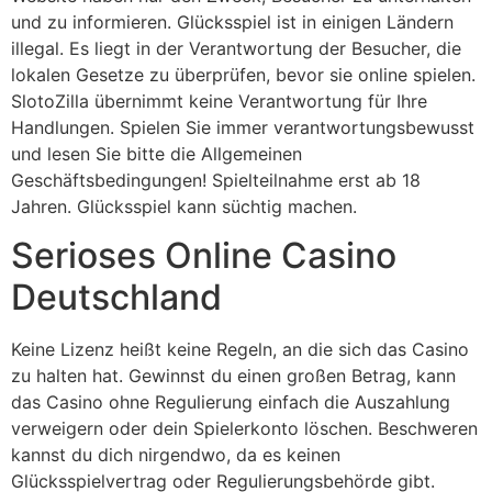
und zu informieren. Glücksspiel ist in einigen Ländern
illegal. Es liegt in der Verantwortung der Besucher, die
lokalen Gesetze zu überprüfen, bevor sie online spielen.
SlotoZilla übernimmt keine Verantwortung für Ihre
Handlungen. Spielen Sie immer verantwortungsbewusst
und lesen Sie bitte die Allgemeinen
Geschäftsbedingungen! Spielteilnahme erst ab 18
Jahren. Glücksspiel kann süchtig machen.
Serioses Online Casino
Deutschland
Keine Lizenz heißt keine Regeln, an die sich das Casino
zu halten hat. Gewinnst du einen großen Betrag, kann
das Casino ohne Regulierung einfach die Auszahlung
verweigern oder dein Spielerkonto löschen. Beschweren
kannst du dich nirgendwo, da es keinen
Glücksspielvertrag oder Regulierungsbehörde gibt.