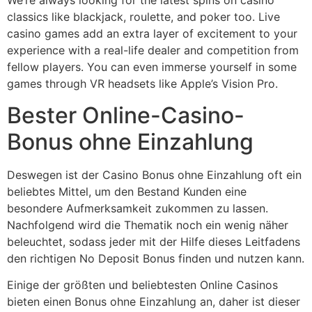
We’re always looking for the latest spins on casino
classics like blackjack, roulette, and poker too. Live
casino games add an extra layer of excitement to your
experience with a real-life dealer and competition from
fellow players. You can even immerse yourself in some
games through VR headsets like Apple’s Vision Pro.
Bester Online-Casino-
Bonus ohne Einzahlung
Deswegen ist der Casino Bonus ohne Einzahlung oft ein
beliebtes Mittel, um den Bestand Kunden eine
besondere Aufmerksamkeit zukommen zu lassen.
Nachfolgend wird die Thematik noch ein wenig näher
beleuchtet, sodass jeder mit der Hilfe dieses Leitfadens
den richtigen No Deposit Bonus finden und nutzen kann.
Einige der größten und beliebtesten Online Casinos
bieten einen Bonus ohne Einzahlung an, daher ist dieser