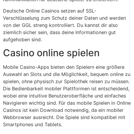
Deutsche Online Casinos setzen auf SSL-
Verschlüsselung zum Schutz deiner Daten und werden
von der GGL streng kontrolliert. Du kannst dir also
ziemlich sicher sein, dass deine Informationen gut
aufgehoben sind.
Casino online spielen
Mobile Casino-Apps bieten den Spielern eine größere
Auswahl an Slots und die Möglichkeit, bequem online zu
spielen, ohne physisch zur Spielothek reisen zu müssen.
Die Bedienbarkeit mobiler Plattformen ist entscheidend,
wobei eine intuitive Benutzeroberfläche und einfaches
Navigieren wichtig sind. Für das mobile Spielen in Online
Casinos ist kein Download notwendig, da ein mobiler
Webbrowser ausreicht. Die Spiele sind kompatibel mit
Smartphones und Tablets.