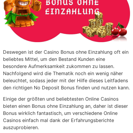
Deswegen ist der Casino Bonus ohne Einzahlung oft ein
beliebtes Mittel, um den Bestand Kunden eine
besondere Aufmerksamkeit zukommen zu lassen.
Nachfolgend wird die Thematik noch ein wenig näher
beleuchtet, sodass jeder mit der Hilfe dieses Leitfadens
den richtigen No Deposit Bonus finden und nutzen kann.
Einige der größten und beliebtesten Online Casinos
bieten einen Bonus ohne Einzahlung an, daher ist dieser
Bonus wirklich fantastisch, um verschiedene Online
Casinos einfach mal dank der Erfahrungsberichte
auszuprobieren.