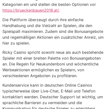
Kategorien ein und stellen die besten Optionen vor
https://brueckenbauen2018.at/
.
Die Plattform überzeugt durch ihre einfache
Handhabung und die Vielzahl an Spielen, die den
Spielspaß maximieren. Zudem sind die Bonusangebote
und regelmäßigen Aktionen ein zusätzlicher Anreiz, um
hier zu spielen.
Ricky Casino spricht sowohl neue als auch bestehende
Spieler mit einer breiten Palette von Bonusangeboten
an. Die Regeln für Neukundenboni und wöchentliche
Werbeaktionen ermöglichen es Spielern, von
verschiedenen Angeboten zu profitieren.
Kundenservice kann in deutschen Online Casinos
typischerweise über Live-Chat, E-Mail und Telefon
kontaktiert werden. Deutscher Support ist wichtig, um
sprachliche Barrieren zu vermeiden und die
Kommunikation für deutsche Spieler zu erleichtern.