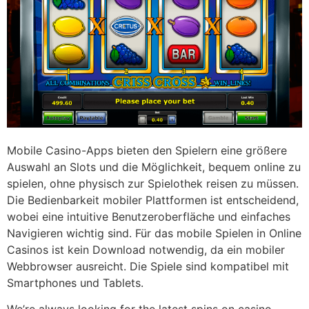
Mobile Casino-Apps bieten den Spielern eine größere
Auswahl an Slots und die Möglichkeit, bequem online zu
spielen, ohne physisch zur Spielothek reisen zu müssen.
Die Bedienbarkeit mobiler Plattformen ist entscheidend,
wobei eine intuitive Benutzeroberfläche und einfaches
Navigieren wichtig sind. Für das mobile Spielen in Online
Casinos ist kein Download notwendig, da ein mobiler
Webbrowser ausreicht. Die Spiele sind kompatibel mit
Smartphones und Tablets.