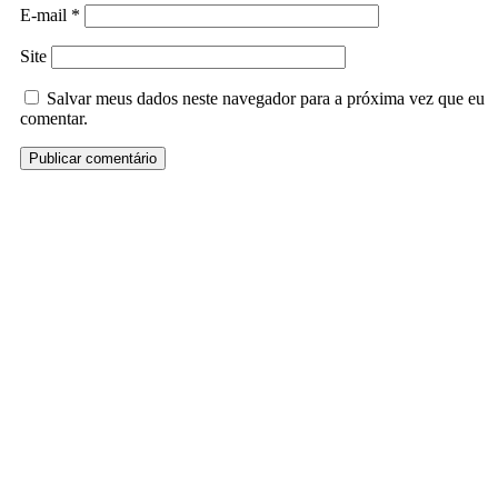
E-mail
*
Site
Salvar meus dados neste navegador para a próxima vez que eu
comentar.