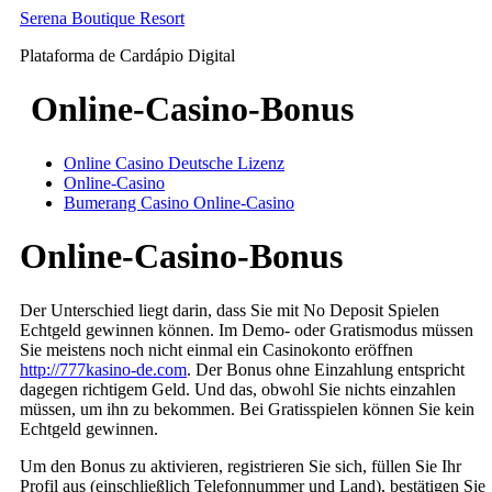
Ir
Serena Boutique Resort
para
Plataforma de Cardápio Digital
o
conteúdo
Online-Casino-Bonus
Online Casino Deutsche Lizenz
Online-Casino
Bumerang Casino Online-Casino
Online-Casino-Bonus
Der Unterschied liegt darin, dass Sie mit No Deposit Spielen
Echtgeld gewinnen können. Im Demo- oder Gratismodus müssen
Sie meistens noch nicht einmal ein Casinokonto eröffnen
http://777kasino-de.com
. Der Bonus ohne Einzahlung entspricht
dagegen richtigem Geld. Und das, obwohl Sie nichts einzahlen
müssen, um ihn zu bekommen. Bei Gratisspielen können Sie kein
Echtgeld gewinnen.
Um den Bonus zu aktivieren, registrieren Sie sich, füllen Sie Ihr
Profil aus (einschließlich Telefonnummer und Land), bestätigen Sie