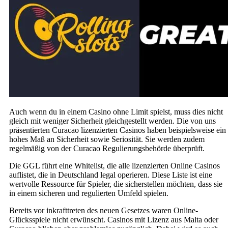
Auch wenn du in einem Casino ohne Limit spielst, muss dies nicht
gleich mit weniger Sicherheit gleichgestellt werden. Die von uns
präsentierten Curacao lizenzierten Casinos haben beispielsweise ein
hohes Maß an Sicherheit sowie Seriosität. Sie werden zudem
regelmäßig von der Curacao Regulierungsbehörde überprüft.
Die GGL führt eine Whitelist, die alle lizenzierten Online Casinos
auflistet, die in Deutschland legal operieren. Diese Liste ist eine
wertvolle Ressource für Spieler, die sicherstellen möchten, dass sie
in einem sicheren und regulierten Umfeld spielen.
Bereits vor inkrafttreten des neuen Gesetzes waren Online-
Glücksspiele nicht erwünscht. Casinos mit Lizenz aus Malta oder