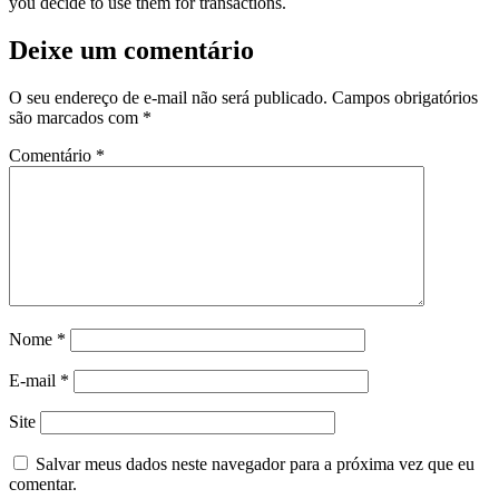
you decide to use them for transactions.
Deixe um comentário
O seu endereço de e-mail não será publicado.
Campos obrigatórios
são marcados com
*
Comentário
*
Nome
*
E-mail
*
Site
Salvar meus dados neste navegador para a próxima vez que eu
comentar.