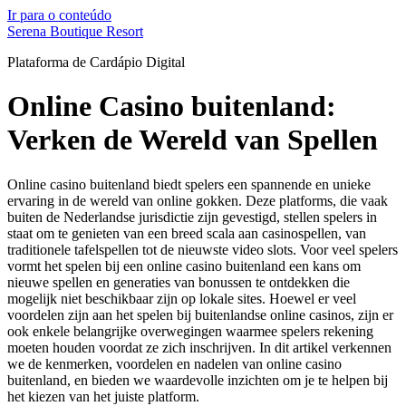
Ir para o conteúdo
Serena Boutique Resort
Plataforma de Cardápio Digital
Online Casino buitenland:
Verken de Wereld van Spellen
Online casino buitenland biedt spelers een spannende en unieke
ervaring in de wereld van online gokken. Deze platforms, die vaak
buiten de Nederlandse jurisdictie zijn gevestigd, stellen spelers in
staat om te genieten van een breed scala aan casinospellen, van
traditionele tafelspellen tot de nieuwste video slots. Voor veel spelers
vormt het spelen bij een online casino buitenland een kans om
nieuwe spellen en generaties van bonussen te ontdekken die
mogelijk niet beschikbaar zijn op lokale sites. Hoewel er veel
voordelen zijn aan het spelen bij buitenlandse online casinos, zijn er
ook enkele belangrijke overwegingen waarmee spelers rekening
moeten houden voordat ze zich inschrijven. In dit artikel verkennen
we de kenmerken, voordelen en nadelen van online casino
buitenland, en bieden we waardevolle inzichten om je te helpen bij
het kiezen van het juiste platform.