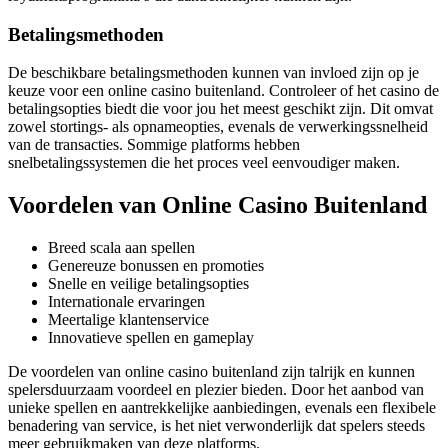
Betalingsmethoden
De beschikbare betalingsmethoden kunnen van invloed zijn op je
keuze voor een online casino buitenland. Controleer of het casino de
betalingsopties biedt die voor jou het meest geschikt zijn. Dit omvat
zowel stortings- als opnameopties, evenals de verwerkingssnelheid
van de transacties. Sommige platforms hebben
snelbetalingssystemen die het proces veel eenvoudiger maken.
Voordelen van Online Casino Buitenland
Breed scala aan spellen
Genereuze bonussen en promoties
Snelle en veilige betalingsopties
Internationale ervaringen
Meertalige klantenservice
Innovatieve spellen en gameplay
De voordelen van online casino buitenland zijn talrijk en kunnen
spelersduurzaam voordeel en plezier bieden. Door het aanbod van
unieke spellen en aantrekkelijke aanbiedingen, evenals een flexibele
benadering van service, is het niet verwonderlijk dat spelers steeds
meer gebruikmaken van deze platforms.