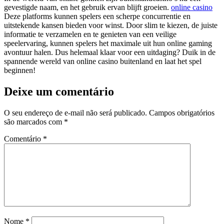
gevestigde naam, en het gebruik ervan blijft groeien.
online casino
Deze platforms kunnen spelers een scherpe concurrentie en
uitstekende kansen bieden voor winst. Door slim te kiezen, de juiste
informatie te verzamelen en te genieten van een veilige
speelervaring, kunnen spelers het maximale uit hun online gaming
avontuur halen. Dus helemaal klaar voor een uitdaging? Duik in de
spannende wereld van online casino buitenland en laat het spel
beginnen!
Deixe um comentário
O seu endereço de e-mail não será publicado.
Campos obrigatórios
são marcados com
*
Comentário
*
Nome
*