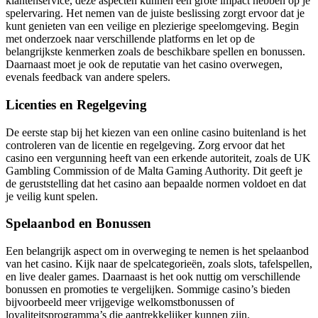
klantenservice, deze aspecten kunnen een grote impact hebben op je
spelervaring. Het nemen van de juiste beslissing zorgt ervoor dat je
kunt genieten van een veilige en plezierige speelomgeving. Begin
met onderzoek naar verschillende platforms en let op de
belangrijkste kenmerken zoals de beschikbare spellen en bonussen.
Daarnaast moet je ook de reputatie van het casino overwegen,
evenals feedback van andere spelers.
Licenties en Regelgeving
De eerste stap bij het kiezen van een online casino buitenland is het
controleren van de licentie en regelgeving. Zorg ervoor dat het
casino een vergunning heeft van een erkende autoriteit, zoals de UK
Gambling Commission of de Malta Gaming Authority. Dit geeft je
de geruststelling dat het casino aan bepaalde normen voldoet en dat
je veilig kunt spelen.
Spelaanbod en Bonussen
Een belangrijk aspect om in overweging te nemen is het spelaanbod
van het casino. Kijk naar de spelcategorieën, zoals slots, tafelspellen,
en live dealer games. Daarnaast is het ook nuttig om verschillende
bonussen en promoties te vergelijken. Sommige casino’s bieden
bijvoorbeeld meer vrijgevige welkomstbonussen of
loyaliteitsprogramma’s die aantrekkelijker kunnen zijn.