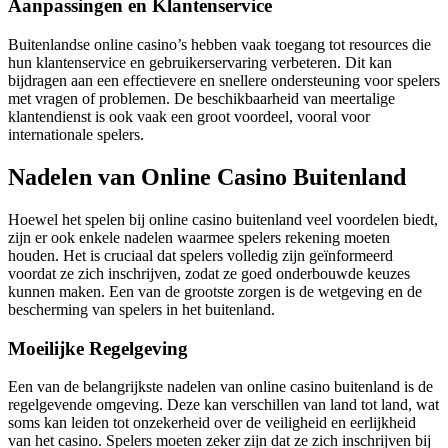
Aanpassingen en Klantenservice
Buitenlandse online casino’s hebben vaak toegang tot resources die
hun klantenservice en gebruikerservaring verbeteren. Dit kan
bijdragen aan een effectievere en snellere ondersteuning voor spelers
met vragen of problemen. De beschikbaarheid van meertalige
klantendienst is ook vaak een groot voordeel, vooral voor
internationale spelers.
Nadelen van Online Casino Buitenland
Hoewel het spelen bij online casino buitenland veel voordelen biedt,
zijn er ook enkele nadelen waarmee spelers rekening moeten
houden. Het is cruciaal dat spelers volledig zijn geïnformeerd
voordat ze zich inschrijven, zodat ze goed onderbouwde keuzes
kunnen maken. Een van de grootste zorgen is de wetgeving en de
bescherming van spelers in het buitenland.
Moeilijke Regelgeving
Een van de belangrijkste nadelen van online casino buitenland is de
regelgevende omgeving. Deze kan verschillen van land tot land, wat
soms kan leiden tot onzekerheid over de veiligheid en eerlijkheid
van het casino. Spelers moeten zeker zijn dat ze zich inschrijven bij