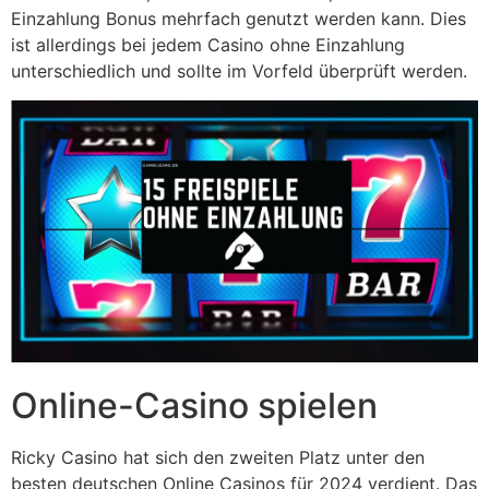
Einzahlung Bonus mehrfach genutzt werden kann. Dies
ist allerdings bei jedem Casino ohne Einzahlung
unterschiedlich und sollte im Vorfeld überprüft werden.
Online-Casino spielen
Ricky Casino hat sich den zweiten Platz unter den
besten deutschen Online Casinos für 2024 verdient. Das