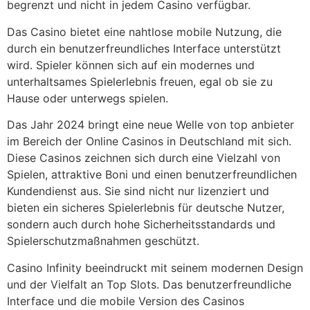
begrenzt und nicht in jedem Casino verfügbar.
Das Casino bietet eine nahtlose mobile Nutzung, die
durch ein benutzerfreundliches Interface unterstützt
wird. Spieler können sich auf ein modernes und
unterhaltsames Spielerlebnis freuen, egal ob sie zu
Hause oder unterwegs spielen.
Das Jahr 2024 bringt eine neue Welle von top anbieter
im Bereich der Online Casinos in Deutschland mit sich.
Diese Casinos zeichnen sich durch eine Vielzahl von
Spielen, attraktive Boni und einen benutzerfreundlichen
Kundendienst aus. Sie sind nicht nur lizenziert und
bieten ein sicheres Spielerlebnis für deutsche Nutzer,
sondern auch durch hohe Sicherheitsstandards und
Spielerschutzmaßnahmen geschützt.
Casino Infinity beeindruckt mit seinem modernen Design
und der Vielfalt an Top Slots. Das benutzerfreundliche
Interface und die mobile Version des Casinos