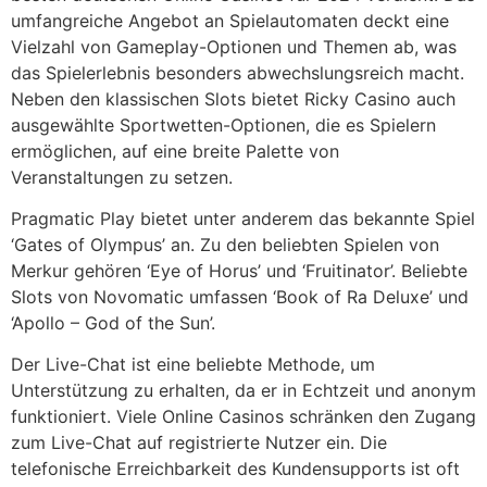
umfangreiche Angebot an Spielautomaten deckt eine
Vielzahl von Gameplay-Optionen und Themen ab, was
das Spielerlebnis besonders abwechslungsreich macht.
Neben den klassischen Slots bietet Ricky Casino auch
ausgewählte Sportwetten-Optionen, die es Spielern
ermöglichen, auf eine breite Palette von
Veranstaltungen zu setzen.
Pragmatic Play bietet unter anderem das bekannte Spiel
‘Gates of Olympus’ an. Zu den beliebten Spielen von
Merkur gehören ‘Eye of Horus’ und ‘Fruitinator’. Beliebte
Slots von Novomatic umfassen ‘Book of Ra Deluxe’ und
‘Apollo – God of the Sun’.
Der Live-Chat ist eine beliebte Methode, um
Unterstützung zu erhalten, da er in Echtzeit und anonym
funktioniert. Viele Online Casinos schränken den Zugang
zum Live-Chat auf registrierte Nutzer ein. Die
telefonische Erreichbarkeit des Kundensupports ist oft