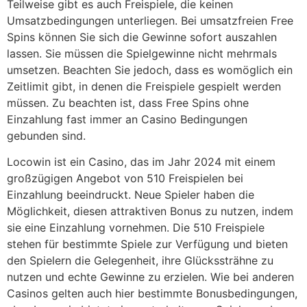
Teilweise gibt es auch Freispiele, die keinen
Umsatzbedingungen unterliegen. Bei umsatzfreien Free
Spins können Sie sich die Gewinne sofort auszahlen
lassen. Sie müssen die Spielgewinne nicht mehrmals
umsetzen. Beachten Sie jedoch, dass es womöglich ein
Zeitlimit gibt, in denen die Freispiele gespielt werden
müssen. Zu beachten ist, dass Free Spins ohne
Einzahlung fast immer an Casino Bedingungen
gebunden sind.
Locowin ist ein Casino, das im Jahr 2024 mit einem
großzügigen Angebot von 510 Freispielen bei
Einzahlung beeindruckt. Neue Spieler haben die
Möglichkeit, diesen attraktiven Bonus zu nutzen, indem
sie eine Einzahlung vornehmen. Die 510 Freispiele
stehen für bestimmte Spiele zur Verfügung und bieten
den Spielern die Gelegenheit, ihre Glückssträhne zu
nutzen und echte Gewinne zu erzielen. Wie bei anderen
Casinos gelten auch hier bestimmte Bonusbedingungen,