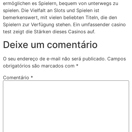
ermöglichen es Spielern, bequem von unterwegs zu
spielen. Die Vielfalt an Slots und Spielen ist
bemerkenswert, mit vielen beliebten Titeln, die den
Spielern zur Verfügung stehen. Ein umfassender casino
test zeigt die Stärken dieses Casinos auf.
Deixe um comentário
O seu endereço de e-mail não será publicado.
Campos
obrigatórios são marcados com
*
Comentário
*